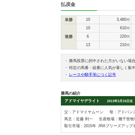
払戻金
10
3,480
単勝
円
10
610
円
6
220
複勝
円
13
210
円
・
勝馬投票に的中された方がいない場
・
特定の馬番・組番に人気が著しく集
・
レースや騎手等につく記号
勝馬の紹介
アドマイヤデライト
2013年3月15日生
父：アドマイヤムーン
母：アドバン
馬主：近藤 利一
生産牧場：幾千世牧
取引市場：2015年
JRAブリーズアップ