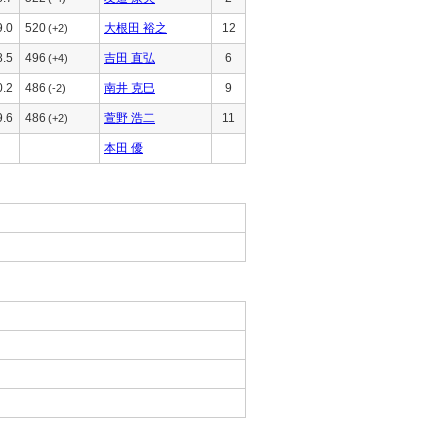
9.0
520
大根田 裕之
12
(+2)
8.5
496
吉田 直弘
6
(+4)
0.2
486
南井 克巳
9
(-2)
9.6
486
萱野 浩二
11
(+2)
本田 優