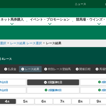
ニュース
ネット馬券購入
イベント・プロモーション
競馬場・ウインズ・
催選択
>
レース結果 レース選択
>
レース結果
日 4レース
払戻金
レース結果
特別レース登録馬
開催日程
馬場
中山1日
2回阪神1日
2回
中山2日
2回阪神2日
2回