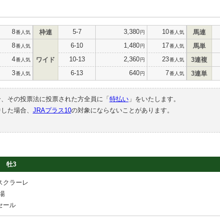
8
5-7
3,380
10
枠連
馬連
番人気
円
番人気
8
6-10
1,480
17
馬単
番人気
円
番人気
4
10-13
2,360
23
ワイド
3連複
番人気
円
番人気
3
6-13
640
7
3連単
番人気
円
番人気
合、その投票法に投票された方全員に「
特払い
」をいたします。
中した場合、
JRAプラス10
の対象にならないことがあります。
牡3
スクラーレ
場
セール