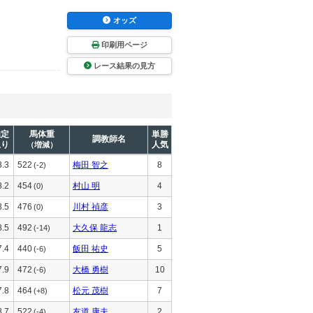
オッズ
印刷用ページ
レース結果の見方
推定
馬体重
単勝
調教師名
上り
人気
（増減）
8.3
522
梅田 智之
8
(-2)
8.2
454
村山 明
4
(0)
8.5
476
川村 禎彦
3
(0)
8.5
492
大久保 龍志
1
(-14)
7.4
440
飯田 祐史
5
(-6)
7.9
472
大橋 勇樹
10
(-6)
7.8
464
松元 茂樹
7
(+8)
8.7
522
友道 康夫
2
(-4)