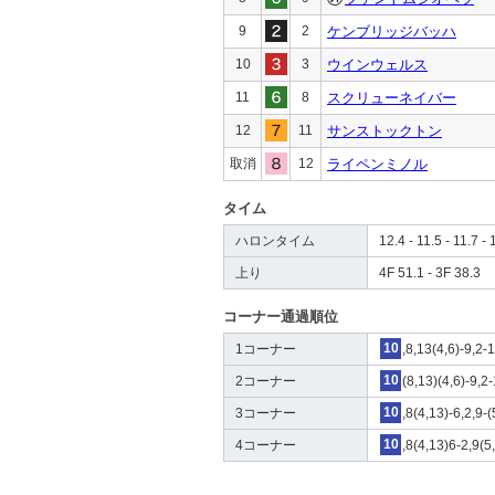
9
2
ケンブリッジバッハ
10
3
ウインウェルス
11
8
スクリューネイバー
12
11
サンストックトン
取消
12
ライペンミノル
タイム
ハロンタイム
12.4 - 11.5 - 11.7 - 
上り
4F 51.1 - 3F 38.3
コーナー通過順位
1コーナー
10
,8,13(4,6)-9,2-
2コーナー
10
(8,13)(4,6)-9,2
3コーナー
10
,8(4,13)-6,2,9-(
4コーナー
10
,8(4,13)6-2,9(5