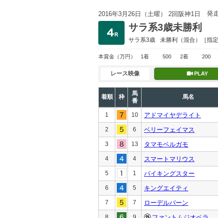
発
2016年3月26日（土曜） 2回阪神1日
サラ系3歳未勝利
サラ系3歳
未勝利
（混合）［指
本賞金
（万円）
1着
500
2着
200
レース映像
PLAY
馬
着順
枠
馬名
番
1
10
アドマイヤデライト
2
6
ベリーフェイマス
3
13
タマモベルガモ
4
4
スマートマリウス
5
1
バイキングスター
6
5
キングエイティ
7
7
ローデルバーン
8
9
ファントムジオペラ