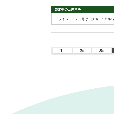
競走中の出来事等
・
ライペンミノル号は，疾病〔左肩跛