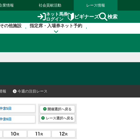
企業情報
社会貢献活動
レース情報
ネット馬券
検索
ビギナーズ
ログイン
その他施設
指定席・入場券ネット予約
情報
今週の注目レース
中京5日
開催選択へ戻る
レース選択へ戻る
中京6日