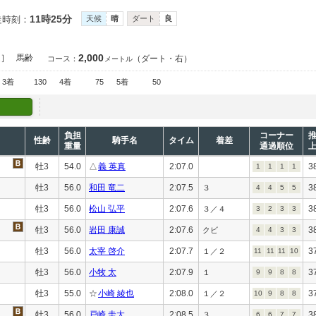
11時25分
走時刻：
天候
晴
ダート
良
2,000
定］
馬齢
（ダート・右）
コース：
メートル
3着
130
4着
75
5着
50
負担
コーナー
性齢
騎手名
タイム
着差
重量
通過順位
牡3
54.0
△
義 英真
2:07.0
3
1
1
1
1
牡3
56.0
和田 竜二
2:07.5
3
３
4
4
5
5
牡3
56.0
松山 弘平
2:07.6
3
３／４
3
2
3
3
牡3
56.0
岩田 康誠
2:07.6
3
クビ
4
4
3
3
牡3
56.0
太宰 啓介
2:07.7
3
１／２
11
11
11
10
牡3
56.0
小牧 太
2:07.9
3
１
9
9
8
8
牡3
55.0
☆
小崎 綾也
2:08.0
3
１／２
10
9
8
8
牡3
56.0
戸崎 圭太
2:08.5
3
３
6
6
7
7