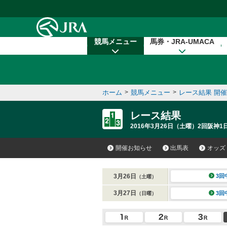
本文へ移動する
競馬メニュー
馬券・JRA-UMACA
ホーム
>
競馬メニュー
>
レース結果 開
レース結果
2016年3月26日（土曜）2回阪神1
開催お知らせ
出馬表
オッズ
3月26日
3回
（土曜）
3月27日
3回
（日曜）