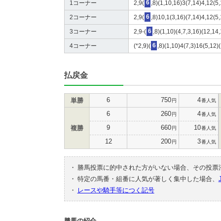
1コーナー
2,9(
6
,8)(1,10,16)3(7,14)4,12(5
2コーナー
2,9(
6
,8)10,1(3,16)(7,14)4,12(5
3コーナー
2,9-(
6
,8)(1,10)(4,7,3,16)(12,14
4コーナー
(*2,9)(
6
,8)(1,10)4(7,3)16(5,12)
払戻金
6
750
4
単勝
円
番人気
6
260
4
円
番人気
9
660
10
複勝
円
番人気
12
200
3
円
番人気
・
勝馬投票に的中された方がいない場合、その投票
・
特定の馬番・組番に人気が著しく集中した場合、
・
レースや騎手等につく記号
勝馬の紹介