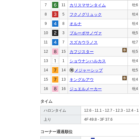
7
11
カリスマサンタイム
牡6
8
5
フクノグリュック
牡4
9
8
オルナ
牡4
10
3
ブルーボサノヴァ
牝5
11
7
スズカウラノス
牡7
12
15
カフジスター
牡5
13
1
ショウナンハルカス
牡4
14
14
メジャーシップ
牡5
15
13
キングルアウ
牡4
16
16
ジュエルメーカー
牝4
タイム
ハロンタイム
12.6 - 11.1 - 12.7 - 12.3 - 12.4 - 1
上り
4F 49.8 - 3F 37.6
コーナー通過順位