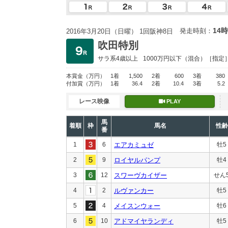
14時
発走時刻：
2016年3月20日（日曜） 1回阪神8日
吹田特別
サラ系4歳以上
1000万円以下
（混合）［指定
本賞金
（万円）
1着
1,500
2着
600
3着
380
付加賞
（万円）
1着
36.4
2着
10.4
3着
5.2
レース映像
PLAY
馬
着順
枠
馬名
性齢
番
1
6
エアカミュゼ
牡5
2
9
ロイヤルパンプ
牡4
3
12
スワーヴカイザー
せん
4
2
ルヴァンカー
牡5
5
4
メイスンウォー
牡6
6
10
アドマイヤランディ
牡5