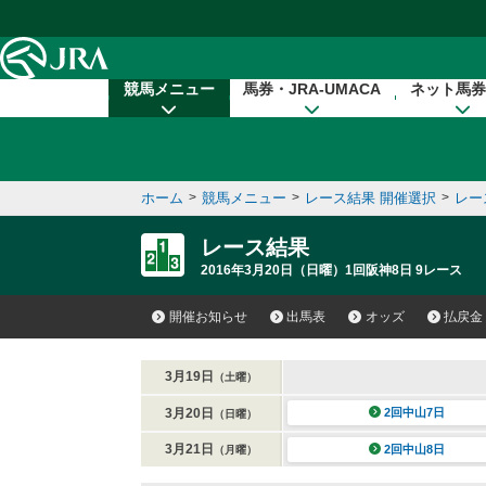
本文へ移動する
競馬メニュー
馬券・JRA-UMACA
ネット馬券
ホーム
>
競馬メニュー
>
レース結果 開催選択
>
レー
レース結果
2016年3月20日（日曜）1回阪神8日 9レース
開催お知らせ
出馬表
オッズ
払戻金
3月19日
（土曜）
3月20日
2回中山7日
（日曜）
3月21日
2回中山8日
（月曜）