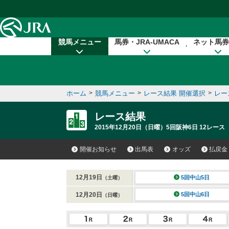
本文へ移動する
競馬メニュー
馬券・JRA-UMACA
ネット馬券
ホーム
>
競馬メニュー
>
レース結果 開催選択
>
レー
レース結果
2015年12月20日（日曜）5回阪神6日 12レース
開催お知らせ
出馬表
オッズ
払戻金
12月19日
5回中山5日
（土曜）
12月20日
5回中山6日
（日曜）