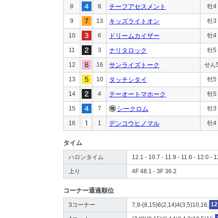
8
8
チーフアセスメント
牡4
9
13
キッズライトオン
牡3
10
6
ドリームカイザー
牡4
11
3
ナリタロック
牡5
12
16
サンライズトーク
せん
13
10
タッチシタイ
牡5
14
4
テーオートマホーク
牡5
15
7
シークロム
牡3
16
1
デンコウヒノマル
牡4
タイム
ハロンタイム
12.1 - 10.7 - 11.9 - 11.6 - 12.0 - 
上り
4F 48.1 - 3F 36.2
コーナー通過順位
3コーナー
7,9-(8,15)6(2,14)4(3,5)10,16,
12