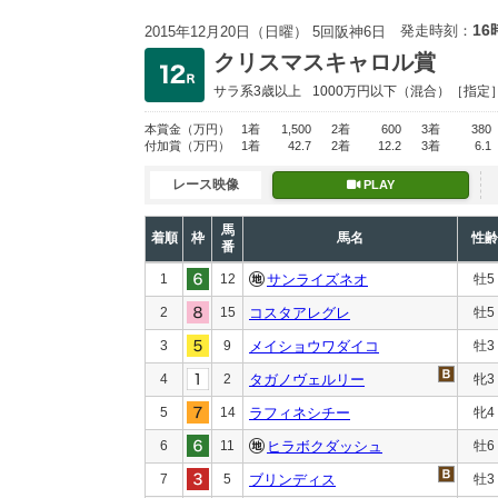
16
発走時刻：
2015年12月20日（日曜） 5回阪神6日
クリスマスキャロル賞
サラ系3歳以上
1000万円以下
（混合）［指定
本賞金
（万円）
1着
1,500
2着
600
3着
380
付加賞
（万円）
1着
42.7
2着
12.2
3着
6.1
レース映像
PLAY
馬
着順
枠
馬名
性齢
番
1
12
サンライズネオ
牡5
2
15
コスタアレグレ
牡5
3
9
メイショウワダイコ
牡3
4
2
タガノヴェルリー
牝3
5
14
ラフィネシチー
牝4
6
11
ヒラボクダッシュ
牡6
7
5
ブリンディス
牡3