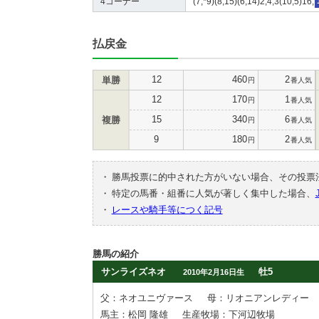
4コーナー
(7,*9)(8,15)(6,14)2,4,3(10,5)16,
払戻金
12
460
2
単勝
円
番人気
12
170
1
円
番人気
15
340
6
複勝
円
番人気
9
180
2
円
番人気
・
勝馬投票に的中された方がいない場合、その投票
・
特定の馬番・組番に人気が著しく集中した場合、
・
レースや騎手等につく記号
勝馬の紹介
サンライズネオ
牡5
2010年2月16日生
父：ネオユニヴァース
母：リオニアンレディー
馬主：松岡 隆雄
生産牧場：下河辺牧場