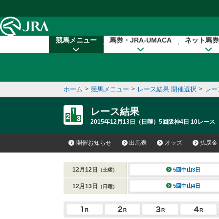
本文へ移動する
競馬メニュー
馬券・JRA-UMACA
ネット馬券
ホーム
>
競馬メニュー
>
レース結果 開催選択
>
レー
レース結果
2015年12月13日（日曜）5回阪神4日 10レース
開催お知らせ
出馬表
オッズ
払戻金
12月12日
5回中山3日
（土曜）
12月13日
5回中山4日
（日曜）