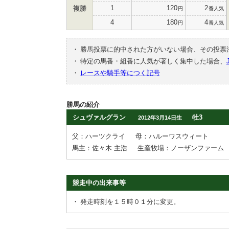
1
120
2
複勝
円
番人気
4
180
4
円
番人気
・
勝馬投票に的中された方がいない場合、その投票
・
特定の馬番・組番に人気が著しく集中した場合、
・
レースや騎手等につく記号
勝馬の紹介
シュヴァルグラン
牡3
2012年3月14日生
父：ハーツクライ
母：ハルーワスウィート
馬主：佐々木 主浩
生産牧場：ノーザンファーム
競走中の出来事等
・
発走時刻を１５時０１分に変更。