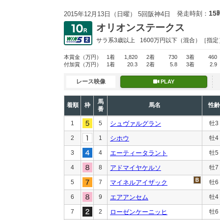
15
発走時刻：
2015年12月13日（日曜） 5回阪神4日
オリオンステークス
サラ系3歳以上
1600万円以下
（混合）［指定
本賞金
（万円）
1着
1,820
2着
730
3着
460
付加賞
（万円）
1着
20.3
2着
5.8
3着
2.9
レース映像
PLAY
馬
着順
枠
馬名
性齢
番
1
5
シュヴァルグラン
牡3
2
1
シホウ
牡4
3
4
エーティータラント
牡5
4
8
アドマイヤケルソ
牡7
5
7
マイネルアイザック
牡6
6
9
エアアンセム
牡4
7
2
ローゼンケーニッヒ
牡6