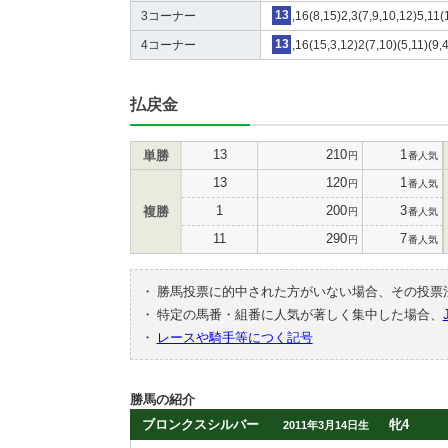
3コーナー
13
,16(8,15)2,3(7,9,10,12)5,11(
4コーナー
13
,16(15,3,12)2(7,10)(5,11)(9,
払戻金
13
210
1
単勝
円
番人気
13
120
1
円
番人気
1
200
3
複勝
円
番人気
11
290
7
円
番人気
・
勝馬投票に的中された方がいない場合、その投票
・
特定の馬番・組番に人気が著しく集中した場合、
・
レースや騎手等につく記号
勝馬の紹介
ブロンクスシルバー
牝4
2011年3月14日生