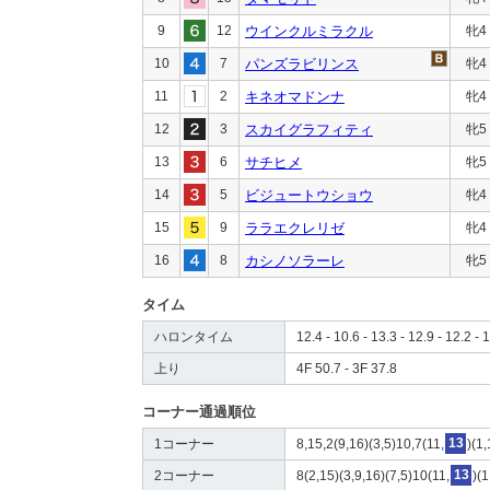
9
12
ウインクルミラクル
牝4
10
7
パンズラビリンス
牝4
11
2
キネオマドンナ
牝4
12
3
スカイグラフィティ
牝5
13
6
サチヒメ
牝5
14
5
ビジュートウショウ
牝4
15
9
ララエクレリゼ
牝4
16
8
カシノソラーレ
牝5
タイム
ハロンタイム
12.4 - 10.6 - 13.3 - 12.9 - 12.2 - 
上り
4F 50.7 - 3F 37.8
コーナー通過順位
1コーナー
8,15,2(9,16)(3,5)10,7(11,
13
)(1
2コーナー
8(2,15)(3,9,16)(7,5)10(11,
13
)(