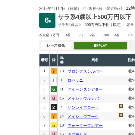
12時
発走時刻：
2015年4月12日（日曜） 2回阪神6日
サラ系4歳以上500万円以下
サラ系4歳以上
500万円以下
牝［指定］
定量
本賞金
（万円）
1着
750
2着
300
3着
190
レース映像
PLAY
馬
着順
枠
馬名
性齢
番
1
13
ブロンクスシルバー
牝4
2
1
ロゼラニ
牝5
3
11
クイーンズシアター
牝4
4
16
メイショウルンバ
牝4
5
4
サンレイフローラ
牝5
6
14
メイショウブーケ
牝4
7
10
ウォーターフレアー
牝4
8
15
タマモリド
牝4