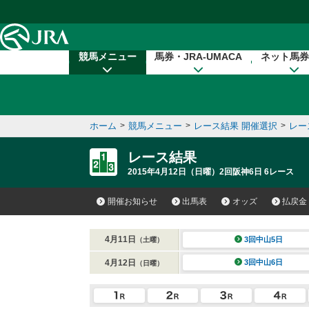
本文へ移動する
競馬メニュー
馬券・JRA-UMACA
ネット馬券
ホーム
>
競馬メニュー
>
レース結果 開催選択
>
レー
レース結果
2015年4月12日（日曜）2回阪神6日 6レース
開催お知らせ
出馬表
オッズ
払戻金
4月11日
3回中山5日
（土曜）
4月12日
3回中山6日
（日曜）