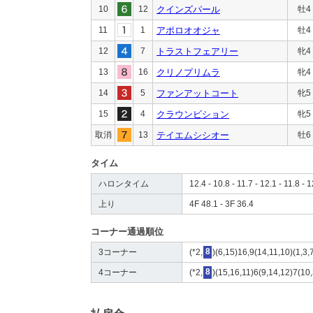
10
12
クインズパール
牡4
11
1
アポロオオジャ
牡4
12
7
トラストフェアリー
牝4
13
16
クリノプリムラ
牝4
14
5
ファンアットコート
牝5
15
4
クラウンビション
牝5
取消
13
テイエムシシオー
牡6
タイム
ハロンタイム
12.4 - 10.8 - 11.7 - 12.1 - 11.8 - 
上り
4F 48.1 - 3F 36.4
コーナー通過順位
3コーナー
(*2,
8
)(6,15)16,9(14,11,10)(1,3,
4コーナー
(*2,
8
)(15,16,11)6(9,14,12)7(10,