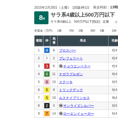
13時
発走時刻：
2015年2月28日（土曜） 1回阪神1日
サラ系4歳以上500万円以下
サラ系4歳以上
500万円以下
[指定]
定量
コ
本賞金
（万円）
1着
750
2着
300
3着
190
馬
着順
枠
馬名
性齢
番
1
8
プロスパー
牡4
2
2
プレフェリート
牡4
3
6
チョウエンペラー
牡4
4
11
ナガラブルボン
牡4
5
15
ステーキ
牡5
6
9
トリックデック
牡4
7
10
ルスナイプリンセス
牝4
8
3
サンライズシルバー
牡5
9
14
ローエンイェーガー
牡4