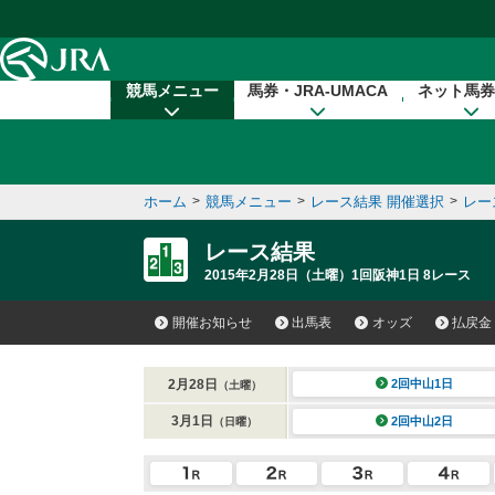
本文へ移動する
競馬メニュー
馬券・JRA-UMACA
ネット馬券
ホーム
>
競馬メニュー
>
レース結果 開催選択
>
レー
レース結果
2015年2月28日（土曜）1回阪神1日 8レース
開催お知らせ
出馬表
オッズ
払戻金
2月28日
2回中山1日
（土曜）
3月1日
2回中山2日
（日曜）