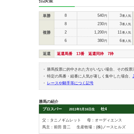
払戻金
8
540
3
単勝
円
番人気
8
230
3
円
番人気
2
1,200
11
複勝
円
番人気
6
380
6
円
番人気
返還
返還馬番 13番 返還同枠 7枠
・
勝馬投票に的中された方がいない場合、その投票
・
特定の馬番・組番に人気が著しく集中した場合、
・
レースや騎手等につく記号
勝馬の紹介
プロスパー
牡4
2011年3月16日生
父：タニノギムレット
母：オーディエンス
馬主：前田 晋二
生産牧場：(株)ノースヒルズ