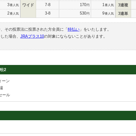
3
7-8
170
1
ワイド
3連複
番人気
円
番人気
2
3-8
530
9
3連単
番人気
円
番人気
合、その投票法に投票された方全員に「
特払い
」をいたします。
中した場合、
JRAプラス10
の対象にならないことがあります。
牡2
ィーン
場
セール