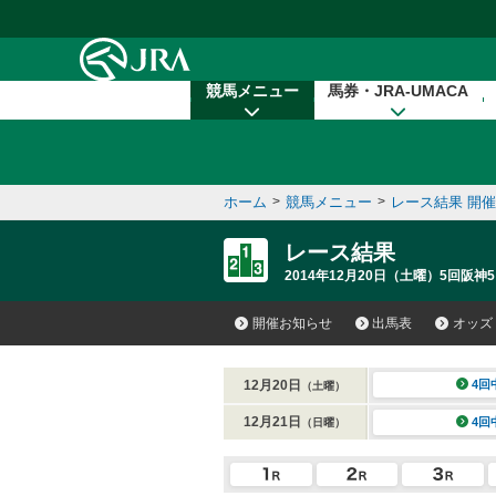
本文へ移動する
競馬メニュー
馬券・JRA-UMACA
ホーム
>
競馬メニュー
>
レース結果 開
レース結果
2014年12月20日（土曜）5回阪神5
開催お知らせ
出馬表
オッズ
12月20日
4回
（土曜）
12月21日
4回
（日曜）