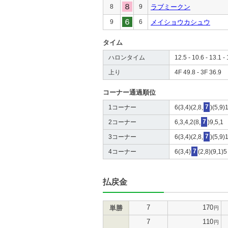
8
9
ラブミークン
9
6
メイショウカシュウ
タイム
ハロンタイム
12.5 - 10.6 - 13.1 - 
上り
4F 49.8 - 3F 36.9
コーナー通過順位
1コーナー
6(3,4)(2,8,
7
)(5,9)
2コーナー
6,3,4,2(8,
7
)9,5,1
3コーナー
6(3,4)(2,8,
7
)(5,9)
4コーナー
6(3,4)
7
(2,8)(9,1)5
払戻金
7
170
単勝
円
7
110
円