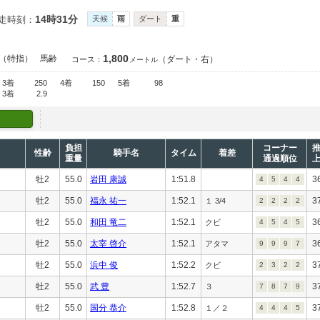
14時31分
走時刻：
天候
雨
ダート
重
1,800
（特指）
馬齢
（ダート・右）
コース：
メートル
3着
250
4着
150
5着
98
3着
2.9
負担
コーナー
性齢
騎手名
タイム
着差
重量
通過順位
牡2
55.0
岩田 康誠
1:51.8
3
4
5
4
4
牡2
55.0
福永 祐一
1:52.1
3
１ 3/4
2
2
2
2
牡2
55.0
和田 竜二
1:52.1
3
クビ
4
5
4
5
牡2
55.0
太宰 啓介
1:52.1
3
アタマ
9
9
9
7
牡2
55.0
浜中 俊
1:52.2
3
クビ
2
3
2
2
牡2
55.0
武 豊
1:52.7
3
３
7
8
7
9
牡2
55.0
国分 恭介
1:52.8
3
１／２
4
4
4
5