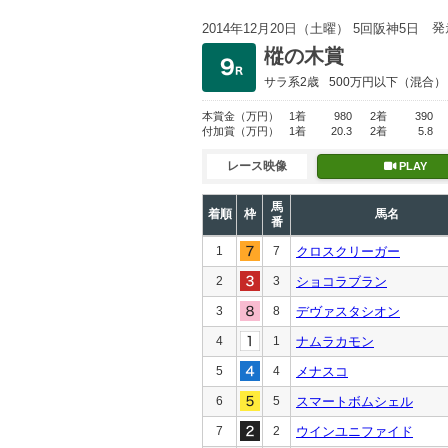
発
2014年12月20日（土曜） 5回阪神5日
樅の木賞
サラ系2歳
500万円以下
（混合）
本賞金
（万円）
1着
980
2着
390
付加賞
（万円）
1着
20.3
2着
5.8
レース映像
PLAY
馬
着順
枠
馬名
番
1
7
クロスクリーガー
2
3
ショコラブラン
3
8
デヴァスタシオン
4
1
ナムラカモン
5
4
メナスコ
6
5
スマートボムシェル
7
2
ウインユニファイド