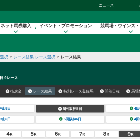
ニュース
ネット馬券購入
イベント・プロモーション
競馬場・ウインズ・
催選択
>
レース結果 レース選択
>
レース結果
日 9レース
払戻金
レース結果
特別レース登録馬
開催日程
馬場
中山5日
5回阪神5日
4回
中山6日
5回阪神6日
4回