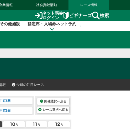
企業情報
社会貢献活動
レース情報
ネット馬券
検索
ビギナーズ
ログイン
その他施設
指定席・入場券ネット予約
情報
今週の注目レース
中京5日
開催選択へ戻る
レース選択へ戻る
中京6日