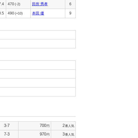
7.4
470
田所 秀孝
6
(-2)
0.5
490
本田 優
9
(+10)
3-7
700
2
円
番人気
7-3
970
3
円
番人気