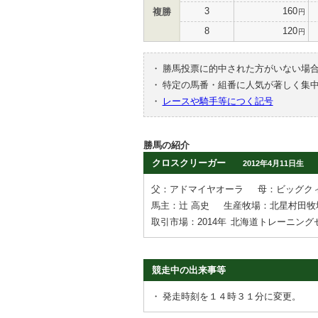
3
160
複勝
円
8
120
円
・
勝馬投票に的中された方がいない場
・
特定の馬番・組番に人気が著しく集
・
レースや騎手等につく記号
勝馬の紹介
クロスクリーガー
2012年4月11日生
父：アドマイヤオーラ
母：ビッグク
馬主：辻 高史
生産牧場：北星村田牧
取引市場：2014年
北海道トレーニング
競走中の出来事等
・
発走時刻を１４時３１分に変更。