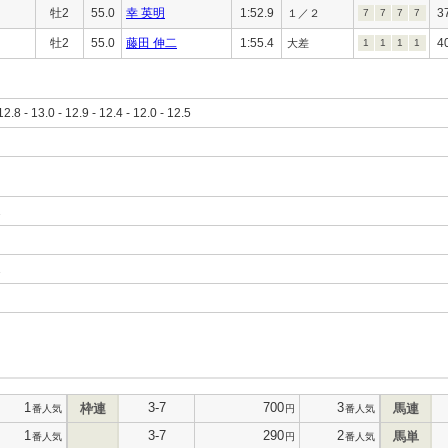
牡2
55.0
幸 英明
1:52.9
3
１／２
7
7
7
7
牡2
55.0
藤田 伸二
1:55.4
4
大差
1
1
1
1
12.8 - 13.0 - 12.9 - 12.4 - 12.0 - 12.5
1
1
1
3-7
700
3
枠連
馬連
番人気
円
番人気
1
3-7
290
2
馬単
番人気
円
番人気