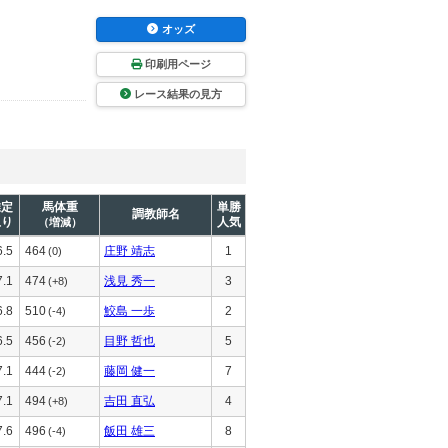
オッズ
印刷用ページ
レース結果の見方
推定
馬体重
単勝
調教師名
上り
人気
（増減）
6.5
464
庄野 靖志
1
(0)
7.1
474
浅見 秀一
3
(+8)
6.8
510
鮫島 一歩
2
(-4)
6.5
456
目野 哲也
5
(-2)
7.1
444
藤岡 健一
7
(-2)
7.1
494
吉田 直弘
4
(+8)
7.6
496
飯田 雄三
8
(-4)