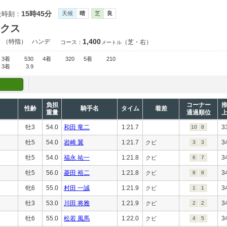
15時45分
走時刻：
天候
晴
芝
良
クス
1,400
）（特指）
ハンデ
（芝・右）
コース：
メートル
3着
530
4着
320
5着
210
3着
3.9
負担
コーナー
性齢
騎手名
タイム
着差
重量
通過順位
牡3
54.0
和田 竜二
1:21.7
3
10
8
牡5
54.0
岩崎 翼
1:21.7
3
クビ
3
3
牡5
54.0
福永 祐一
1:21.8
3
クビ
6
7
牡5
56.0
菱田 裕二
1:21.8
3
クビ
8
8
牝6
55.0
村田 一誠
1:21.9
3
クビ
1
1
牡3
53.0
川田 将雅
1:21.9
3
クビ
2
2
牡6
55.0
松若 風馬
1:22.0
3
クビ
4
5