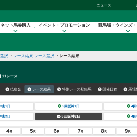
ニュース
ネット馬券購入
イベント・プロモーション
競馬場・ウインズ・
催選択
>
レース結果 レース選択
>
レース結果
 11レース
払戻金
レース結果
特別レース登録馬
開催日程
馬場
中山1日
5回阪神1日
4回
中山2日
5回阪神2日
4回