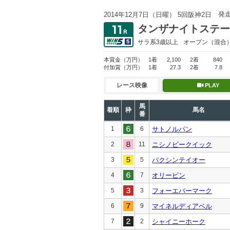
発
2014年12月7日（日曜） 5回阪神2日
タンザナイトステー
サラ系3歳以上
オープン
（混合
本賞金
（万円）
1着
2,100
2着
840
付加賞
（万円）
1着
27.3
2着
7.8
レース映像
PLAY
馬
着順
枠
馬名
番
1
6
サトノルパン
2
11
ニシノビークイック
3
5
バクシンテイオー
4
7
オリービン
5
3
フォーエバーマーク
6
9
マイネルディアベル
7
2
シャイニーホーク