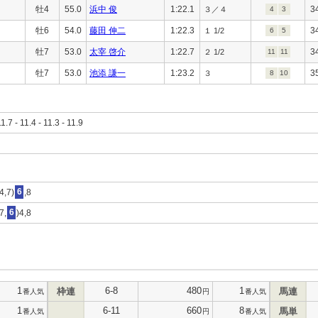
牡4
55.0
浜中 俊
1:22.1
3
３／４
4
3
牡6
54.0
藤田 伸二
1:22.3
3
１ 1/2
6
5
牡7
53.0
太宰 啓介
1:22.7
3
２ 1/2
11
11
牡7
53.0
池添 謙一
1:23.2
3
３
8
10
11.7 - 11.4 - 11.3 - 11.9
4,7)
6
,8
7,
6
)4,8
1
6-8
480
1
枠連
馬連
番人気
円
番人気
1
6-11
660
8
馬単
番人気
円
番人気