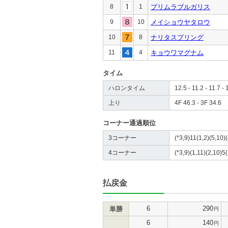
8
1
プリムラブルガリス
9
10
メイショウヤタロウ
10
8
ナリタスプリング
11
4
キョウワマグナム
タイム
ハロンタイム
12.5 - 11.2 - 11.7 - 
上り
4F 46.3 - 3F 34.6
コーナー通過順位
3コーナー
(*3,9)11(1,2)(5,10)(
4コーナー
(*3,9)(1,11)(2,10)5(
払戻金
6
290
単勝
円
6
140
円