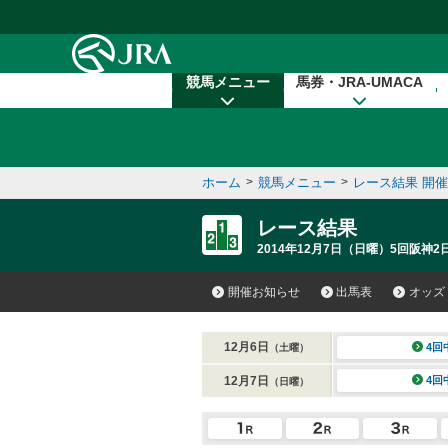
本文へ移動する
競馬メニュー
馬券・JRA-UMACA
ホーム
>
競馬メニュー
>
レース結果 開
レース結果
2014年12月7日（日曜）5回阪神2日
開催お知らせ
出馬表
オッズ
12月6日
4回
（土曜）
12月7日
4回
（日曜）