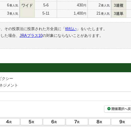
6
5-6
430
2
ワイド
3連複
番人気
円
番人気
3
5-11
1,400
21
3連単
番人気
円
番人気
合、その投票法に投票された方全員に「
特払い
」をいたします。
中した場合、
JRAプラス10
の対象にならないことがあります。
ピクシー
ネジメント
開催選択へ戻