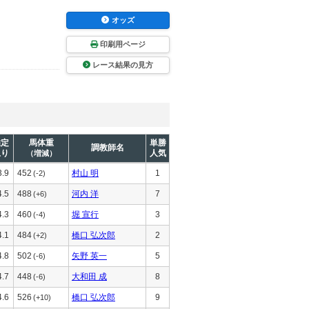
オッズ
印刷用ページ
レース結果の見方
推定
馬体重
単勝
調教師名
上り
人気
（増減）
3.9
452
村山 明
1
(-2)
4.5
488
河内 洋
7
(+6)
4.3
460
堀 宣行
3
(-4)
4.1
484
橋口 弘次郎
2
(+2)
4.8
502
矢野 英一
5
(-6)
4.7
448
大和田 成
8
(-6)
4.6
526
橋口 弘次郎
9
(+10)