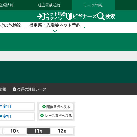
企業情報
社会貢献活動
レース情報
ネット馬券
検索
ビギナーズ
ログイン
その他施設
指定席・入場券ネット予約
情報
今週の注目レース
中京1日
開催選択へ戻る
レース選択へ戻る
中京2日