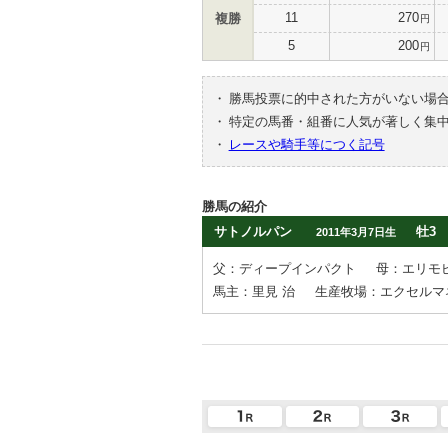
11
270
複勝
円
5
200
円
・
勝馬投票に的中された方がいない場
・
特定の馬番・組番に人気が著しく集
・
レースや騎手等につく記号
勝馬の紹介
サトノルパン
牡3
2011年3月7日生
父：ディープインパクト
母：エリモ
馬主：里見 治
生産牧場：エクセルマ