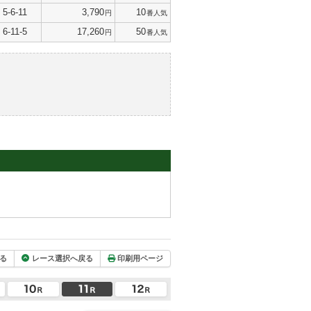
5-6-11
3,790
10
円
番人気
6-11-5
17,260
50
円
番人気
る
レース選択へ戻る
印刷用ページ