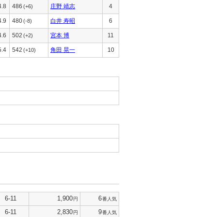
4.8
486
庄野 靖志
4
(+6)
4.9
480
白井 寿昭
6
(-8)
4.6
502
宮本 博
11
(+2)
5.4
542
角田 晃一
10
(+10)
6-11
1,900
6
円
番人気
6-11
2,830
9
円
番人気