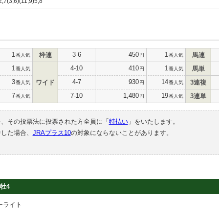
2,7(3,6)(11,9)5,8
1
3-6
450
1
枠連
馬連
番人気
円
番人気
1
4-10
410
1
馬単
番人気
円
番人気
3
4-7
930
14
ワイド
3連複
番人気
円
番人気
7
7-10
1,480
19
3連単
番人気
円
番人気
合、その投票法に投票された方全員に「
特払い
」をいたします。
中した場合、
JRAプラス10
の対象にならないことがあります。
牡4
ーライト