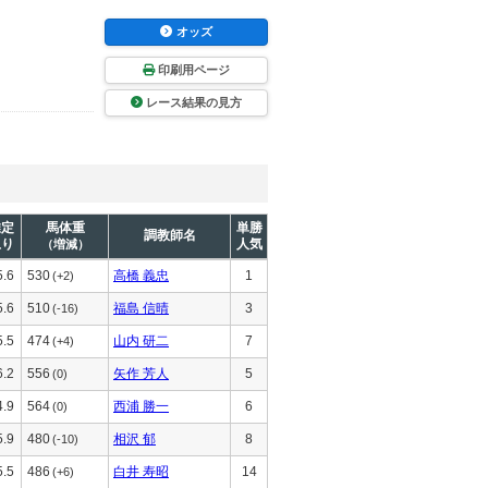
オッズ
印刷用ページ
レース結果の見方
推定
馬体重
単勝
調教師名
上り
人気
（増減）
5.6
530
高橋 義忠
1
(+2)
5.6
510
福島 信晴
3
(-16)
5.5
474
山内 研二
7
(+4)
6.2
556
矢作 芳人
5
(0)
4.9
564
西浦 勝一
6
(0)
5.9
480
相沢 郁
8
(-10)
5.5
486
白井 寿昭
14
(+6)