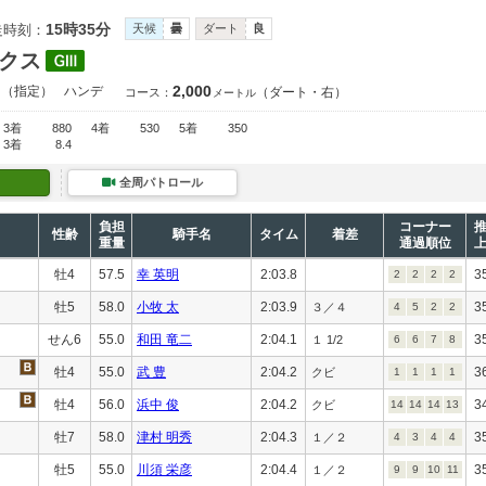
15時35分
走時刻：
天候
曇
ダート
良
クス
2,000
）（指定）
ハンデ
（ダート・右）
コース：
メートル
3着
880
4着
530
5着
350
3着
8.4
全周パトロール
負担
コーナー
性齢
騎手名
タイム
着差
重量
通過順位
牡4
57.5
幸 英明
2:03.8
3
2
2
2
2
牡5
58.0
小牧 太
2:03.9
3
３／４
4
5
2
2
せん6
55.0
和田 竜二
2:04.1
3
１ 1/2
6
6
7
8
牡4
55.0
武 豊
2:04.2
3
クビ
1
1
1
1
牡4
56.0
浜中 俊
2:04.2
3
クビ
14
14
14
13
牡7
58.0
津村 明秀
2:04.3
3
１／２
4
3
4
4
牡5
55.0
川須 栄彦
2:04.4
3
１／２
9
9
10
11