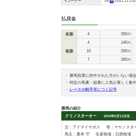
4コーナー
14(
4
,10)(1,12,13)
払戻金
4
300
単勝
円
4
140
円
10
200
複勝
円
7
280
円
・
勝馬投票に的中された方がいない場
・
特定の馬番・組番に人気が著しく集
・
レースや騎手等につく記号
勝馬の紹介
クリノスターオー
2010年5月11日生
父：アドマイヤボス
母：マヤノスタ
馬主：栗本 守
生産牧場：日西牧場