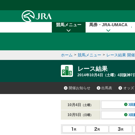
本文へ移動する
競馬メニュー
馬券・JRA-UMACA
ホーム
>
競馬メニュー
>
レース結果 開
レース結果
2014年10月4日（土曜）4回阪神7日
開催お知らせ
出馬表
オッズ
10月4日
3回
（土曜）
10月5日
3回
（日曜）