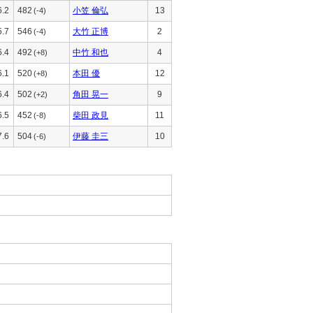
6.2
482
小笠 倫弘
13
(-4)
5.7
546
大竹 正博
2
(-4)
6.4
492
中竹 和也
4
(+8)
6.1
520
本田 優
12
(+8)
6.4
502
角田 晃一
9
(+2)
6.5
452
柴田 政見
11
(-8)
7.6
504
伊藤 圭三
10
(-6)