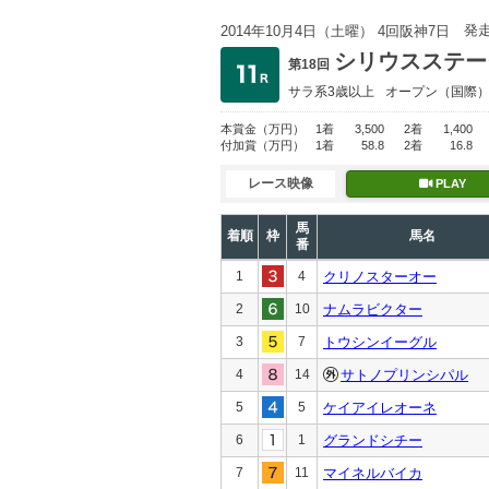
発
2014年10月4日（土曜） 4回阪神7日
シリウスステー
第18回
サラ系3歳以上
オープン
（国際
本賞金
（万円）
1着
3,500
2着
1,400
付加賞
（万円）
1着
58.8
2着
16.8
レース映像
PLAY
馬
着順
枠
馬名
番
1
4
クリノスターオー
2
10
ナムラビクター
3
7
トウシンイーグル
4
14
サトノプリンシパル
5
5
ケイアイレオーネ
6
1
グランドシチー
7
11
マイネルバイカ