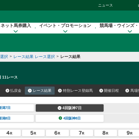
ニュース
ネット馬券購入
イベント・プロモーション
競馬場・ウインズ・
催選択
>
レース結果 レース選択
>
レース結果
 11レース
払戻金
レース結果
特別レース登録馬
開催日程
馬場
新潟7日
4回阪神7日
新潟8日
4回阪神8日