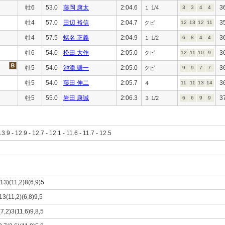
牡6
53.0
藤岡 康太
2:04.6
3
１ 1/4
3
3
4
4
牡4
57.0
田辺 裕信
2:04.7
3
クビ
12
13
12
11
牡4
57.5
蛯名 正義
2:04.9
3
１ 1/2
6
8
4
4
牡6
54.0
松田 大作
2:05.0
3
クビ
12
11
10
9
牡5
54.0
池添 謙一
2:05.0
3
クビ
9
9
7
7
牡5
54.0
藤田 伸二
2:05.7
3
４
11
11
13
14
牡5
55.0
岩田 康誠
2:06.3
3
３ 1/2
6
6
9
9
13.9 - 12.9 - 12.7 - 12.1 - 11.6 - 11.7 - 12.5
,13)(11,2)8(6,9)5
13(11,2)(6,8)9,5
(7,2)3(11,6)9,8,5