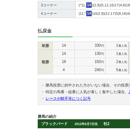
3コーナー
(*11,
14
)(2,9)(5,12,16)17(4,8)18
4コーナー
(11,*
14
)16(2,9)(12,17)5(8,18)4
払戻金
14
330
1
単勝
円
番人気
14
130
1
円
番人気
18
150
2
複勝
円
番人気
4
240
5
円
番人気
・
勝馬投票に的中された方がいない場合、その投票
・
特定の馬番・組番に人気が著しく集中した場合、
・
レースや騎手等につく記号
勝馬の紹介
ブラックバード
牡2
2012年6月7日生