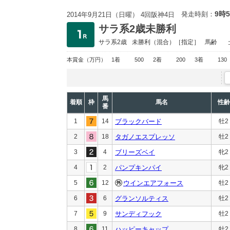
9時
発走時刻：
2014年9月21日（日曜） 4回阪神4日
サラ系2歳未勝利
サラ系2歳
未勝利
（混合）［指定］
馬齢
本賞金
（万円）
1着
500
2着
200
3着
130
馬
着順
枠
馬名
性齢
番
1
14
ブラックバード
牡2
2
18
タガノエスプレッソ
牡2
3
4
ブリーズベイ
牝2
4
2
パンプキンパイ
牝2
5
12
ウインエアフォース
牡2
6
6
グランソルティス
牡2
7
9
サンディフック
牡2
8
11
ハッピーキャップ
牡2