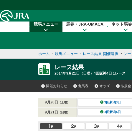
本文へ移動する
競馬メニュー
馬券・JRA-UMACA
ネット馬券
ホーム
>
競馬メニュー
>
レース結果 開催選択
>
レー
レース結果
2014年9月21日（日曜）4回阪神4日 1レース
開催お知らせ
出馬表
オッズ
払戻金
9月20日
3回新潟3日
（土曜）
9月21日
3回新潟4日
（日曜）