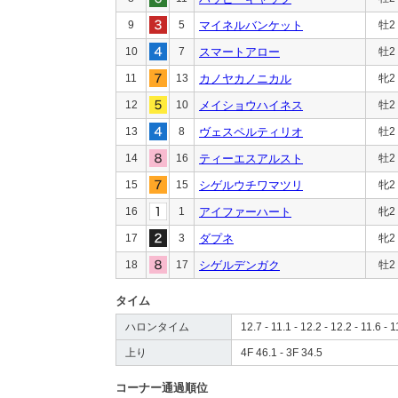
9
5
マイネルバンケット
牡2
10
7
スマートアロー
牡2
11
13
カノヤカノニカル
牝2
12
10
メイショウハイネス
牡2
13
8
ヴェスペルティリオ
牡2
14
16
ティーエスアルスト
牡2
15
15
シゲルウチワマツリ
牝2
16
1
アイファーハート
牝2
17
3
ダプネ
牝2
18
17
シゲルデンガク
牡2
タイム
ハロンタイム
12.7 - 11.1 - 12.2 - 12.2 - 11.6 - 1
上り
4F 46.1 - 3F 34.5
コーナー通過順位