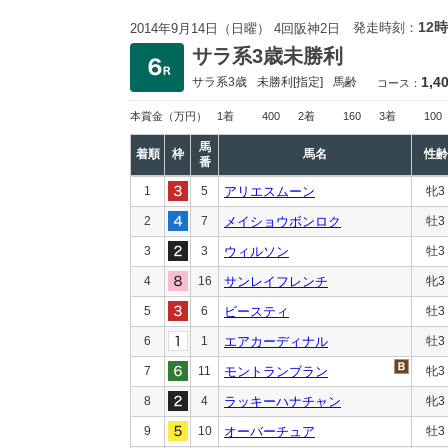
12時
発走時刻：
2014年9月14日（日曜） 4回阪神2日
サラ系3歳未勝利
1,4
サラ系3歳
未勝利
[指定]
馬齢
コース：
本賞金
（万円）
1着
400
2着
160
3着
100
馬
着順
枠
馬名
性齢
番
1
5
アリエスムーン
牝3
2
7
メイショウボンロク
牡3
3
3
ウィルソン
牡3
4
16
サンレイフレンチ
牝3
5
6
ビースティ
牡3
6
1
エアカーディナル
牡3
7
11
モントランブラン
牝3
8
4
ラッキーハナチャン
牝3
9
10
オーバーチュア
牡3