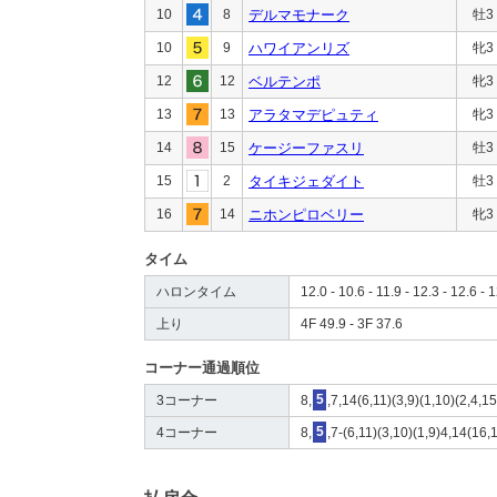
10
8
デルマモナーク
牡3
10
9
ハワイアンリズ
牝3
12
12
ベルテンポ
牝3
13
13
アラタマデピュティ
牝3
14
15
ケージーファスリ
牡3
15
2
タイキジェダイト
牡3
16
14
ニホンピロベリー
牝3
タイム
ハロンタイム
12.0 - 10.6 - 11.9 - 12.3 - 12.6 - 
上り
4F 49.9 - 3F 37.6
コーナー通過順位
3コーナー
8,
5
,7,14(6,11)(3,9)(1,10)(2,4,1
4コーナー
8,
5
,7-(6,11)(3,10)(1,9)4,14(16,