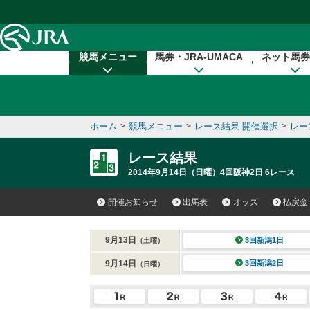
本文へ移動する
競馬メニュー
馬券・JRA-UMACA
ネット馬券
ホーム
>
競馬メニュー
>
レース結果 開催選択
>
レー
レース結果
2014年9月14日（日曜）4回阪神2日 6レース
開催お知らせ
出馬表
オッズ
払戻金
9月13日
3回新潟1日
（土曜）
9月14日
3回新潟2日
（日曜）