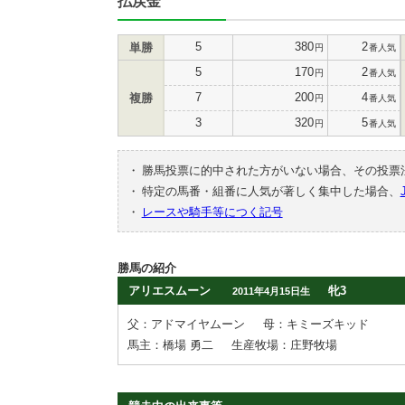
払戻金
5
380
2
単勝
円
番人気
5
170
2
円
番人気
7
200
4
複勝
円
番人気
3
320
5
円
番人気
・
勝馬投票に的中された方がいない場合、その投票
・
特定の馬番・組番に人気が著しく集中した場合、
・
レースや騎手等につく記号
勝馬の紹介
アリエスムーン
牝3
2011年4月15日生
父：アドマイヤムーン
母：キミーズキッド
馬主：橋場 勇二
生産牧場：庄野牧場