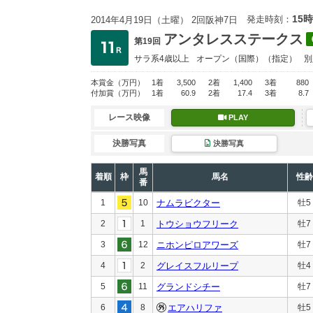
15時
発走時刻：
2014年4月19日（土曜） 2回阪神7日
アンタレスステークス
第19回
サラ系4歳以上
オープン
（国際）（指定）
別
本賞金
（万円）
1着
3,500
2着
1,400
3着
880
付加賞
（万円）
1着
60.9
2着
17.4
3着
8.7
レース映像
PLAY
決勝写真
決勝写真
馬
着順
枠
馬名
性齢
番
1
10
ナムラビクター
牡5
2
1
トウショウフリーク
牡7
3
12
ニホンピロアワーズ
牡7
4
2
グレイスフルリープ
牡4
5
11
グランドシチー
牡7
6
8
エアハリファ
牡5