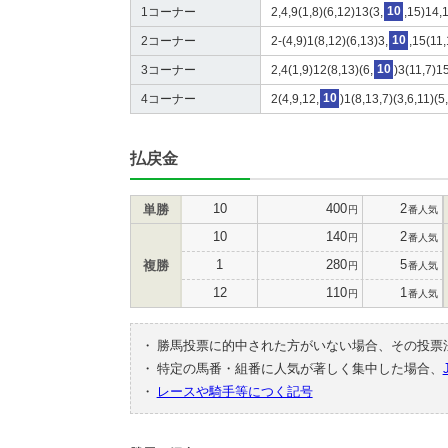
1コーナー
2,4,9(1,8)(6,12)13(3,
10
,15)14,
2コーナー
2-(4,9)1(8,12)(6,13)3,
10
,15(11,
3コーナー
2,4(1,9)12(8,13)(6,
10
)3(11,7)1
4コーナー
2(4,9,12,
10
)1(8,13,7)(3,6,11)(
払戻金
10
400
2
単勝
円
番人気
10
140
2
円
番人気
1
280
5
複勝
円
番人気
12
110
1
円
番人気
・
勝馬投票に的中された方がいない場合、その投票
・
特定の馬番・組番に人気が著しく集中した場合、
・
レースや騎手等につく記号