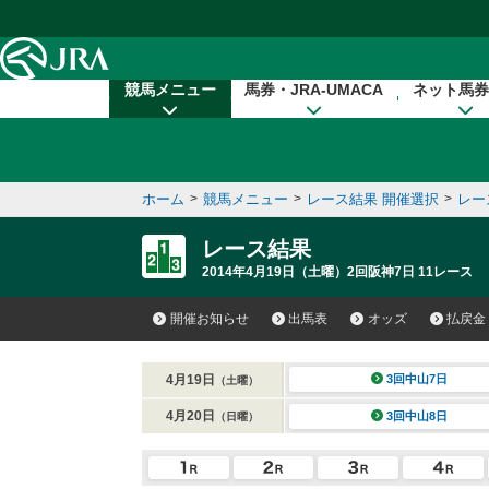
本文へ移動する
競馬メニュー
馬券・JRA-UMACA
ネット馬券
ホーム
>
競馬メニュー
>
レース結果 開催選択
>
レー
レース結果
2014年4月19日（土曜）2回阪神7日 11レース
開催お知らせ
出馬表
オッズ
払戻金
4月19日
3回中山7日
（土曜）
4月20日
3回中山8日
（日曜）