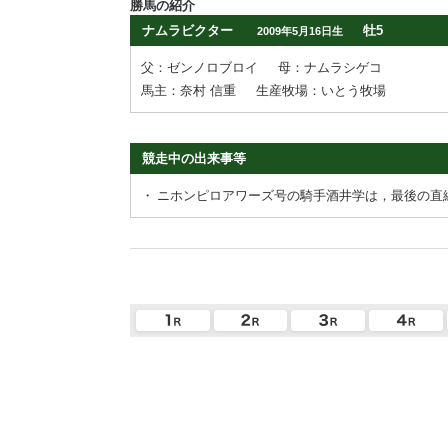
勝馬の紹介
ナムラビクター
牡5
2009年5月16日生
父：ゼンノロブロイ
母：ナムラシゲコ
馬主：奈村 信重
生産牧場：いとう牧場
競走中の出来事等
・
ニホンピロアワーズ号の騎手酒井学は，最後の直