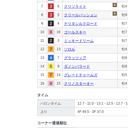
7
6
クリソライト
牡4
8
5
クリールパッション
牡9
9
4
ナリタシルクロード
牡7
10
16
ゴールスキー
牡7
11
3
ミッキードリーム
牡7
12
13
ソロル
牡4
13
7
グラッツィア
牡6
14
9
ダノンバラード
牡6
15
14
グレートチャールズ
牡5
16
15
クリノスターオー
牡4
タイム
ハロンタイム
12.7 - 11.0 - 13.1 - 12.5 - 12.7 - 1
上り
4F 49.5 - 3F 37.0
コーナー通過順位