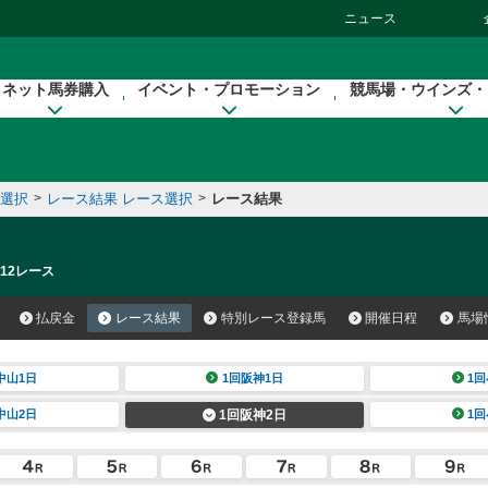
ニュース
ネット馬券購入
イベント・プロモーション
競馬場・ウインズ・
催選択
>
レース結果 レース選択
>
レース結果
 12レース
払戻金
レース結果
特別レース登録馬
開催日程
馬場
中山1日
1回阪神1日
1回
中山2日
1回阪神2日
1回