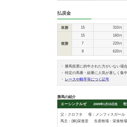
払戻金
15
310
単勝
円
15
160
円
7
220
複勝
円
9
620
円
・
勝馬投票に的中された方がいない場
・
特定の馬番・組番に人気が著しく集
・
レースや騎手等につく記号
勝馬の紹介
エーシンクルゼ
牡
2009年1月15日生
父：クロフネ
母：メンフィスガール
馬主：(株)栄進堂
生産牧場：栄進牧