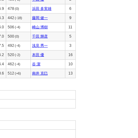
6.9
478
浜田 多実雄
6
(0)
6.3
442
藤岡 健一
9
(-18)
6.0
506
崎山 博樹
11
(-4)
7.0
500
千田 輝彦
5
(0)
7.5
492
浅見 秀一
3
(-4)
6.2
520
本田 優
16
(-2)
6.4
462
谷 潔
10
(-4)
8.6
512
南井 克巳
13
(+6)