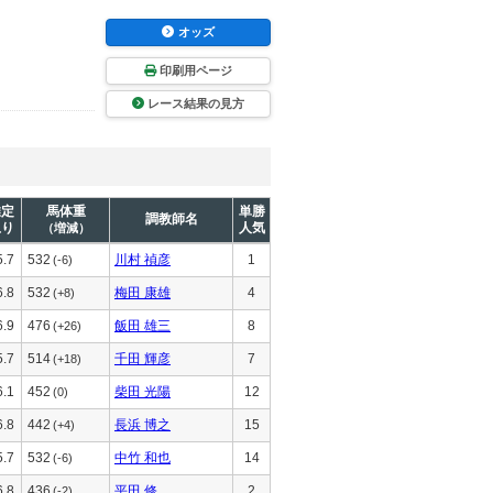
オッズ
印刷用ページ
レース結果の見方
推定
馬体重
単勝
調教師名
上り
人気
（増減）
5.7
532
川村 禎彦
1
(-6)
6.8
532
梅田 康雄
4
(+8)
6.9
476
飯田 雄三
8
(+26)
5.7
514
千田 輝彦
7
(+18)
6.1
452
柴田 光陽
12
(0)
6.8
442
長浜 博之
15
(+4)
5.7
532
中竹 和也
14
(-6)
6.8
436
平田 修
2
(-2)