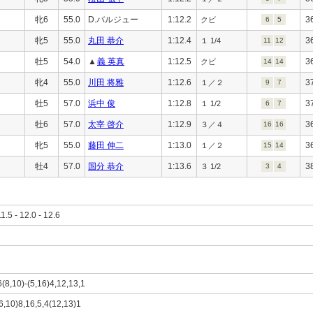
牝6
55.0
D.バルジュー
1:12.2
3
クビ
6
5
牝5
55.0
丸田 恭介
1:12.4
3
１ 1/4
11
12
牡5
54.0
▲
義 英真
1:12.5
3
クビ
14
14
牝4
55.0
川田 将雅
1:12.6
3
１／２
9
7
牡5
57.0
浜中 俊
1:12.8
3
１ 1/2
6
7
牡6
57.0
太宰 啓介
1:12.9
3
３／４
16
16
牝5
55.0
藤田 伸二
1:13.0
3
１／２
15
14
牡4
57.0
国分 恭介
1:13.6
3
３ 1/2
3
4
11.5 - 12.0 - 12.6
6(8,10)-(5,16)4,12,13,1
,6,10)8,16,5,4(12,13)1