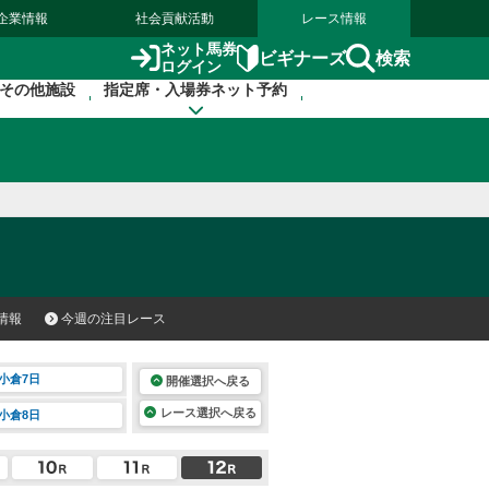
企業情報
社会貢献活動
レース情報
ネット馬券
検索
ビギナーズ
ログイン
その他施設
指定席・入場券ネット予約
情報
今週の注目レース
小倉7日
開催選択へ戻る
レース選択へ戻る
小倉8日