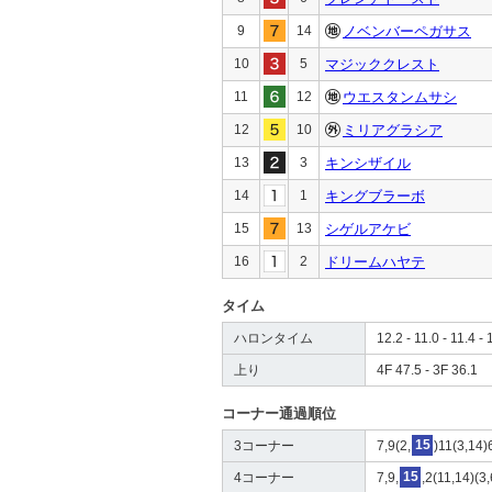
9
14
ノベンバーペガサス
10
5
マジッククレスト
11
12
ウエスタンムサシ
12
10
ミリアグラシア
13
3
キンシザイル
14
1
キングブラーボ
15
13
シゲルアケビ
16
2
ドリームハヤテ
タイム
ハロンタイム
12.2 - 11.0 - 11.4 - 
上り
4F 47.5 - 3F 36.1
コーナー通過順位
3コーナー
7,9(2,
15
)11(3,14)
4コーナー
7,9,
15
,2(11,14)(3