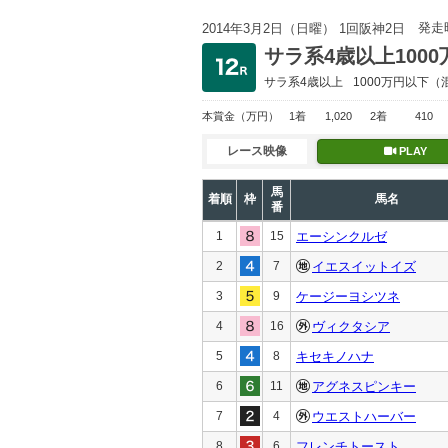
発走
2014年3月2日（日曜） 1回阪神2日
サラ系4歳以上100
サラ系4歳以上
1000万円以下
（
本賞金
（万円）
1着
1,020
2着
410
レース映像
PLAY
馬
着順
枠
馬名
番
1
15
エーシンクルゼ
2
7
イエスイットイズ
3
9
ケージーヨシツネ
4
16
ヴィクタシア
5
8
キセキノハナ
6
11
アグネスピンキー
7
4
ウエストハーバー
8
6
フレンチトースト