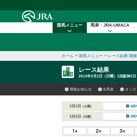
本文へ移動する
競馬メニュー
馬券・JRA-UMACA
ホーム
>
競馬メニュー
>
レース結果 開
レース結果
2014年3月2日（日曜）1回阪神2日
開催お知らせ
出馬表
オッズ
3月1日
2回
（土曜）
3月2日
2回
（日曜）