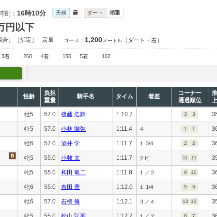
16時10分
時刻：
天候
曇
ダート
稍重
0万円以下
1,200
混合）［指定］
定量
（ダート・右）
コース：
メートル
3着
260
4着
150
5着
102
負担
コーナー
性齢
騎手名
タイム
着差
重量
通過順位
牡5
57.0
後藤 浩輝
1:10.7
3
3
3
牡5
57.0
小林 徹弥
1:11.4
3
４
1
1
牡6
57.0
酒井 学
1:11.7
3
１ 3/4
2
2
牝5
55.0
小牧 太
1:11.7
3
クビ
11
11
牝5
55.0
和田 竜二
1:11.8
3
１／２
9
10
牝6
55.0
吉田 豊
1:12.0
3
１ 1/4
5
5
牡6
57.0
石橋 脩
1:12.1
3
３／４
13
13
牝5
55.0
松山 弘平
1:12.2
3
１／２
8
7