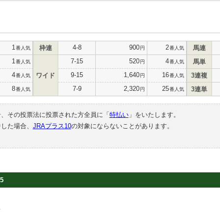
1
4-8
900
2
枠連
馬連
番人気
円
番人気
1
7-15
520
4
馬単
番人気
円
番人気
4
9-15
1,640
16
ワイド
3連複
番人気
円
番人気
8
7-9
2,320
25
3連単
番人気
円
番人気
合、その投票法に投票された方全員に「
特払い
」をいたします。
中した場合、
JRAプラス10
の対象にならないことがあります。
5
場