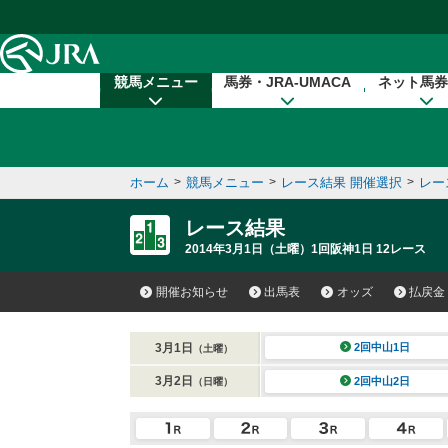
本文へ移動する
競馬メニュー
馬券・JRA-UMACA
ネット馬券
ホーム
>
競馬メニュー
>
レース結果 開催選択
>
レー
レース結果
2014年3月1日（土曜）1回阪神1日 12レース
開催お知らせ
出馬表
オッズ
払戻金
3月1日
2回中山1日
（土曜）
3月2日
2回中山2日
（日曜）