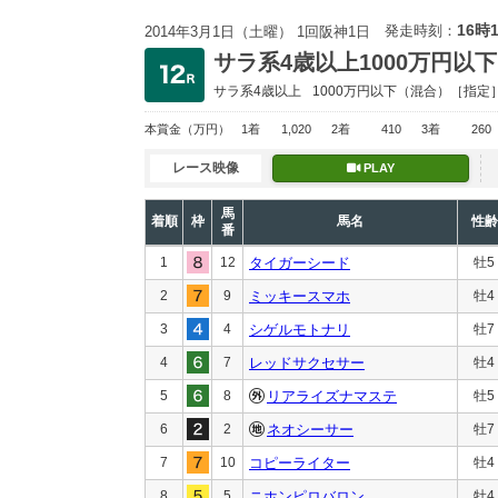
16時
発走時刻：
2014年3月1日（土曜） 1回阪神1日
サラ系4歳以上1000万円以下
サラ系4歳以上
1000万円以下
（混合）［指定
本賞金
（万円）
1着
1,020
2着
410
3着
260
レース映像
PLAY
馬
着順
枠
馬名
性齢
番
1
12
タイガーシード
牡5
2
9
ミッキースマホ
牡4
3
4
シゲルモトナリ
牡7
4
7
レッドサクセサー
牡4
5
8
リアライズナマステ
牡5
6
2
ネオシーサー
牡7
7
10
コピーライター
牡4
8
5
ニホンピロバロン
牡4