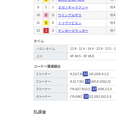
9
1
タガノギャラクシー
牡4
10
11
ウインアルザス
牡4
11
6
トゥヴァビエン
牡4
12
3
ナンヨースラッガー
牡7
タイム
ハロンタイム
12.8 - 11.4 - 14.4 - 12.9 - 12.5 - 1
上り
4F 49.5 - 3F 36.8
コーナー通過順位
1コーナー
8,11(7,9)
12
,1(6,10)5-4,3,2
2コーナー
8,11,7,9(1,
12
)4(5,6,10)(2,3)
3コーナー
(*8,4)(7,9)11(1,
12
,10)6,2,5,3
4コーナー
(*8,4)9(7,
12
)11,10(1,6)2,5-3
払戻金