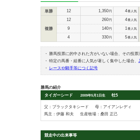
12
1,350
4
単勝
円
番人気
12
260
4
円
番人気
9
140
1
複勝
円
番人気
4
330
5
円
番人気
・
勝馬投票に的中された方がいない場合、その投票
・
特定の馬番・組番に人気が著しく集中した場合、
・
レースや騎手等につく記号
勝馬の紹介
タイガーシード
牡5
2009年5月1日生
父：ブラックタキシード
母：アイアンレディ
馬主：伊藤 和夫
生産牧場：桑田 正己
競走中の出来事等