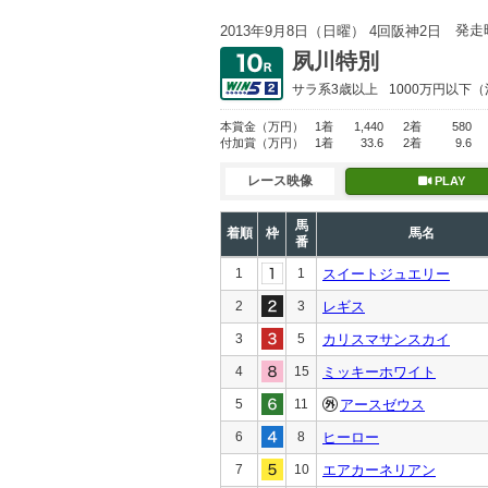
発走
2013年9月8日（日曜） 4回阪神2日
夙川特別
サラ系3歳以上
1000万円以下
（
本賞金
（万円）
1着
1,440
2着
580
付加賞
（万円）
1着
33.6
2着
9.6
レース映像
PLAY
馬
着順
枠
馬名
番
1
1
スイートジュエリー
2
3
レギス
3
5
カリスマサンスカイ
4
15
ミッキーホワイト
5
11
アースゼウス
6
8
ヒーロー
7
10
エアカーネリアン