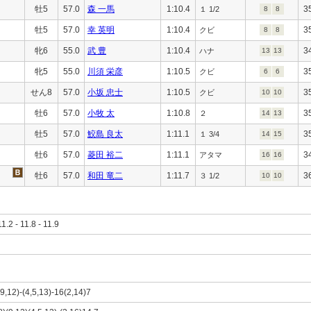
牡5
57.0
森 一馬
1:10.4
3
１ 1/2
8
8
牡5
57.0
幸 英明
1:10.4
3
クビ
8
8
牝6
55.0
武 豊
1:10.4
3
ハナ
13
13
牝5
55.0
川須 栄彦
1:10.5
3
クビ
6
6
せん8
57.0
小坂 忠士
1:10.5
3
クビ
10
10
牡6
57.0
小牧 太
1:10.8
3
２
14
13
牡5
57.0
鮫島 良太
1:11.1
3
１ 3/4
14
15
牡6
57.0
菱田 裕二
1:11.1
3
アタマ
16
16
牡6
57.0
和田 竜二
1:11.7
3
３ 1/2
10
10
11.2 - 11.8 - 11.9
(9,12)-(4,5,13)-16(2,14)7