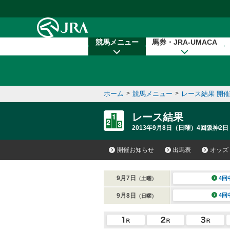
本文へ移動する
競馬メニュー
馬券・JRA-UMACA
ホーム
>
競馬メニュー
>
レース結果 開
レース結果
2013年9月8日（日曜）4回阪神2日
開催お知らせ
出馬表
オッズ
9月7日
4回
（土曜）
9月8日
4回
（日曜）