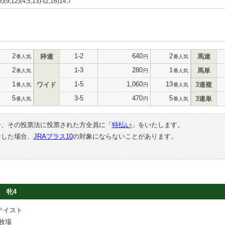
8)(9,12)(4,5,13)-(2,16)14,7
2
1-2
640
2
枠連
馬連
番人気
円
番人気
2
1-3
280
1
馬単
番人気
円
番人気
1
1-5
1,060
13
ワイド
3連複
番人気
円
番人気
5
3-5
470
5
3連単
番人気
円
番人気
合、その投票法に投票された方全員に「
特払い
」をいたします。
中した場合、
JRAプラス10
の対象にならないことがあります。
牝4
テイスト
牧場