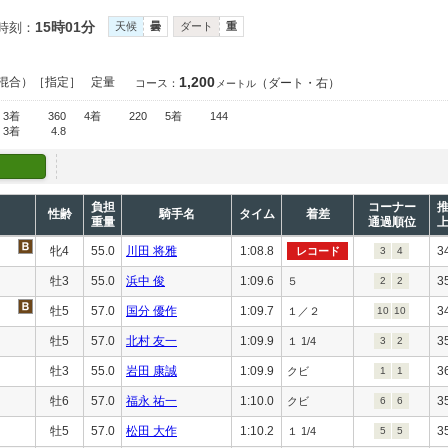
15時01分
時刻：
天候
曇
ダート
重
1,200
混合）［指定］
定量
（ダート・右）
コース：
メートル
3着
360
4着
220
5着
144
3着
4.8
負担
コーナー
性齢
騎手名
タイム
着差
重量
通過順位
牝4
55.0
川田 将雅
1:08.8
3
レコード
3
4
牡3
55.0
浜中 俊
1:09.6
3
５
2
2
牡5
57.0
国分 優作
1:09.7
3
１／２
10
10
牡5
57.0
北村 友一
1:09.9
3
１ 1/4
3
2
牡3
55.0
岩田 康誠
1:09.9
3
クビ
1
1
牡6
57.0
福永 祐一
1:10.0
3
クビ
6
6
牡5
57.0
松田 大作
1:10.2
3
１ 1/4
5
5