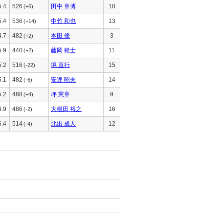
5.4
526
田中 章博
10
(+6)
5.4
536
中竹 和也
13
(+14)
4.7
482
本田 優
3
(+2)
5.9
440
藤岡 範士
11
(+2)
5.2
516
境 直行
15
(-22)
5.1
482
安達 昭夫
14
(-6)
5.2
488
坪 憲章
9
(+4)
4.9
486
大根田 裕之
16
(-2)
6.4
514
北出 成人
12
(-4)