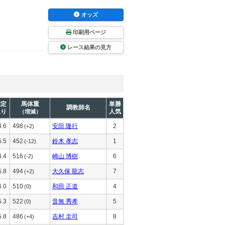
オッズ
印刷用ページ
レース結果の見方
推定
馬体重
単勝
調教師名
上り
人気
（増減）
4.6
498
安田 隆行
2
(+2)
5.5
452
鈴木 孝志
1
(-12)
4.4
516
崎山 博樹
6
(-2)
5.8
494
大久保 龍志
7
(+2)
6.0
510
和田 正道
4
(0)
5.3
522
音無 秀孝
5
(0)
5.8
486
吉村 圭司
8
(+4)