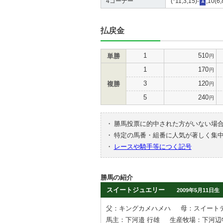
4コーナー
(*11,3,15)-
1
,10(6,
払戻金
1
510
単勝
円
1
170
円
3
120
複勝
円
5
240
円
・
勝馬投票に的中された方がいない場
・
特定の馬番・組番に人気が著しく集
・
レースや騎手等につく記号
勝馬の紹介
スイートジュエリー
2009年5月11日生
父：キングカメハメハ
母：スイート
馬主：下河邉 行雄
生産牧場：下河辺