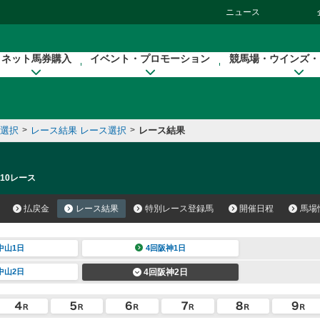
ニュース
ネット馬券購入
イベント・プロモーション
競馬場・ウインズ・
催選択
>
レース結果 レース選択
>
レース結果
 10レース
払戻金
レース結果
特別レース登録馬
開催日程
馬場
中山1日
4回阪神1日
中山2日
4回阪神2日