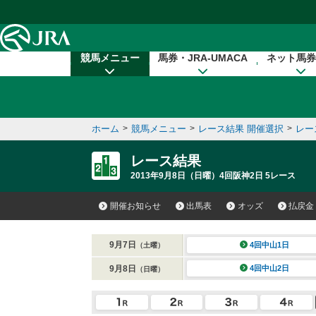
本文へ移動する
競馬メニュー
馬券・JRA-UMACA
ネット馬券
ホーム
>
競馬メニュー
>
レース結果 開催選択
>
レー
レース結果
2013年9月8日（日曜）4回阪神2日 5レース
開催お知らせ
出馬表
オッズ
払戻金
9月7日
4回中山1日
（土曜）
9月8日
4回中山2日
（日曜）