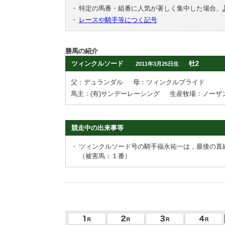
・
特定の馬番・組番に人気が著しく集中した場合、
・
レースや騎手等につく記号
勝馬の紹介
ツィンクルソード
牡2
2011年3月25日生
父：デュランダル
母：ツィンクルブライド
馬主：(有)サンデーレーシング
生産牧場：ノーザ
競走中の出来事等
・
ツィンクルソード号の騎手福永祐一は，最後の直
（被害馬：１番）