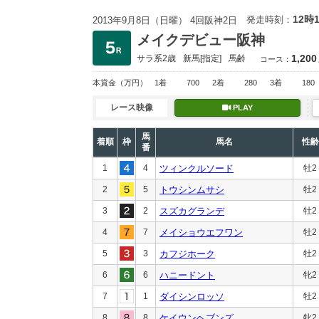
12時
発走時刻：
2013年9月8日（日曜） 4回阪神2日
メイクデビュー阪神
1,200
サラ系2歳
新馬
[指定]
馬齢
コース：
本賞金
（万円）
1着
700
2着
280
3着
180
レース映像
PLAY
馬
着順
枠
馬名
性齢
番
1
4
ツィンクルソード
牡2
2
5
トウシンムサシ
牡2
3
2
スズカグランデ
牡2
4
7
メイショウエフワン
牡2
5
3
カフジホーク
牡2
6
6
ハニードント
牝2
7
1
ダイシンロッソ
牡2
8
8
ケイウンヘブンズ
牝2