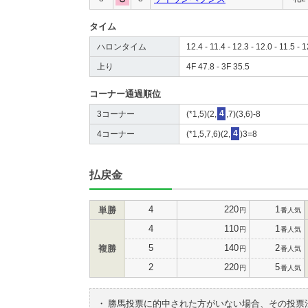
タイム
ハロンタイム
12.4 - 11.4 - 12.3 - 12.0 - 11.5 - 
上り
4F 47.8 - 3F 35.5
コーナー通過順位
3コーナー
(*1,5)(2,
4
,7)(3,6)-8
4コーナー
(*1,5,7,6)(2,
4
)3=8
払戻金
4
220
1
単勝
円
番人気
4
110
1
円
番人気
5
140
2
複勝
円
番人気
2
220
5
円
番人気
・
勝馬投票に的中された方がいない場合、その投票