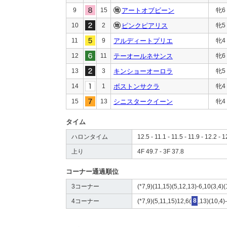
9
15
アートオブビーン
牝6
10
2
ピンクピアリス
牝5
11
9
アルディートプリエ
牝4
12
11
テーオールネサンス
牝6
13
3
キンショーオーロラ
牝5
14
1
ボストンサクラ
牝4
15
13
シニスタークイーン
牝4
タイム
ハロンタイム
12.5 - 11.1 - 11.5 - 11.9 - 12.2 - 1
上り
4F 49.7 - 3F 37.8
コーナー通過順位
3コーナー
(*7,9)(11,15)(5,12,13)-6,10(3,4)(
4コーナー
(*7,9)(5,11,15)12,6(
8
,13)(10,4)