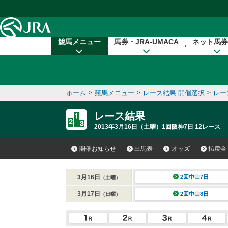
本文へ移動する
競馬メニュー
馬券・JRA-UMACA
ネット馬券
ホーム
>
競馬メニュー
>
レース結果 開催選択
>
レー
レース結果
2013年3月16日（土曜）1回阪神7日 12レース
開催お知らせ
出馬表
オッズ
払戻金
3月16日
2回中山7日
（土曜）
3月17日
2回中山8日
（日曜）