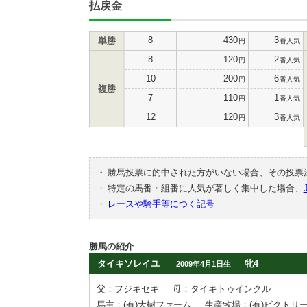
払戻金
8
430
3
単勝
円
番人気
8
120
2
円
番人気
10
200
6
円
番人気
複勝
7
110
1
円
番人気
12
120
3
円
番人気
・
勝馬投票に的中された方がいない場合、その投票
・
特定の馬番・組番に人気が著しく集中した場合、
・
レースや騎手等につく記号
勝馬の紹介
タイキソレイユ
牝4
2009年4月1日生
父：フジキセキ
母：タイキトゥインクル
馬主：(有)大樹ファーム
生産牧場：(有)ビクトリ