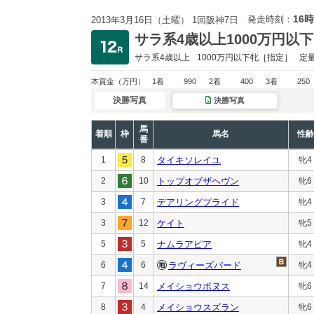
16時
発走時刻：
2013年3月16日（土曜） 1回阪神7日
サラ系4歳以上1000万円以下
サラ系4歳以上
1000万円以下
牝［指定］
定
本賞金
（万円）
1着
990
2着
400
3着
250
決勝写真
決勝写真
馬
着順
枠
馬名
性齢
番
1
8
タイキソレイユ
牝4
2
10
トップオブザヘヴン
牝6
3
7
デアリングプライド
牝4
3
12
ケイト
牝5
5
5
ナムラアピア
牝4
6
6
ラヴィーズバード
牝4
7
14
メイショウボヌス
牝6
8
4
メイショウスズラン
牝6