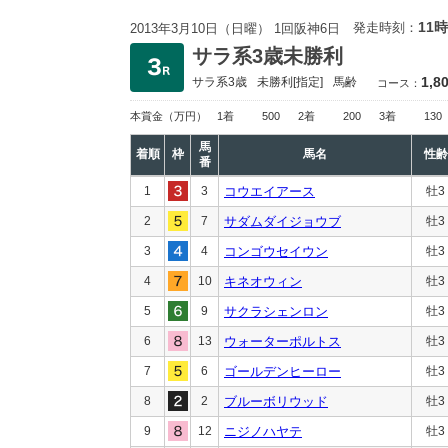
11時
発走時刻：
2013年3月10日（日曜） 1回阪神6日
サラ系3歳未勝利
1,8
サラ系3歳
未勝利
[指定]
馬齢
コース：
本賞金
（万円）
1着
500
2着
200
3着
130
馬
着順
枠
馬名
性齢
番
1
3
コウエイアース
牡3
2
7
サダムダイジョウブ
牡3
3
4
コンゴウセイウン
牡3
4
10
キネオウィン
牡3
5
9
サクラシェンロン
牡3
6
13
ウォーターポルトス
牡3
7
6
ゴールデンヒーロー
牡3
8
2
ブルーボリウッド
牡3
9
12
ニジノハヤテ
牡3