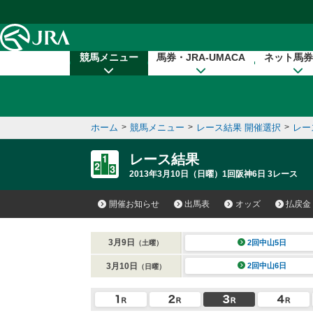
本文へ移動する
競馬メニュー
馬券・JRA-UMACA
ネット馬券
ホーム
>
競馬メニュー
>
レース結果 開催選択
>
レー
レース結果
2013年3月10日（日曜）1回阪神6日 3レース
開催お知らせ
出馬表
オッズ
払戻金
3月9日
2回中山5日
（土曜）
3月10日
2回中山6日
（日曜）