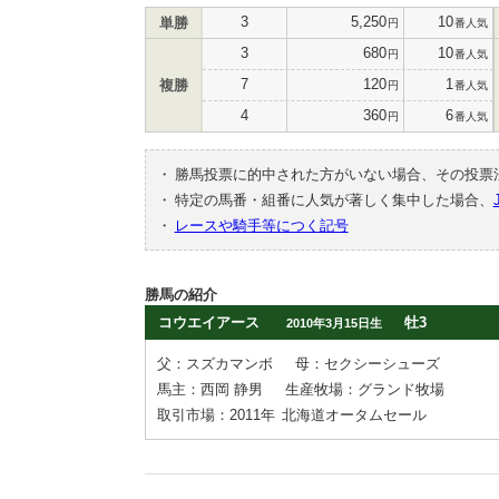
3
5,250
10
単勝
円
番人気
3
680
10
円
番人気
7
120
1
複勝
円
番人気
4
360
6
円
番人気
・
勝馬投票に的中された方がいない場合、その投票
・
特定の馬番・組番に人気が著しく集中した場合、
・
レースや騎手等につく記号
勝馬の紹介
コウエイアース
牡3
2010年3月15日生
父：スズカマンボ
母：セクシーシューズ
馬主：西岡 静男
生産牧場：グランド牧場
取引市場：2011年
北海道オータムセール