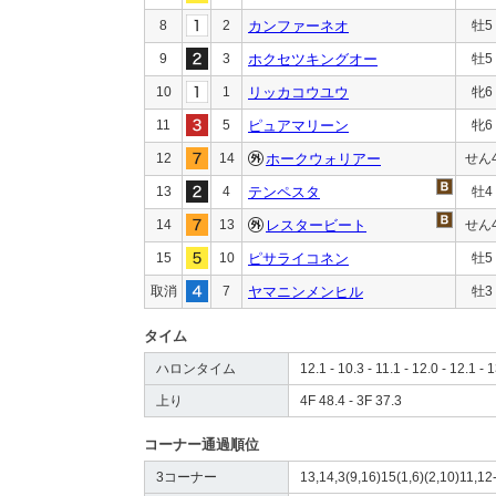
8
2
カンファーネオ
牡5
9
3
ホクセツキングオー
牡5
10
1
リッカコウユウ
牝6
11
5
ピュアマリーン
牝6
12
14
ホークウォリアー
せん
13
4
テンペスタ
牡4
14
13
レスタービート
せん
15
10
ピサライコネン
牡5
取消
7
ヤマニンメンヒル
牡3
タイム
ハロンタイム
12.1 - 10.3 - 11.1 - 12.0 - 12.1 - 
上り
4F 48.4 - 3F 37.3
コーナー通過順位
3コーナー
13,14,3(9,16)15(1,6)(2,10)11,12