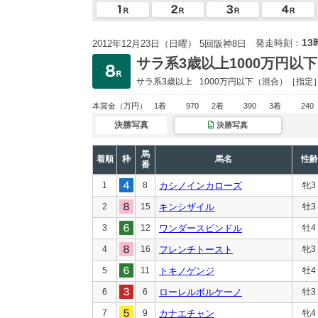
13
発走時刻：
2012年12月23日（日曜） 5回阪神8日
サラ系3歳以上1000万円以下
サラ系3歳以上
1000万円以下
（混合）［指定
本賞金
（万円）
1着
970
2着
390
3着
240
決勝写真
決勝写真
馬
着順
枠
馬名
性齢
番
1
8
カシノインカローズ
牝3
2
15
キンシザイル
牡3
3
12
ワンダースピンドル
牡4
4
16
フレンチトースト
牝3
5
11
トキノゲンジ
牡4
6
6
ローレルボルケーノ
牡3
7
9
カナエチャン
牝4