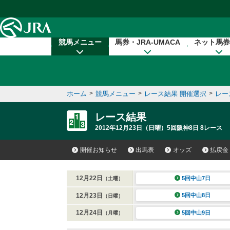
本文へ移動する
競馬メニュー
馬券・JRA-UMACA
ネット馬券
ホーム
>
競馬メニュー
>
レース結果 開催選択
>
レー
レース結果
2012年12月23日（日曜）5回阪神8日 8レース
開催お知らせ
出馬表
オッズ
払戻金
12月22日
5回中山7日
（土曜）
12月23日
5回中山8日
（日曜）
12月24日
5回中山9日
（月曜）