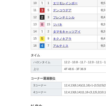
10
1
エリモレインボー
牝5
11
5
デンコウデア
牝3
12
3
フレンチミシル
牝4
13
15
ツバキ
牝3
14
2
タマモキャッツアイ
牝3
15
9
キクノキアラ
牝4
16
7
アルテミス
牝5
タイム
ハロンタイム
12.2 - 10.8 - 11.7 - 12.0 - 12.1 - 
上り
4F 48.6 - 3F 36.9
コーナー通過順位
3コーナー
12,4,13(6,14)(11,16)-1-(3,5)15(2
4コーナー
12,4,13(6,14)11,16-(3,1)5,2(10,1