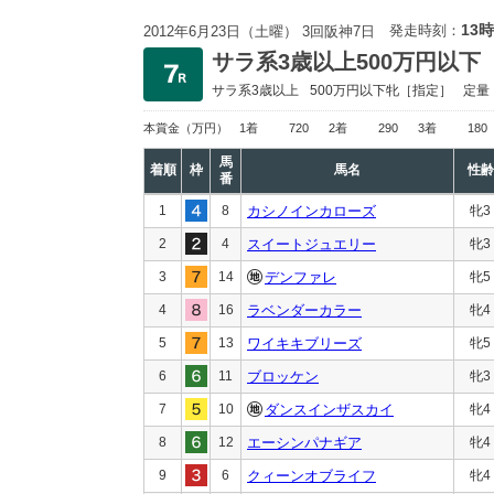
13時
発走時刻：
2012年6月23日（土曜） 3回阪神7日
サラ系3歳以上500万円以下
サラ系3歳以上
500万円以下
牝［指定］
定量
本賞金
（万円）
1着
720
2着
290
3着
180
馬
着順
枠
馬名
性齢
番
1
8
カシノインカローズ
牝3
2
4
スイートジュエリー
牝3
3
14
デンファレ
牝5
4
16
ラベンダーカラー
牝4
5
13
ワイキキブリーズ
牝5
6
11
ブロッケン
牝3
7
10
ダンスインザスカイ
牝4
8
12
エーシンパナギア
牝4
9
6
クィーンオブライフ
牝4