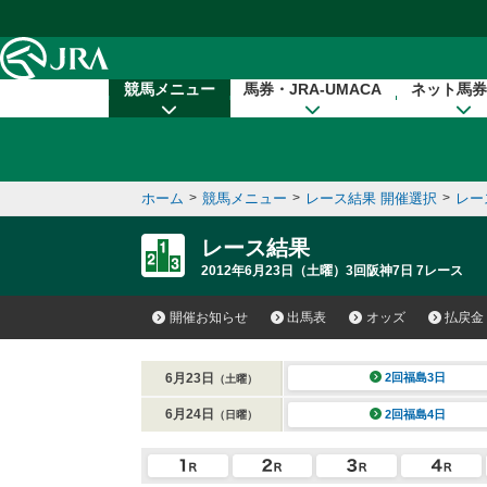
本文へ移動する
競馬メニュー
馬券・JRA-UMACA
ネット馬券
ホーム
>
競馬メニュー
>
レース結果 開催選択
>
レー
レース結果
2012年6月23日（土曜）3回阪神7日 7レース
開催お知らせ
出馬表
オッズ
払戻金
6月23日
2回福島3日
（土曜）
6月24日
2回福島4日
（日曜）