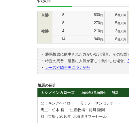
払戻金
8
830
6
単勝
円
番人気
8
270
5
円
番人気
4
210
2
複勝
円
番人気
14
340
8
円
番人気
・
勝馬投票に的中された方がいない場合、その投票
・
特定の馬番・組番に人気が著しく集中した場合、
・
レースや騎手等につく記号
勝馬の紹介
カシノインカローズ
牝3
2009年3月29日生
父：キングヘイロー
母：ノーザンセレナード
馬主：柏木 務
生産牧場：前川 隆則
取引市場：2010年
北海道サマーセール