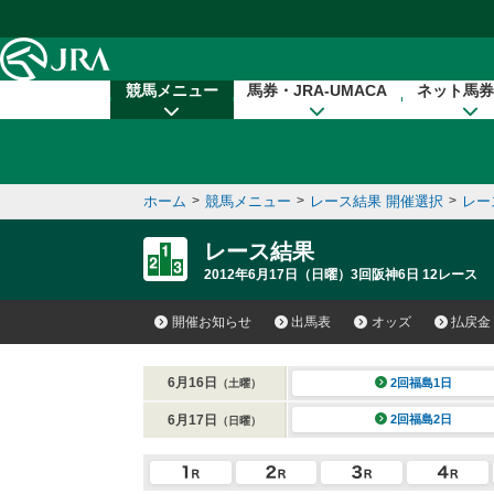
本文へ移動する
競馬メニュー
馬券・JRA-UMACA
ネット馬券
ホーム
>
競馬メニュー
>
レース結果 開催選択
>
レー
レース結果
2012年6月17日（日曜）3回阪神6日 12レース
開催お知らせ
出馬表
オッズ
払戻金
6月16日
2回福島1日
（土曜）
6月17日
2回福島2日
（日曜）