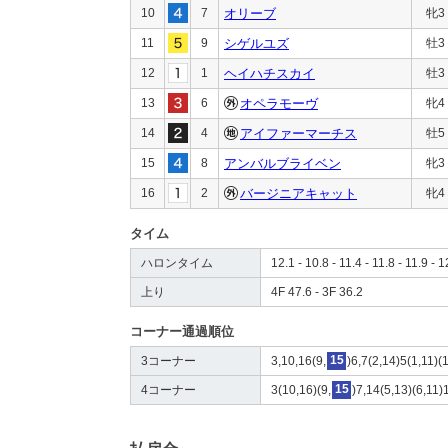
10
7
オリーブ
牝3
11
9
シゲルユズ
牡3
12
1
ヘイハチスカイ
牡3
13
6
オペラモーヴ
牝4
14
4
アイファーマーチス
牡5
15
8
アンバルブライベン
牝3
16
2
バージニアキャット
牝4
タイム
ハロンタイム
12.1 - 10.8 - 11.4 - 11.8 - 11.9 - 1
上り
4F 47.6 - 3F 36.2
コーナー通過順位
3コーナー
3,10,16(9,
15
)6,7(2,14)5(1,11)(
4コーナー
3(10,16)(9,
15
)7,14(5,13)(6,11)