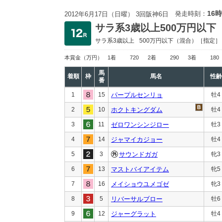
16時
発走時刻：
2012年6月17日（日曜） 3回阪神6日
サラ系3歳以上500万円以下
サラ系3歳以上
500万円以下
（混合）［指定］
本賞金
（万円）
1着
720
2着
290
3着
180
馬
着順
枠
馬名
性齢
番
1
15
パープルセンリョ
牡4
2
10
ホクトキングダム
牡4
3
11
ゼロワンシンジロー
牡3
4
14
ジャマイカジョー
牡4
5
3
サウンドガガ
牝3
6
13
マストバイアイテム
牝5
7
16
メイショウユメゴゼ
牝3
8
5
リバーサルブロー
牡6
9
12
ジャーグラット
牡4