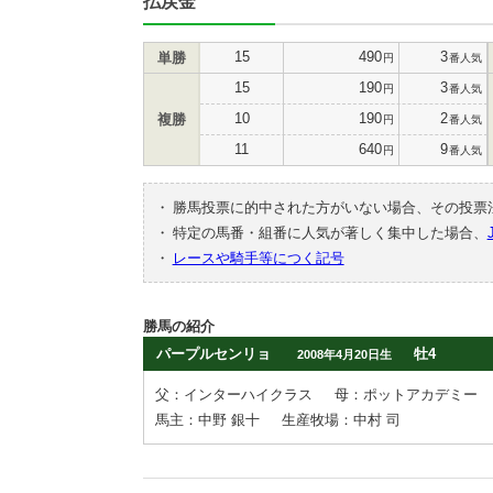
払戻金
15
490
3
単勝
円
番人気
15
190
3
円
番人気
10
190
2
複勝
円
番人気
11
640
9
円
番人気
・
勝馬投票に的中された方がいない場合、その投票
・
特定の馬番・組番に人気が著しく集中した場合、
・
レースや騎手等につく記号
勝馬の紹介
パープルセンリョ
牡4
2008年4月20日生
父：インターハイクラス
母：ポットアカデミー
馬主：中野 銀十
生産牧場：中村 司