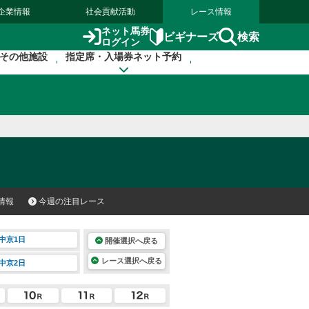
企業情報
社会貢献活動
レース情報
ネット馬券
検索
ビギナーズ
ログイン
その他施設
指定席・入場券ネット予約
情報
今週の注目レース
中京1日
開催選択へ戻る
レース選択へ戻る
中京2日