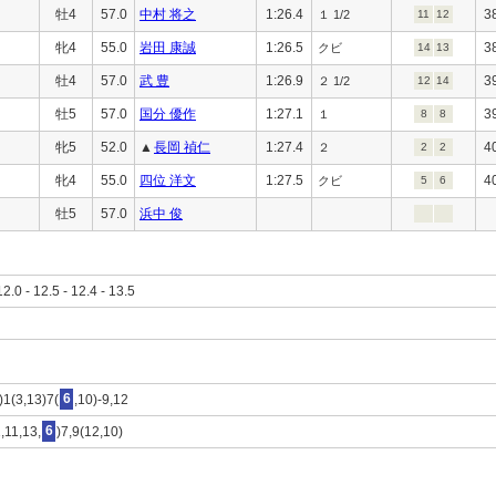
牡4
57.0
中村 将之
1:26.4
3
１ 1/2
11
12
牝4
55.0
岩田 康誠
1:26.5
3
クビ
14
13
牡4
57.0
武 豊
1:26.9
3
２ 1/2
12
14
牡5
57.0
国分 優作
1:27.1
3
１
8
8
牝5
52.0
▲
長岡 禎仁
1:27.4
4
２
2
2
牝4
55.0
四位 洋文
1:27.5
4
クビ
5
6
牡5
57.0
浜中 俊
12.0 - 12.5 - 12.4 - 13.5
)1(3,13)7(
6
,10)-9,12
,11,13,
6
)7,9(12,10)