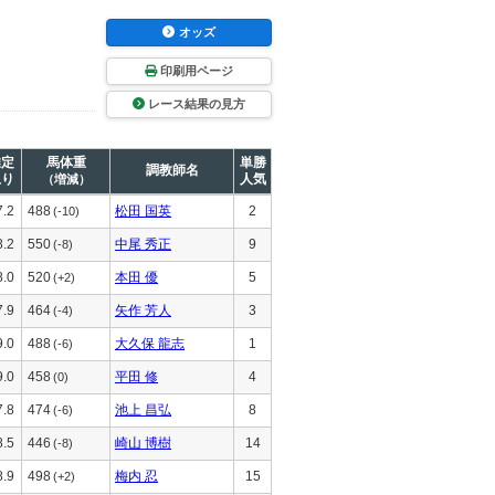
オッズ
印刷用ページ
レース結果の見方
推定
馬体重
単勝
調教師名
上り
人気
（増減）
7.2
488
松田 国英
2
(-10)
8.2
550
中尾 秀正
9
(-8)
8.0
520
本田 優
5
(+2)
7.9
464
矢作 芳人
3
(-4)
9.0
488
大久保 龍志
1
(-6)
9.0
458
平田 修
4
(0)
7.8
474
池上 昌弘
8
(-6)
8.5
446
崎山 博樹
14
(-8)
8.9
498
梅内 忍
15
(+2)