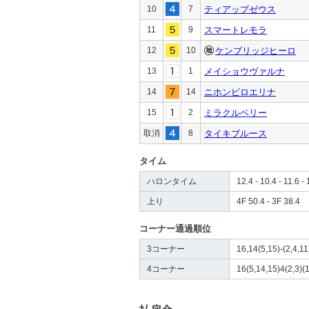
10
7
ティアップゼウス
11
9
スマートレモラ
12
10
ケンブリッジヒーロ
13
1
メイショウヴァルナ
14
14
ニホンピロエリナ
15
2
ミラクルベリー
取消
8
タイキブルース
タイム
ハロンタイム
12.4 - 10.4 - 11.6 - 
上り
4F 50.4 - 3F 38.4
コーナー通過順位
3コーナー
16,14(5,15)-(2,4,11
4コーナー
16(5,14,15)4(2,3)(1