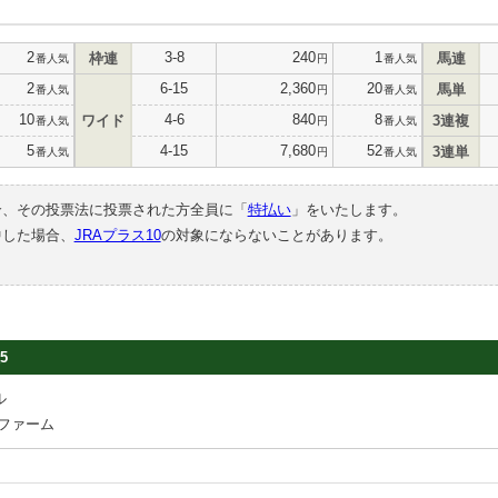
2
3-8
240
1
枠連
馬連
番人気
円
番人気
2
6-15
2,360
20
馬単
番人気
円
番人気
10
4-6
840
8
ワイド
3連複
番人気
円
番人気
5
4-15
7,680
52
3連単
番人気
円
番人気
合、その投票法に投票された方全員に「
特払い
」をいたします。
中した場合、
JRAプラス10
の対象にならないことがあります。
5
ル
ファーム