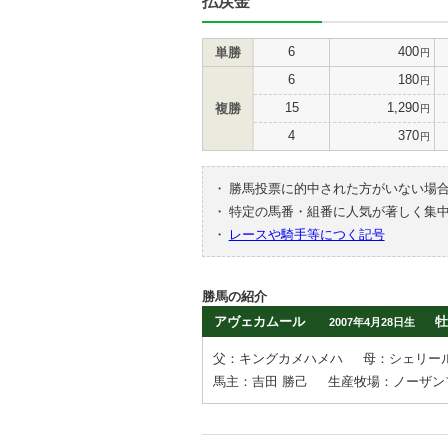
払戻金
6
400
単勝
円
6
180
円
15
1,290
複勝
円
4
370
円
・
勝馬投票に的中された方がいない場
・
特定の馬番・組番に人気が著しく集
・
レースや騎手等につく記号
勝馬の紹介
アヴェカムール
牡
2007年4月28日生
父：キングカメハメハ
母：シェリー
馬主：吉田 勝己
生産牧場：ノーザン