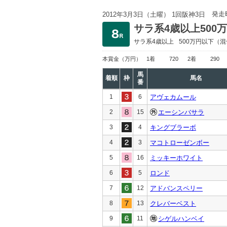
発走
2012年3月3日（土曜） 1回阪神3日
サラ系4歳以上500
サラ系4歳以上
500万円以下
（混
本賞金
（万円）
1着
720
2着
290
馬
着順
枠
馬名
番
1
6
アヴェカムール
2
15
エーシンバサラ
3
4
キングブラーボ
4
3
マコトローゼンボー
5
16
ミッキーホワイト
6
5
ロンド
7
12
アドバンスペリー
8
13
クレバーベスト
9
11
シゲルハンベイ