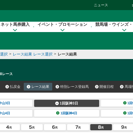
ニュース
ネット馬券購入
イベント・プロモーション
競馬場・ウインズ・
催選択
>
レース結果 レース選択
>
レース結果
 8レース
払戻金
レース結果
特別レース登録馬
開催日程
馬場
中山3日
1回阪神3日
1回
中山4日
1回阪神4日
1回