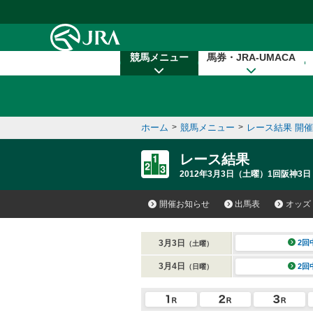
本文へ移動する
競馬メニュー
馬券・JRA-UMACA
ホーム
>
競馬メニュー
>
レース結果 開
レース結果
2012年3月3日（土曜）1回阪神3日
開催お知らせ
出馬表
オッズ
3月3日
2回
（土曜）
3月4日
2回
（日曜）