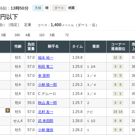
13時50分
時刻：
天候
晴
ダート
稍重
万円以下
1,400
合）［指定］
定量
（ダート・右）
コース：
メートル
3着
180
4着
110
5着
72
負担
コーナー
性齢
騎手名
タイム
着差
重量
通過順位
牡5
57.0
福永 祐一
1:24.8
3
12
8
牡4
57.0
和田 竜二
1:25.0
3
１ 1/4
3
2
牡4
57.0
幸 英明
1:25.1
3
３／４
5
5
牡4
57.0
小林 慎一郎
1:25.2
3
３／４
9
6
牡4
57.0
C.デムーロ
1:25.4
3
３／４
1
1
牝4
55.0
秋山 真一郎
1:25.7
3
２
3
2
牡5
57.0
北村 友一
1:25.8
3
クビ
15
14
せん4
57.0
武 幸四郎
1:26.0
3
１ 1/2
9
8
牡5
57.0
小林 徹弥
1:26.2
3
１
5
8