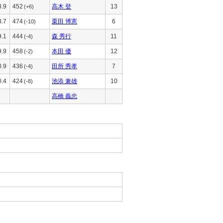
8.9
452
高木 登
13
(+6)
8.7
474
栗田 博憲
6
(-10)
9.1
444
森 秀行
11
(-4)
9.9
458
本田 優
12
(-2)
0.9
436
田所 秀孝
7
(-4)
0.4
424
池添 兼雄
10
(-8)
高橋 義忠