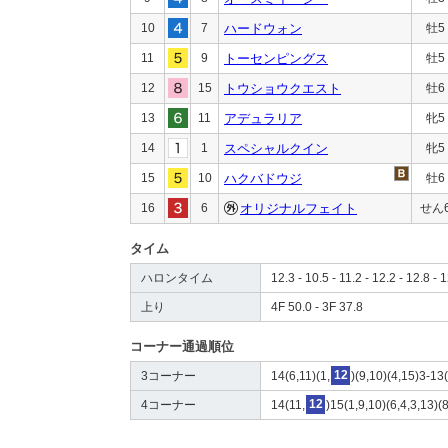
10
7
ハードウォン
牡5
11
9
トーセンピングス
牡5
12
15
トウショウクエスト
牡6
13
11
アデュラリア
牝5
14
1
スペシャルクイン
牝5
15
10
ハクバドウジ
牡6
16
6
オリジナルフェイト
せん
タイム
ハロンタイム
12.3 - 10.5 - 11.2 - 12.2 - 12.8 - 
上り
4F 50.0 - 3F 37.8
コーナー通過順位
3コーナー
14(6,11)(1,
12
)(9,10)(4,15)3-13
4コーナー
14(11,
12
)15(1,9,10)(6,4,3,13)(