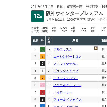
16
発走時刻：
2011年12月11日（日曜） 6回阪神4日
阪神ウインタープレミアム
サラ系3歳以上
1600万円以下
（混合）（特指
本賞金
（万円）
1着
1,770
2着
710
3着
440
付加賞
（万円）
1着
35.7
2着
10.2
3着
5.1
馬
着順
枠
馬名
性齢
番
1
12
アルゴリズム
牡3
2
14
エーシンビートロン
牡5
3
4
アドマイヤサガス
牡3
4
2
ブラッシュアップ
牡6
5
13
アイディンパワー
牡5
6
16
イチエイクリッパー
牡4
7
5
ハイローラー
牡5
8
3
フィールドシャイン
牡4
9
8
オースミイージー
牡3