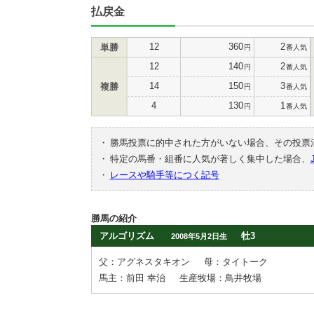
払戻金
12
360
2
単勝
円
番人気
12
140
2
円
番人気
14
150
3
複勝
円
番人気
4
130
1
円
番人気
・
勝馬投票に的中された方がいない場合、その投票
・
特定の馬番・組番に人気が著しく集中した場合、
・
レースや騎手等につく記号
勝馬の紹介
アルゴリズム
牡3
2008年5月2日生
父：アグネスタキオン
母：タイトーク
馬主：前田 幸治
生産牧場：鳥井牧場