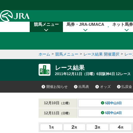
本文へ移動する
競馬メニュー
馬券・JRA-UMACA
ネット馬券
ホーム
>
競馬メニュー
>
レース結果 開催選択
>
レー
レース結果
2011年12月11日（日曜）6回阪神4日 12レース
開催お知らせ
出馬表
オッズ
払戻金
12月10日
5回中山3日
（土曜）
12月11日
5回中山4日
（日曜）