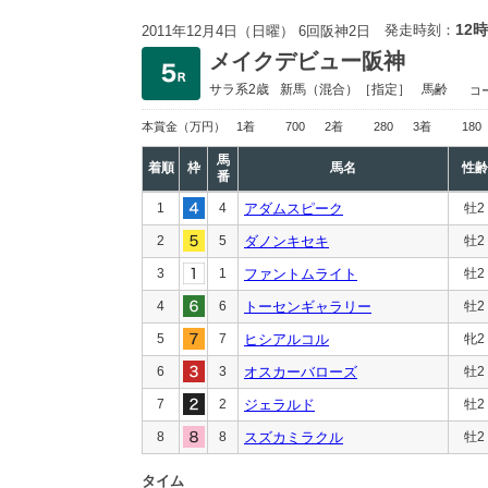
12時
発走時刻：
2011年12月4日（日曜） 6回阪神2日
メイクデビュー阪神
サラ系2歳
新馬
（混合）［指定］
馬齢
コ
本賞金
（万円）
1着
700
2着
280
3着
180
馬
着順
枠
馬名
性齢
番
1
4
アダムスピーク
牡2
2
5
ダノンキセキ
牡2
3
1
ファントムライト
牡2
4
6
トーセンギャラリー
牡2
5
7
ヒシアルコル
牝2
6
3
オスカーバローズ
牡2
7
2
ジェラルド
牡2
8
8
スズカミラクル
牡2
タイム