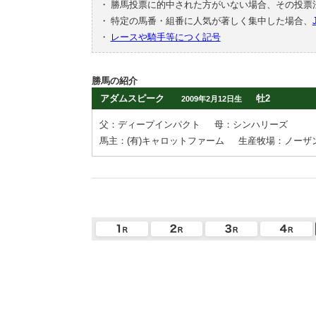
・
勝馬投票に的中された方がいない場合、その投票
・
特定の馬番・組番に人気が著しく集中した場合、
・
レースや騎手等につく記号
勝馬の紹介
アダムスピーク
牡2
2009年2月12日生
父：ディープインパクト
母：シンハリーズ
馬主：(有)キャロットファーム
生産牧場：ノーザ