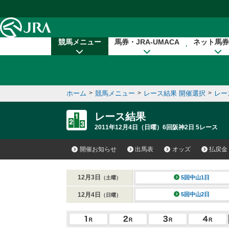
本文へ移動する
競馬メニュー
馬券・JRA-UMACA
ネット馬券
ホーム
>
競馬メニュー
>
レース結果 開催選択
>
レー
レース結果
2011年12月4日（日曜）6回阪神2日 5レース
開催お知らせ
出馬表
オッズ
払戻金
12月3日
5回中山1日
（土曜）
12月4日
5回中山2日
（日曜）