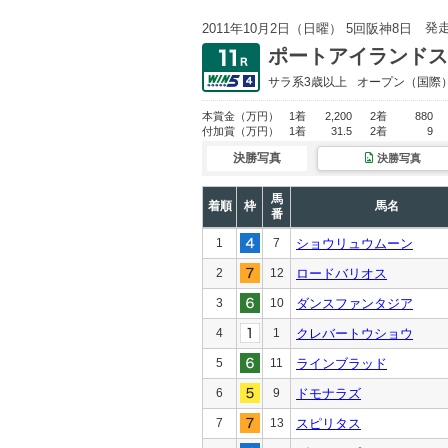
発
2011年10月2日（日曜） 5回阪神8日
ポートアイランドス
サラ系3歳以上
オープン
（国際
本賞金
（万円）
1着
2,200
2着
880
付加賞
（万円）
1着
31.5
2着
9
決勝写真
決勝写真
馬
着順
枠
馬名
番
1
7
ショウリュウムーン
2
12
ロードバリオス
3
10
ダンスファンタジア
4
1
クレバートウショウ
5
11
ラインブラッド
6
9
ドモナラズ
7
13
スピリタス