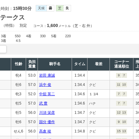
15時30分
走時刻：
天候
曇
芝
良
テークス
1,600
）（特指）
別定
（芝・右 外）
コース：
メートル
3着
550
4着
330
5着
220
3着
4.5
負担
コーナー
性齢
騎手名
タイム
着差
重量
通過順位
牝4
53.0
岩田 康誠
1:34.4
3
9
7
牡6
57.0
浜中 俊
1:34.4
3
クビ
11
10
牝3
52.0
中舘 英二
1:34.6
3
１ 1/4
7
7
牡5
57.0
武 豊
1:34.6
3
ハナ
7
7
牡5
56.0
川須 栄彦
1:34.7
3
クビ
12
13
牡6
57.0
国分 優作
1:34.7
3
クビ
9
10
せん6
56.0
高倉 稜
1:34.8
3
クビ
15
13