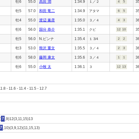
牡6
55.0
高田 潤
1:34.9
3
１／２
4
5
牡5
57.0
和田 竜二
1:34.9
3
アタマ
6
5
牡4
55.0
渡辺 薫彦
1:35.0
3
３／４
4
3
牡6
56.0
国分 恭介
1:35.1
3
クビ
12
10
牡5
56.0
N.ピンナ
1:35.4
3
１ 3/4
2
2
牡3
53.0
熊沢 重文
1:35.5
3
３／４
2
3
牡6
58.0
藤岡 康太
1:35.6
3
３／４
1
1
牡6
55.0
小牧 太
1:36.1
3
３
12
13
11.8 - 11.6 - 11.4 - 11.5 - 12.7
(
7
,9)12(3,11,15)13
7
,10)(3,9,12)(11,15,13)