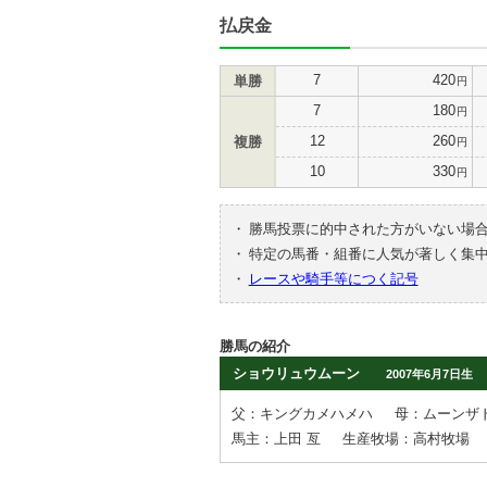
払戻金
7
420
単勝
円
7
180
円
12
260
複勝
円
10
330
円
・
勝馬投票に的中された方がいない場
・
特定の馬番・組番に人気が著しく集
・
レースや騎手等につく記号
勝馬の紹介
ショウリュウムーン
2007年6月7日生
父：キングカメハメハ
母：ムーンザ
馬主：上田 亙
生産牧場：高村牧場