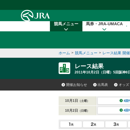
本文へ移動する
競馬メニュー
馬券・JRA-UMACA
ホーム
>
競馬メニュー
>
レース結果 開
レース結果
2011年10月2日（日曜）5回阪神8日
開催お知らせ
出馬表
オッズ
10月1日
4回
（土曜）
10月2日
4回
（日曜）