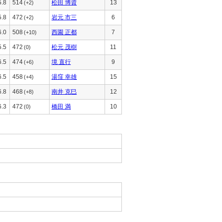
5.8
514
松田 博資
13
(+2)
5.8
472
岩元 市三
6
(+2)
6.0
508
西園 正都
7
(+10)
5.5
472
松元 茂樹
11
(0)
6.5
474
境 直行
9
(+6)
6.5
458
湯窪 幸雄
15
(+4)
6.8
468
南井 克巳
12
(+8)
6.3
472
橋田 満
10
(0)