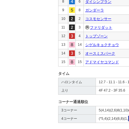
8
6
ダイシンプラン
9
8
ガンダーラ
10
2
コスモセンサー
11
3
ファリダット
12
4
トップゾーン
13
14
シゲルキョクチョウ
14
5
オースミスパーク
15
15
アドマイヤコマンド
タイム
ハロンタイム
12.7 - 11.1 - 11.6 - 
上り
4F 47.2 - 3F 35.6
コーナー通過順位
3コーナー
5(4,14)(2,6)8(1,10)
4コーナー
(*5,4)(2,14)(6,8)(1,