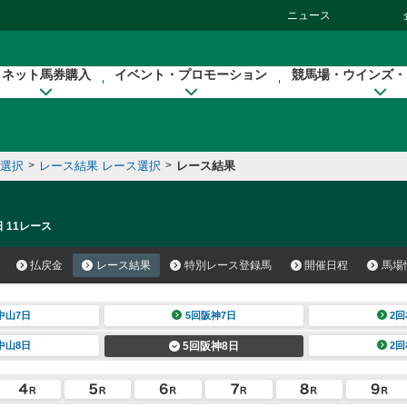
ニュース
ネット馬券購入
イベント・プロモーション
競馬場・ウインズ・
催選択
>
レース結果 レース選択
>
レース結果
 11レース
払戻金
レース結果
特別レース登録馬
開催日程
馬場
中山7日
5回阪神7日
2回
中山8日
5回阪神8日
2回