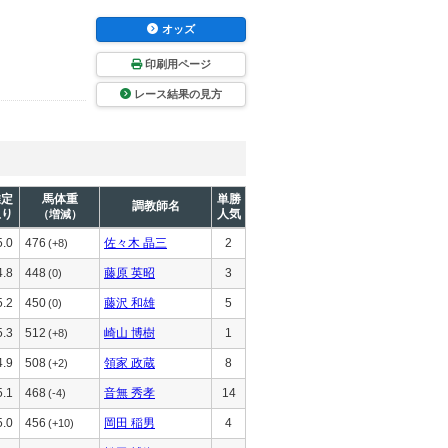
オッズ
印刷用ページ
レース結果の見方
推定
馬体重
単勝
調教師名
上り
人気
（増減）
5.0
476
佐々木 晶三
2
(+8)
4.8
448
藤原 英昭
3
(0)
5.2
450
藤沢 和雄
5
(0)
5.3
512
崎山 博樹
1
(+8)
4.9
508
領家 政蔵
8
(+2)
5.1
468
音無 秀孝
14
(-4)
5.0
456
岡田 稲男
4
(+10)