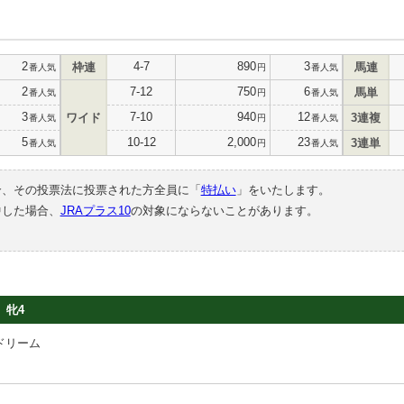
2
4-7
890
3
枠連
馬連
番人気
円
番人気
2
7-12
750
6
馬単
番人気
円
番人気
3
7-10
940
12
ワイド
3連複
番人気
円
番人気
5
10-12
2,000
23
3連単
番人気
円
番人気
合、その投票法に投票された方全員に「
特払い
」をいたします。
中した場合、
JRAプラス10
の対象にならないことがあります。
牝4
ドリーム