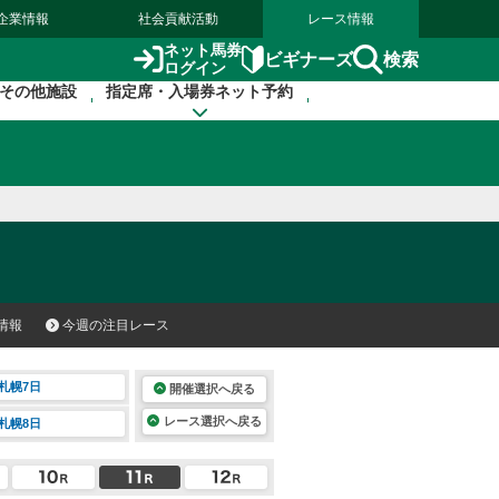
企業情報
社会貢献活動
レース情報
ネット馬券
検索
ビギナーズ
ログイン
その他施設
指定席・入場券ネット予約
情報
今週の注目レース
札幌7日
開催選択へ戻る
レース選択へ戻る
札幌8日