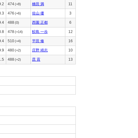
9.2
474
橋田 満
11
(+8)
8.3
476
佐山 優
3
(+6)
9.4
488
西園 正都
6
(0)
8.8
478
鮫島 一歩
12
(+14)
9.4
510
平田 修
16
(+4)
9.9
480
庄野 靖志
10
(+2)
1.5
488
昆 貢
13
(+2)