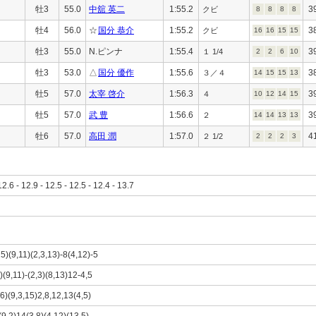
牡3
55.0
中舘 英二
1:55.2
3
クビ
8
8
8
8
牡4
56.0
☆
国分 恭介
1:55.2
3
クビ
16
16
15
15
牡3
55.0
N.ピンナ
1:55.4
3
１ 1/4
2
2
6
10
牡3
53.0
△
国分 優作
1:55.6
3
３／４
14
15
15
13
牡5
57.0
太宰 啓介
1:56.3
3
４
10
12
14
15
牡5
57.0
武 豊
1:56.6
3
２
14
14
13
13
牡6
57.0
高田 潤
1:57.0
4
２ 1/2
2
2
2
3
12.6 - 12.9 - 12.5 - 12.5 - 12.4 - 13.7
5)(9,11)(2,3,13)-8(4,12)-5
)(9,11)-(2,3)(8,13)12-4,5
,6)(9,3,15)2,8,12,13(4,5)
(9,2)14(3,8)(4,12)(13,5)