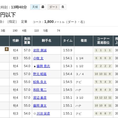
13時40分
走時刻：
天候
曇
ダート
良
万円以下
1,800
合）［指定］
定量
（ダート・右）
コース：
メートル
3着
190
4着
110
5着
74
負担
コーナー
性齢
騎手名
タイム
着差
重量
通過順位
牡4
57.0
岩田 康誠
1:53.9
3
1
1
1
1
牡3
55.0
小牧 太
1:54.1
3
１ 1/4
6
6
6
3
牡4
54.0
▲
藤懸 貴志
1:54.3
3
１ 1/2
2
2
2
2
牡5
57.0
野元 昭嘉
1:54.4
3
３／４
10
10
11
8
牡3
55.0
鮫島 良太
1:54.5
3
クビ
5
5
4
3
牡4
57.0
和田 竜二
1:54.5
3
ハナ
8
8
4
3
牡4
57.0
渡辺 薫彦
1:55.1
3
３ 1/2
13
12
12
11
牝4
55.0
藤岡 康太
1:55.1
3
ハナ
10
10
8
11
牡3
54.0
☆
川須 栄彦
1:55.1
3
クビ
6
6
8
7