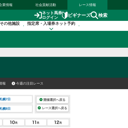
企業情報
社会貢献活動
レース情報
ネット馬券
検索
ビギナーズ
ログイン
その他施設
指定席・入場券ネット予約
情報
今週の注目レース
札幌7日
開催選択へ戻る
レース選択へ戻る
札幌8日