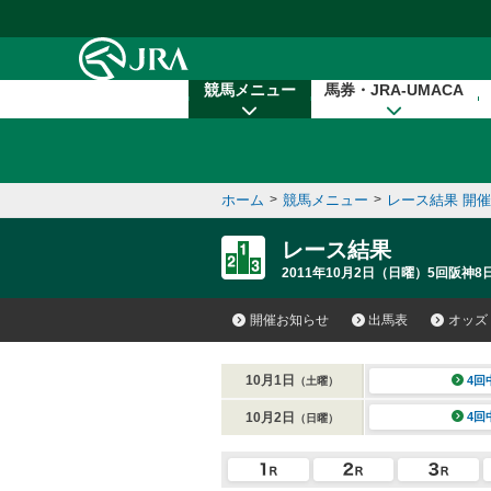
本文へ移動する
競馬メニュー
馬券・JRA-UMACA
ホーム
>
競馬メニュー
>
レース結果 開
レース結果
2011年10月2日（日曜）5回阪神8
開催お知らせ
出馬表
オッズ
10月1日
4回
（土曜）
10月2日
4回
（日曜）