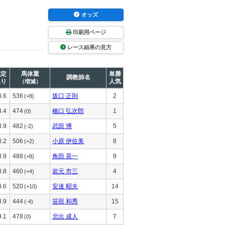
オッズ
印刷用ページ
レース結果の見方
推定
馬体重
単勝
調教師名
上り
人気
（増減）
8.6
536
坂口 正則
2
(+8)
8.4
474
橋口 弘次郎
1
(0)
8.9
482
武田 博
5
(-2)
8.2
506
小原 伊佐美
8
(+2)
8.9
488
角田 晃一
9
(+8)
8.8
460
岩元 市三
4
(+4)
8.6
520
安達 昭夫
14
(+10)
8.9
444
笹田 和秀
15
(-4)
9.1
478
北出 成人
7
(0)