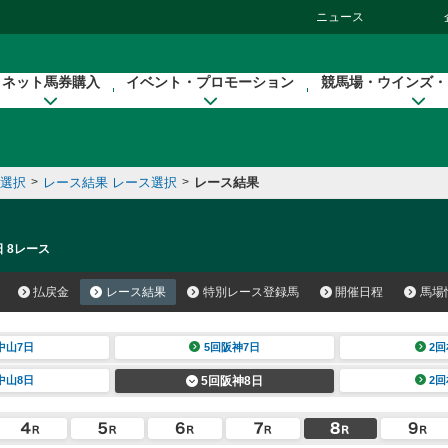
ニュース
ネット馬券購入
イベント・プロモーション
競馬場・ウインズ・
催選択
>
レース結果 レース選択
>
レース結果
日 8レース
払戻金
レース結果
特別レース登録馬
開催日程
馬場
中山7日
5回阪神7日
2回
中山8日
5回阪神8日
2回