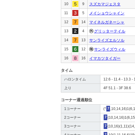
10
9
スズカマジェスタ
11
5
メイショウシャイン
12
14
マイネルガネーシャ
13
4
グリッターテイル
14
13
サンライズエルソル
15
12
サンライズウィル
16
16
イマカツタイガー
タイム
ハロンタイム
12.6 - 11.4 - 13.3 - 
上り
4F 51.1 - 3F 38.6
コーナー通過順位
1コーナー
(*
7
,10,14,16)1(6,1
2コーナー
7
(10,14,16)1(6,15
3コーナー
7
(10,16)(1,11)(14
4コーナー
7
,10(1,11,16,6)15