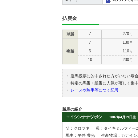
払戻金
7
270
単勝
円
7
130
円
6
110
複勝
円
10
230
円
・
勝馬投票に的中された方がいない場
・
特定の馬番・組番に人気が著しく集
・
レースや騎手等につく記号
勝馬の紹介
エイシンナナツボシ
2007年4月29日生
父：クロフネ
母：タイキミルフィー
馬主：平井 豊光
生産牧場：カナイシ