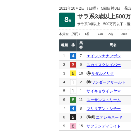
発
2011年10月2日（日曜） 5回阪神8日
サラ系3歳以上500
サラ系3歳以上
500万円以下
（混
本賞金
（万円）
1着
740
2着
300
馬
着順
枠
馬名
番
1
7
エイシンナナツボシ
2
6
スカイスクレイパー
3
10
サダルメリク
4
2
ワンダーアサールト
5
1
サイキョウイシヤマ
6
11
スーサンストリーム
7
8
ブリリアントシチー
8
3
エアレモネード
9
15
サフランディライト