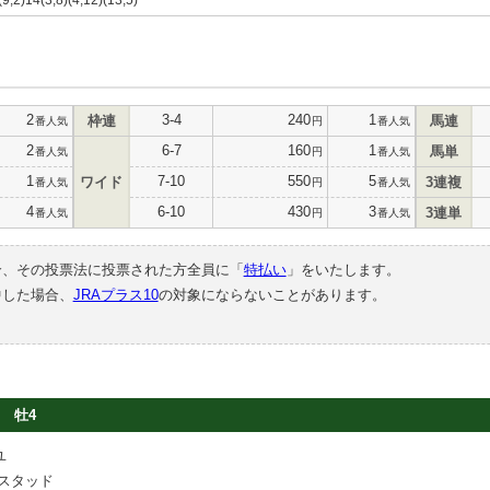
2
3-4
240
1
枠連
馬連
番人気
円
番人気
2
6-7
160
1
馬単
番人気
円
番人気
1
7-10
550
5
ワイド
3連複
番人気
円
番人気
4
6-10
430
3
3連単
番人気
円
番人気
合、その投票法に投票された方全員に「
特払い
」をいたします。
中した場合、
JRAプラス10
の対象にならないことがあります。
牡4
ユ
スタッド