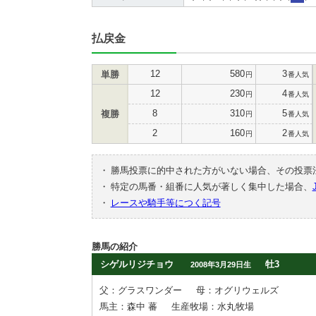
払戻金
12
580
3
単勝
円
番人気
12
230
4
円
番人気
8
310
5
複勝
円
番人気
2
160
2
円
番人気
・
勝馬投票に的中された方がいない場合、その投票
・
特定の馬番・組番に人気が著しく集中した場合、
・
レースや騎手等につく記号
勝馬の紹介
シゲルリジチョウ
牡3
2008年3月29日生
父：グラスワンダー
母：オグリウェルズ
馬主：森中 蕃
生産牧場：水丸牧場