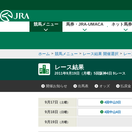
本文へ移動する
競馬メニュー
馬券・JRA-UMACA
ネット馬券
ホーム
>
競馬メニュー
>
レース結果 開催選択
>
レー
レース結果
2011年9月19日（月曜）5回阪神4日 9レース
開催お知らせ
出馬表
オッズ
払戻金
9月17日
4回中山3日
（土曜）
9月18日
4回中山4日
（日曜）
9月19日
（月曜）