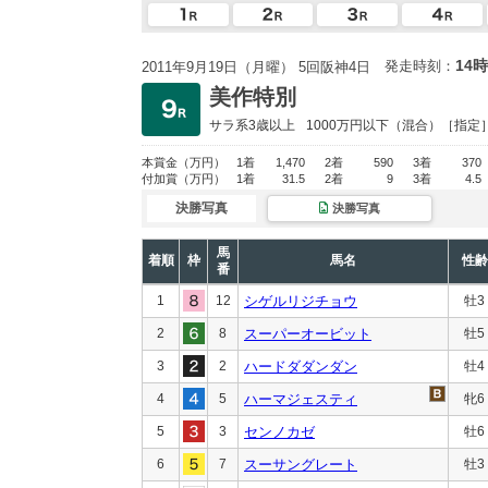
14時
発走時刻：
2011年9月19日（月曜） 5回阪神4日
美作特別
サラ系3歳以上
1000万円以下
（混合）［指定
本賞金
（万円）
1着
1,470
2着
590
3着
370
付加賞
（万円）
1着
31.5
2着
9
3着
4.5
決勝写真
決勝写真
馬
着順
枠
馬名
性齢
番
1
12
シゲルリジチョウ
牡3
2
8
スーパーオービット
牡5
3
2
ハードダダンダン
牡4
4
5
ハーマジェスティ
牝6
5
3
センノカゼ
牡6
6
7
スーサングレート
牡3