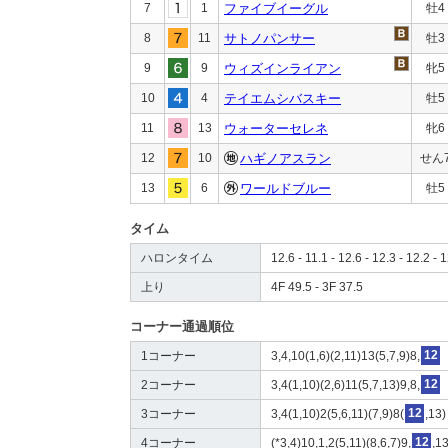
7
1
ファイブイーグル
牡4
8
11
サトノパンサー
牡3
9
9
ウィズインライアン
牝5
10
4
テイエムシバスキー
牡5
11
13
ウォーターセレネ
牝6
12
10
ハギノアスラン
せん
13
6
ワールドブルー
牡5
タイム
ハロンタイム
12.6 - 11.1 - 12.6 - 12.3 - 12.2 - 1
上り
4F 49.5 - 3F 37.5
コーナー通過順位
1コーナー
3,4,10(1,6)(2,11)13(5,7,9)8,
12
2コーナー
3,4(1,10)(2,6)11(5,7,13)9,8,
12
3コーナー
3,4(1,10)2(5,6,11)(7,9)8(
12
,13)
4コーナー
(*3,4)10,1,2(5,11)(8,6,7)9,
12
,1