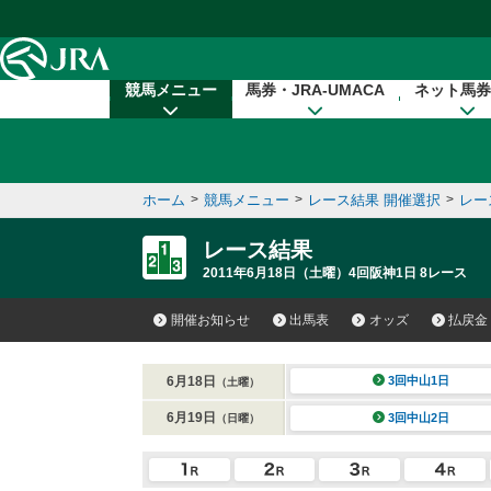
本文へ移動する
競馬メニュー
馬券・JRA-UMACA
ネット馬券
ホーム
>
競馬メニュー
>
レース結果 開催選択
>
レー
レース結果
2011年6月18日（土曜）4回阪神1日 8レース
開催お知らせ
出馬表
オッズ
払戻金
6月18日
3回中山1日
（土曜）
6月19日
3回中山2日
（日曜）