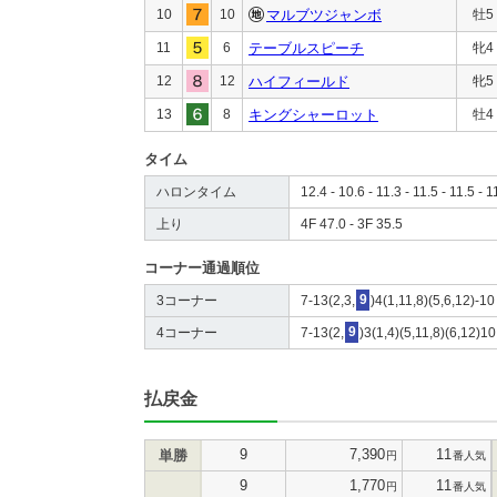
10
10
マルブツジャンボ
牡5
11
6
テーブルスピーチ
牝4
12
12
ハイフィールド
牝5
13
8
キングシャーロット
牡4
タイム
ハロンタイム
12.4 - 10.6 - 11.3 - 11.5 - 11.5 - 1
上り
4F 47.0 - 3F 35.5
コーナー通過順位
3コーナー
7-13(2,3,
9
)4(1,11,8)(5,6,12)-10
4コーナー
7-13(2,
9
)3(1,4)(5,11,8)(6,12)10
払戻金
9
7,390
11
単勝
円
番人気
9
1,770
11
円
番人気