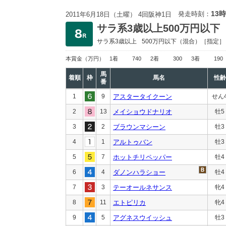
13時
発走時刻：
2011年6月18日（土曜） 4回阪神1日
サラ系3歳以上500万円以下
サラ系3歳以上
500万円以下
（混合）［指定］
本賞金
（万円）
1着
740
2着
300
3着
190
馬
着順
枠
馬名
性齢
番
1
9
アスタータイクーン
せん
2
13
メイショウドナリオ
牡5
3
2
ブラウンマシーン
牡3
4
1
アルトゥバン
牡3
5
7
ホットチリペッパー
牡4
6
4
ダノンハラショー
牡4
7
3
テーオールネサンス
牝4
8
11
エトピリカ
牝4
9
5
アグネスウイッシュ
牡3