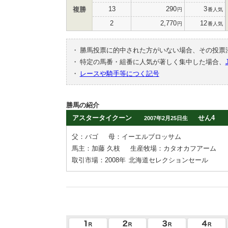
13
290
3
複勝
円
番人気
2
2,770
12
円
番人気
・
勝馬投票に的中された方がいない場合、その投票
・
特定の馬番・組番に人気が著しく集中した場合、
・
レースや騎手等につく記号
勝馬の紹介
アスタータイクーン
せん4
2007年2月25日生
父：バゴ
母：イーエルブロッサム
馬主：加藤 久枝
生産牧場：カタオカフアーム
取引市場：2008年
北海道セレクションセール