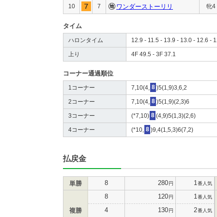
10
7
ワンダーストーリリ
牝4
タイム
ハロンタイム
12.9 - 11.5 - 13.9 - 13.0 - 12.6 - 1
上り
4F 49.5 - 3F 37.1
コーナー通過順位
1コーナー
7,10(4,
8
)5(1,9)3,6,2
2コーナー
7,10(4,
8
)5(1,9)(2,3)6
3コーナー
(*7,10)
8
(4,9)5(1,3)(2,6)
4コーナー
(*10,
8
)9,4(1,5,3)6(7,2)
払戻金
8
280
1
単勝
円
番人気
8
120
1
円
番人気
4
130
2
複勝
円
番人気