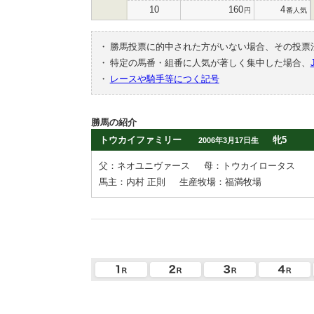
10
160
4
円
番人気
・
勝馬投票に的中された方がいない場合、その投票
・
特定の馬番・組番に人気が著しく集中した場合、
・
レースや騎手等につく記号
勝馬の紹介
トウカイファミリー
牝5
2006年3月17日生
父：ネオユニヴァース
母：トウカイロータス
馬主：内村 正則
生産牧場：福満牧場