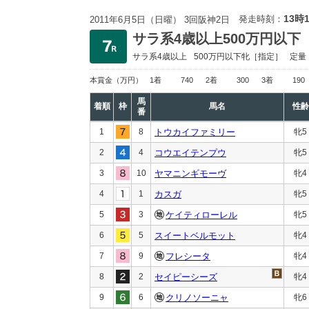
13時
発走時刻：
2011年6月5日（日曜） 3回阪神2日
サラ系4歳以上500万円以下
サラ系4歳以上
500万円以下
牝［指定］
定量
本賞金
（万円）
1着
740
2着
300
3着
190
馬
着順
枠
馬名
性齢
番
1
8
トウカイファミリー
牝5
2
4
コウエイテンプウ
牝5
3
10
ヤマニンギモーヴ
牝4
4
1
カスガ
牝5
5
3
ケイティローレル
牝5
6
5
スイートベルモット
牝4
7
9
フレシータ
牝4
8
2
セイピーシーズ
牝4
9
6
クリノソーニャ
牝6