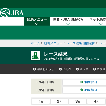
本文へ移動する
競馬メニュー
馬券・JRA-UMACA
ネット馬券
ホーム
>
競馬メニュー
>
レース結果 開催選択
>
レー
レース結果
2011年6月5日（日曜）3回阪神2日 7レース
開催お知らせ
出馬表
オッズ
払戻金
6月4日
3回東京5日
（土曜）
6月5日
3回東京6日
（日曜）