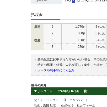
4コーナー
3,6(1,
2
)5,8,10,9(7,17,18)(13,15
払戻金
2
1,770
6
単勝
円
番人気
2
360
6
円
番人気
8
150
2
複勝
円
番人気
6
270
4
円
番人気
・
勝馬投票に的中された方がいない場合、その投票
・
特定の馬番・組番に人気が著しく集中した場合、
・
レースや騎手等につく記号
勝馬の紹介
エリンコート
牝3
2008年3月10日生
父：デュランダル
母：エリンバード
馬主：吉田 照哉
生産牧場：社台ファーム