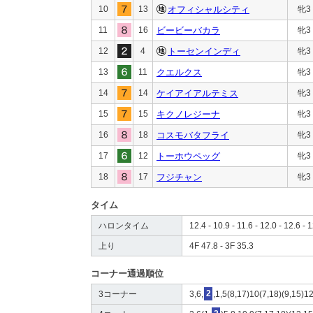
10
13
オフィシャルシティ
牝3
11
16
ビービーバカラ
牝3
12
4
トーセンインディ
牝3
13
11
クエルクス
牝3
14
14
ケイアイアルテミス
牝3
15
15
キクノレジーナ
牝3
16
18
コスモバタフライ
牝3
17
12
トーホウペッグ
牝3
18
17
フジチャン
牝3
タイム
ハロンタイム
12.4 - 10.9 - 11.6 - 12.0 - 12.6 - 1
上り
4F 47.8 - 3F 35.3
コーナー通過順位
3コーナー
3,6,
2
,1,5(8,17)10(7,18)(9,15)1