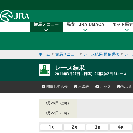
本文へ移動する
競馬メニュー
馬券・JRA-UMACA
ネット馬券
ホーム
>
競馬メニュー
>
レース結果 開催選択
>
レー
レース結果
2011年3月27日（日曜）2回阪神2日 6レース
開催お知らせ
出馬表
オッズ
払戻金
3月26日
（土曜）
3月27日
（日曜）