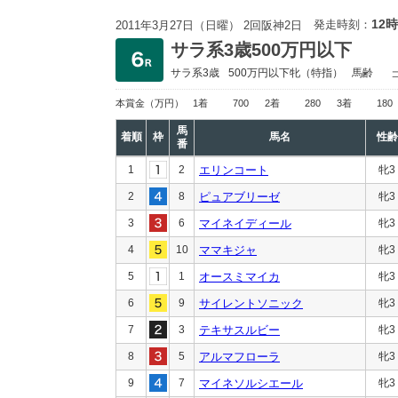
12時
発走時刻：
2011年3月27日（日曜） 2回阪神2日
サラ系3歳500万円以下
サラ系3歳
500万円以下
牝（特指）
馬齢
本賞金
（万円）
1着
700
2着
280
3着
180
馬
着順
枠
馬名
性齢
番
1
2
エリンコート
牝3
2
8
ピュアブリーゼ
牝3
3
6
マイネイディール
牝3
4
10
ママキジャ
牝3
5
1
オースミマイカ
牝3
6
9
サイレントソニック
牝3
7
3
テキサスルビー
牝3
8
5
アルマフローラ
牝3
9
7
マイネソルシエール
牝3