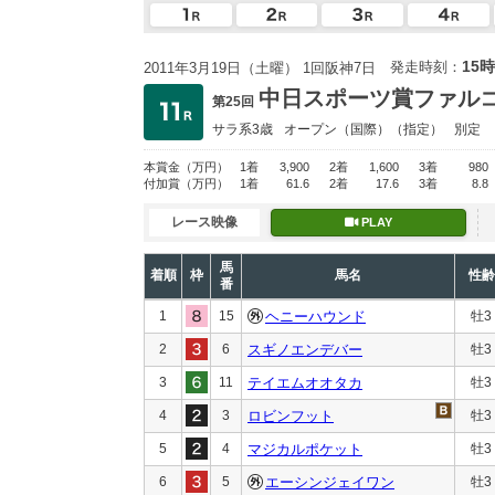
15時
発走時刻：
2011年3月19日（土曜） 1回阪神7日
中日スポーツ賞ファル
第25回
サラ系3歳
オープン
（国際）（指定）
別定
本賞金
（万円）
1着
3,900
2着
1,600
3着
980
付加賞
（万円）
1着
61.6
2着
17.6
3着
8.8
レース映像
PLAY
馬
着順
枠
馬名
性齢
番
1
15
ヘニーハウンド
牡3
2
6
スギノエンデバー
牡3
3
11
テイエムオオタカ
牡3
4
3
ロビンフット
牡3
5
4
マジカルポケット
牡3
6
5
エーシンジェイワン
牡3