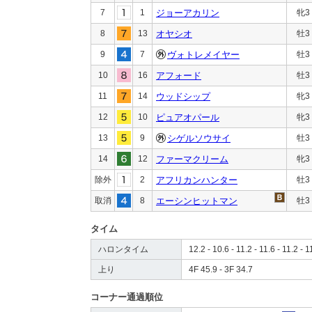
7
1
ジョーアカリン
牝3
8
13
オヤシオ
牡3
9
7
ヴォトレメイヤー
牡3
10
16
アフォード
牡3
11
14
ウッドシップ
牝3
12
10
ピュアオパール
牝3
13
9
シゲルソウサイ
牡3
14
12
ファーマクリーム
牝3
除外
2
アフリカンハンター
牡3
取消
8
エーシンヒットマン
牡3
タイム
ハロンタイム
12.2 - 10.6 - 11.2 - 11.6 - 11.2 - 1
上り
4F 45.9 - 3F 34.7
コーナー通過順位