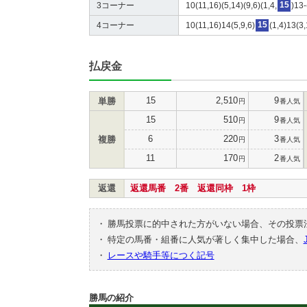
3コーナー
10(11,16)(5,14)(9,6)(1,4,
15
)13-
4コーナー
10(11,16)14(5,9,6)
15
(1,4)13(3
払戻金
15
2,510
9
単勝
円
番人気
15
510
9
円
番人気
6
220
3
複勝
円
番人気
11
170
2
円
番人気
返還
返還馬番 2番 返還同枠 1枠
・
勝馬投票に的中された方がいない場合、その投票
・
特定の馬番・組番に人気が著しく集中した場合、
・
レースや騎手等につく記号
勝馬の紹介