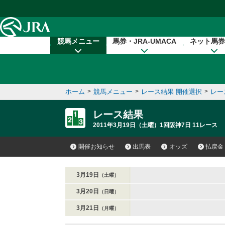
本文へ移動する
競馬メニュー
馬券・JRA-UMACA
ネット馬券
ホーム
>
競馬メニュー
>
レース結果 開催選択
>
レー
レース結果
2011年3月19日（土曜）1回阪神7日 11レース
開催お知らせ
出馬表
オッズ
払戻金
3月19日
（土曜）
3月20日
（日曜）
3月21日
（月曜）