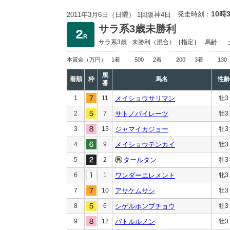
10時
発走時刻：
2011年3月6日（日曜） 1回阪神4日
サラ系3歳未勝利
サラ系3歳
未勝利
（混合）［指定］
馬齢
本賞金
（万円）
1着
500
2着
200
3着
130
馬
着順
枠
馬名
性齢
番
1
11
メイショウサリマン
牡3
2
7
サトノパイレーツ
牡3
3
13
ジャマイカジョー
牡3
4
9
メイショウテンカイ
牡3
5
2
タールタン
牡3
6
1
ワンダーエレメント
牝3
7
10
アサケムサシ
牡3
8
6
シゲルホンブチョウ
牡3
9
12
バトルルノン
牡3