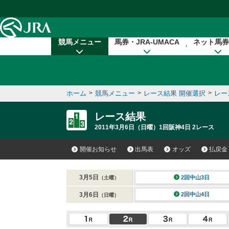
本文へ移動する
競馬メニュー
馬券・JRA-UMACA
ネット馬券
ホーム
>
競馬メニュー
>
レース結果 開催選択
>
レー
レース結果
2011年3月6日（日曜）1回阪神4日 2レース
開催お知らせ
出馬表
オッズ
払戻金
3月5日
2回中山3日
（土曜）
3月6日
2回中山4日
（日曜）