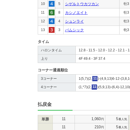
10
5
シゲルトウカツカン
牡3
11
8
カシノエイト
牡3
12
4
シュンライ
牡3
13
3
バムシック
牝3
タイム
ハロンタイム
12.8 - 11.5 - 12.0 - 12.2 - 12.1 - 
上り
4F 49.4 - 3F 37.4
コーナー通過順位
3コーナー
1(5,7)(2,
11
)-(4,9,13)6-12-(3,8,1
4コーナー
(1,*7)(2,
11
)(5,9,13)-(6,4)-12,10
払戻金
11
1,060
5
単勝
円
番人気
11
210
5
円
番人気