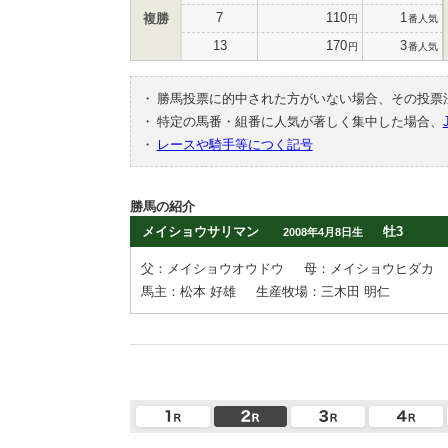
7
110
1
複勝
円
番人気
13
170
3
円
番人気
・
勝馬投票に的中された方がいない場合、その投票
・
特定の馬番・組番に人気が著しく集中した場合、
・
レースや騎手等につく記号
勝馬の紹介
メイショウサリマン
牡3
2008年4月8日生
父：メイショウオウドウ
母：メイショウヒダカ
馬主：松本 好雄
生産牧場：三木田 明仁