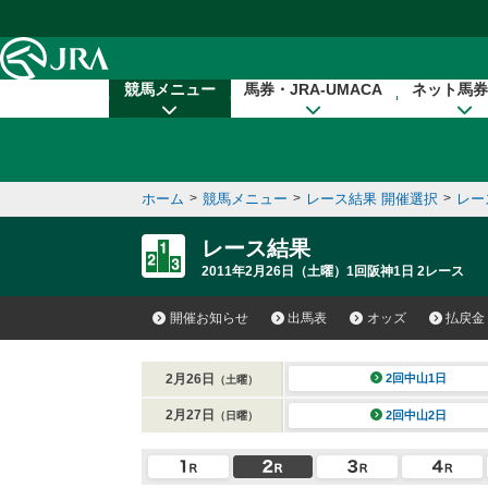
本文へ移動する
競馬メニュー
馬券・JRA-UMACA
ネット馬券
ホーム
>
競馬メニュー
>
レース結果 開催選択
>
レー
レース結果
2011年2月26日（土曜）1回阪神1日 2レース
開催お知らせ
出馬表
オッズ
払戻金
2月26日
2回中山1日
（土曜）
2月27日
2回中山2日
（日曜）