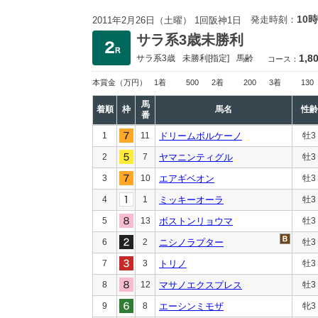
10時
発走時刻：
2011年2月26日（土曜） 1回阪神1日
サラ系3歳未勝利
1,8
サラ系3歳
未勝利
[指定]
馬齢
コース：
本賞金
（万円）
1着
500
2着
200
3着
130
馬
着順
枠
馬名
性齢
番
1
11
ドリームボルケーノ
牡3
2
7
ヤマニンティグル
牡3
3
10
エアギベオン
牡3
4
1
ミッキーオーラ
牡3
5
13
ボストンリョウマ
牡3
6
2
ニシノラプター
牡3
7
3
トリノ
牡3
8
12
マサノエクスプレス
牡3
9
8
エーシンミモザ
牝3