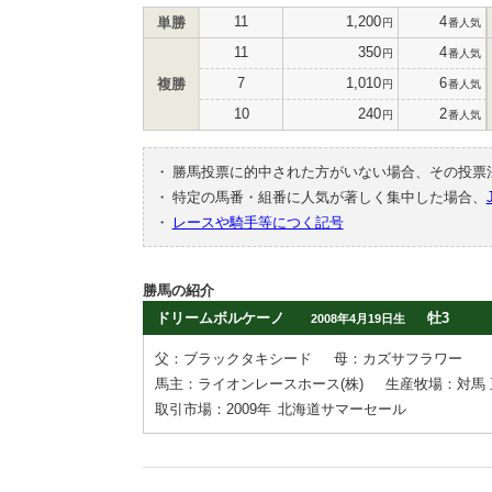
11
1,200
4
単勝
円
番人気
11
350
4
円
番人気
7
1,010
6
複勝
円
番人気
10
240
2
円
番人気
・
勝馬投票に的中された方がいない場合、その投票
・
特定の馬番・組番に人気が著しく集中した場合、
・
レースや騎手等につく記号
勝馬の紹介
ドリームボルケーノ
牡3
2008年4月19日生
父：ブラックタキシード
母：カズサフラワー
馬主：ライオンレースホース(株)
生産牧場：対馬 
取引市場：2009年
北海道サマーセール