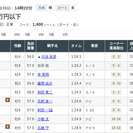
14時20分
走時刻：
天候
晴
ダート
良
0万円以下
1,400
定]
定量
（ダート・右）
コース：
メートル
3着
260
4着
160
5着
105
負担
コーナー
性齢
騎手名
タイム
着差
重量
通過順位
牡4
54.0
▲
川須 栄彦
1:24.1
3
2
2
牡4
57.0
吉田 稔
1:24.2
3
１／２
5
4
牡4
57.0
幸 英明
1:24.3
3
３／４
9
8
牝3
54.0
藤岡 佑介
1:24.4
3
クビ
9
10
牡3
56.0
和田 竜二
1:24.5
3
３／４
1
1
牡5
57.0
北村 友一
1:24.6
3
クビ
6
6
牡4
57.0
村田 一誠
1:24.8
3
１ 1/2
3
4
牡6
57.0
小牧 太
1:24.9
3
クビ
16
14
牡6
57.0
石橋 守
1:24.9
3
アタマ
13
12