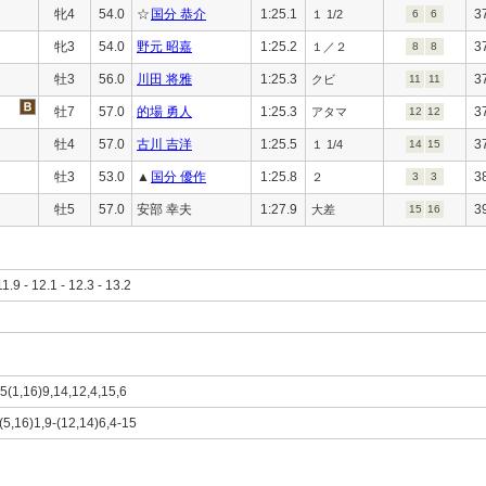
牝4
54.0
☆
国分 恭介
1:25.1
3
１ 1/2
6
6
牝3
54.0
野元 昭嘉
1:25.2
3
１／２
8
8
牡3
56.0
川田 将雅
1:25.3
3
クビ
11
11
牡7
57.0
的場 勇人
1:25.3
3
アタマ
12
12
牡4
57.0
古川 吉洋
1:25.5
3
１ 1/4
14
15
牡3
53.0
▲
国分 優作
1:25.8
3
２
3
3
牡5
57.0
安部 幸夫
1:27.9
3
大差
15
16
11.9 - 12.1 - 12.3 - 13.2
)5(1,16)9,14,12,4,15,6
)(5,16)1,9-(12,14)6,4-15