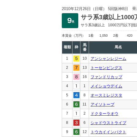
発
2010年12月26日（日曜） 5回阪神8日
サラ系3歳以上100
サラ系3歳以上
1000万円以下
[指
本賞金
（万円）
1着
1,050
2着
420
馬
着順
枠
馬名
番
1
10
アンシャンレジーム
2
13
トーセンピングス
3
16
ファンドリカップ
4
1
メイショウデイム
5
8
オースミレジスタ
6
11
アイソトープ
7
2
ドクターラオウ
8
6
シャドウストライプ
9
12
トウカイインパクト