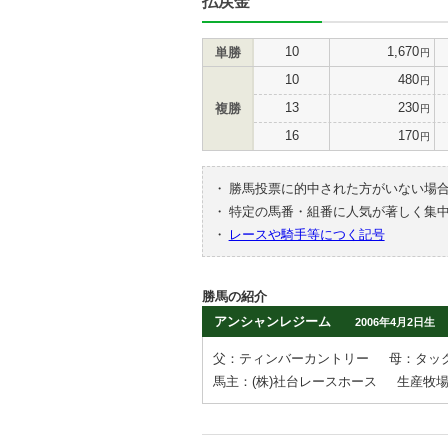
払戻金
10
1,670
単勝
円
10
480
円
13
230
複勝
円
16
170
円
・
勝馬投票に的中された方がいない場
・
特定の馬番・組番に人気が著しく集
・
レースや騎手等につく記号
勝馬の紹介
アンシャンレジーム
2006年4月2日生
父：ティンバーカントリー
母：タッ
馬主：(株)社台レースホース
生産牧