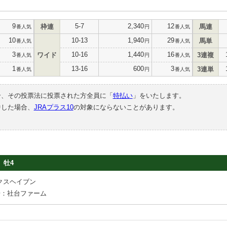
9
5-7
2,340
12
枠連
馬連
番人気
円
番人気
10
10-13
1,940
29
馬単
番人気
円
番人気
3
10-16
1,440
16
ワイド
3連複
番人気
円
番人気
1
13-16
600
3
3連単
番人気
円
番人気
合、その投票法に投票された方全員に「
特払い
」をいたします。
中した場合、
JRAプラス10
の対象にならないことがあります。
牡4
クスヘイブン
場：社台ファーム