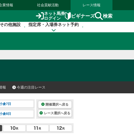
企業情報
社会貢献活動
レース情報
ネット馬券
検索
ビギナーズ
ログイン
その他施設
指定席・入場券ネット予約
情報
今週の注目レース
小倉7日
開催選択へ戻る
レース選択へ戻る
小倉8日