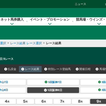
ニュース
ネット馬券購入
イベント・プロモーション
競馬場・ウインズ・
催選択
>
レース結果 レース選択
>
レース結果
日 9レース
払戻金
レース結果
特別レース登録馬
開催日程
馬場
中山7日
5回阪神7日
3回
中山8日
5回阪神8日
3回