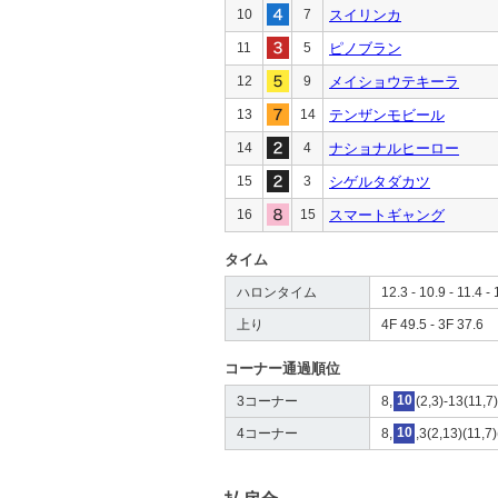
10
7
スイリンカ
11
5
ピノブラン
12
9
メイショウテキーラ
13
14
テンザンモビール
14
4
ナショナルヒーロー
15
3
シゲルタダカツ
16
15
スマートギャング
タイム
ハロンタイム
12.3 - 10.9 - 11.4 - 
上り
4F 49.5 - 3F 37.6
コーナー通過順位
3コーナー
8,
10
(2,3)-13(11,7
4コーナー
8,
10
,3(2,13)(11,7