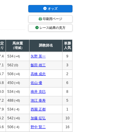
オッズ
印刷用ページ
レース結果の見方
推定
馬体重
単勝
調教師名
上り
人気
（増減）
7.4
534
矢野 英一
9
(+4)
7.1
562
飯田 雄三
3
(0)
6.7
508
高橋 成忠
2
(+4)
6.8
450
佐山 優
6
(+4)
8.0
534
南井 克巳
8
(+8)
7.2
488
池江 泰寿
5
(+8)
7.9
534
西園 正都
1
(-4)
6.2
542
加藤 征弘
10
(+6)
6.6
506
野中 賢二
16
(-4)