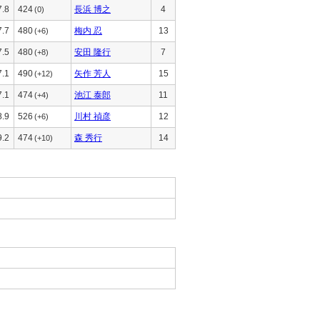
7.8
424
長浜 博之
4
(0)
7.7
480
梅内 忍
13
(+6)
7.5
480
安田 隆行
7
(+8)
7.1
490
矢作 芳人
15
(+12)
7.1
474
池江 泰郎
11
(+4)
8.9
526
川村 禎彦
12
(+6)
9.2
474
森 秀行
14
(+10)