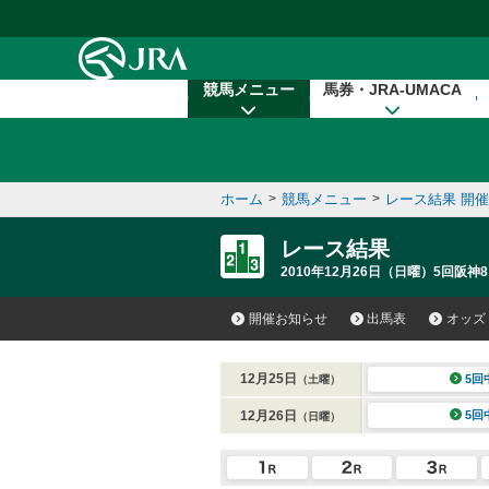
本文へ移動する
競馬メニュー
馬券・JRA-UMACA
ホーム
>
競馬メニュー
>
レース結果 開
レース結果
2010年12月26日（日曜）5回阪神8
開催お知らせ
出馬表
オッズ
12月25日
5回
（土曜）
12月26日
5回
（日曜）