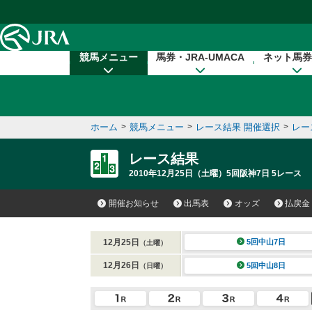
本文へ移動する
競馬メニュー
馬券・JRA-UMACA
ネット馬券
ホーム
>
競馬メニュー
>
レース結果 開催選択
>
レー
レース結果
2010年12月25日（土曜）5回阪神7日 5レース
開催お知らせ
出馬表
オッズ
払戻金
12月25日
5回中山7日
（土曜）
12月26日
5回中山8日
（日曜）