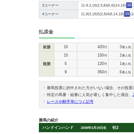
3コーナー
11-9,3,16(2,5,8)(6,4)(14,18)
15
,
4コーナー
11,9(3,16)5(2,8)4(6,14,18)
15
(1
払戻金
15
420
3
単勝
円
番人気
15
150
2
円
番人気
5
120
1
複勝
円
番人気
9
350
6
円
番人気
・
勝馬投票に的中された方がいない場合、その投票
・
特定の馬番・組番に人気が著しく集中した場合、
・
レースや騎手等につく記号
勝馬の紹介
ハンドインハンド
牡2
2008年3月19日生