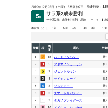
12
発走時刻：
2010年12月25日（土曜） 5回阪神7日
サラ系2歳未勝利
1,8
サラ系2歳
未勝利
[指定]
馬齢
コース：
本賞金
（万円）
1着
500
2着
200
3着
130
馬
着順
枠
馬名
性齢
番
1
15
ハンドインハンド
牡2
2
5
アドマイヤカーリン
牡2
3
9
ジェントルマン
牡2
4
3
サイモンロード
牡2
5
8
ソルデマーヨ
牡2
6
6
スマートリバティー
牡2
7
2
タガノグレイグース
牝2
8
16
メイショウヤマカゼ
牡2