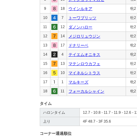
9
18
ウインルキア
牝2
10
7
トーワブリッツ
牡2
11
12
ダノンハロー
牡2
12
14
メジロリュウジン
牡2
13
17
ドナリーベ
牝2
14
4
テイエムオニキス
牝2
15
13
マテンロウカフェ
牡2
16
10
マイネルシトラス
牡2
17
1
マルキーズ
牝2
18
11
フォーカルシャイン
牝2
タイム
ハロンタイム
12.7 - 10.8 - 11.7 - 11.9 - 12.6 - 1
上り
4F 48.7 - 3F 35.6
コーナー通過順位