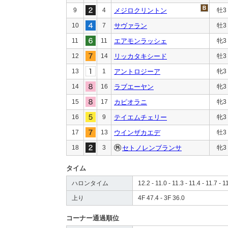
9
4
メジロクリントン
牡3
10
7
サヴァラン
牡3
11
11
エアモンラッシェ
牝3
12
14
リッカタキシード
牡3
13
1
アントロジーア
牝3
14
16
ラブエーヤン
牝3
15
17
カピオラニ
牝3
16
9
テイエムチェリー
牝3
17
13
ウインザカエデ
牡3
18
3
セトノレンブランサ
牝3
タイム
ハロンタイム
12.2 - 11.0 - 11.3 - 11.4 - 11.7 - 1
上り
4F 47.4 - 3F 36.0
コーナー通過順位