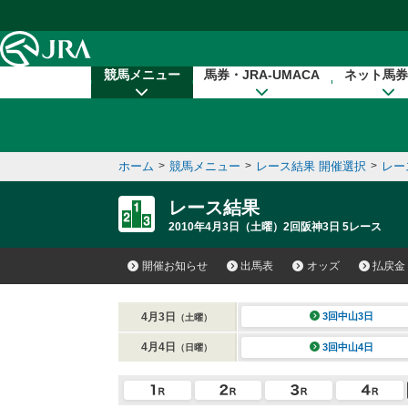
本文へ移動する
競馬メニュー
馬券・JRA-UMACA
ネット馬券
ホーム
>
競馬メニュー
>
レース結果 開催選択
>
レー
レース結果
2010年4月3日（土曜）2回阪神3日 5レース
開催お知らせ
出馬表
オッズ
払戻金
4月3日
3回中山3日
（土曜）
4月4日
3回中山4日
（日曜）