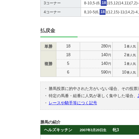
3コーナー
8-10,5-(6,
18
)15,12(14,11)(7,2)
4コーナー
8,10-5(6,
18
)(12,15)-11(14,2)-4
払戻金
18
280
1
単勝
円
番人気
18
140
2
円
番人気
5
140
1
複勝
円
番人気
6
590
10
円
番人気
・
勝馬投票に的中された方がいない場合、その投票
・
特定の馬番・組番に人気が著しく集中した場合、
・
レースや騎手等につく記号
勝馬の紹介
ヘルズキッチン
牝3
2007年3月20日生