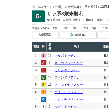
12時
発走時刻：
2010年4月3日（土曜） 2回阪神3日
サラ系3歳未勝利
サラ系3歳
未勝利
（混合）［指定］
馬齢
本賞金
（万円）
1着
500
2着
200
3着
130
決勝写真
決勝写真1
馬
着順
枠
馬名
性齢
番
1
18
ヘルズキッチン
牝3
2
5
オメガブルーベリー
牝3
3
6
カサノヴァソルト
牡3
4
12
ファンドリアスカ
牡3
5
10
アドマイヤマスター
牡3
6
15
エイシンラッシャー
牡3
7
8
ホットチリペッパー
牡3
8
2
タガノタッセル
牡3