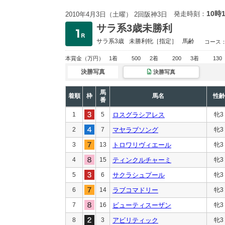
10時
発走時刻：
2010年4月3日（土曜） 2回阪神3日
サラ系3歳未勝利
サラ系3歳
未勝利
牝［指定］
馬齢
コース
本賞金
（万円）
1着
500
2着
200
3着
130
決勝写真
決勝写真
馬
着順
枠
馬名
性齢
番
1
5
ロスグラシアレス
牝3
2
7
マヤラブソング
牝3
3
13
トロワリヴィエール
牝3
4
15
ティンクルチャーミ
牝3
5
6
サクラシュプール
牝3
6
14
ラブコマドリー
牝3
7
16
ビューティスーザン
牝3
8
3
アビリティック
牝3