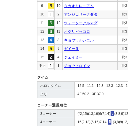
9
10
タカオミレニアム
牝3
10
2
アンジェリークダダ
牝3
11
12
ウォーターアルマダ
牝3
12
11
オグリピッコロ
牝3
13
8
キョウワルシエル
牝3
14
9
ガイーヌ
牝3
15
4
ジェイミー
牝3
中止
1
チョウヒロイン
牝3
タイム
ハロンタイム
12.5 - 11.1 - 12.3 - 12.3 - 12.3 - 
上り
4F 50.2 - 3F 37.9
コーナー通過順位
3コーナー
(*2,15)(13,16)6(7,14)
5
(3,8,9)1
4コーナー
15(2,13)(6,16)7,14-
5
-(3,8)9(12