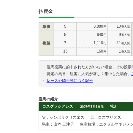
払戻金
5
3,880
10
単勝
円
番人気
5
640
9
円
番人気
7
1,110
11
複勝
円
番人気
13
160
1
円
番人気
・
勝馬投票に的中された方がいない場合、その投票
・
特定の馬番・組番に人気が著しく集中した場合、
・
レースや騎手等につく記号
勝馬の紹介
ロスグラシアレス
牝3
2007年3月6日生
父：シンボリクリスエス
母：ロスマリヌス
馬主：山本 三津子
生産牧場：エクセルマネジメ