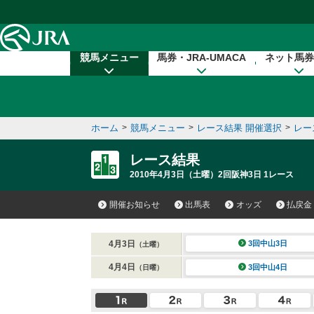
本文へ移動する
競馬メニュー
馬券・JRA-UMACA
ネット馬券
ホーム
>
競馬メニュー
>
レース結果 開催選択
>
レー
レース結果
2010年4月3日（土曜）2回阪神3日 1レース
開催お知らせ
出馬表
オッズ
払戻金
4月3日
3回中山3日
（土曜）
4月4日
3回中山4日
（日曜）