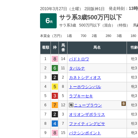
13時
発走時刻：
2010年3月27日（土曜） 2回阪神1日
サラ系3歳500万円以下
サラ系3歳
500万円以下
（混合）（特指）
馬
本賞金
（万円）
1着
700
2着
280
3着
180
馬
着順
枠
馬名
性齢
番
1
14
パドトロワ
牡3
2
11
タバルナ
牡3
3
2
カネトシディオス
牡3
4
8
トーホウシンバル
牝3
5
5
ラブキーセキ
牝3
6
12
ニューブラウン
牡3
7
3
オリオンザポラリス
牡3
8
7
ファイティングピサ
牡3
9
15
バクシンポイント
牝3