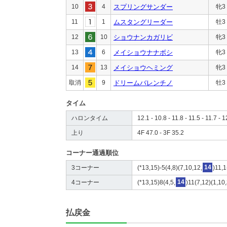
10
4
スプリングサンダー
牝3
11
1
ムスタングリーダー
牡3
12
10
ショウナンカガリビ
牝3
13
6
メイショウナナボシ
牝3
14
13
メイショウヘミング
牝3
取消
9
ドリームバレンチノ
牡3
タイム
ハロンタイム
12.1 - 10.8 - 11.8 - 11.5 - 11.7 - 1
上り
4F 47.0 - 3F 35.2
コーナー通過順位
3コーナー
(*13,15)-5(4,8)(7,10,12,
14
)11,1
4コーナー
(*13,15)8(4,5,
14
)11(7,12)(1,10
払戻金