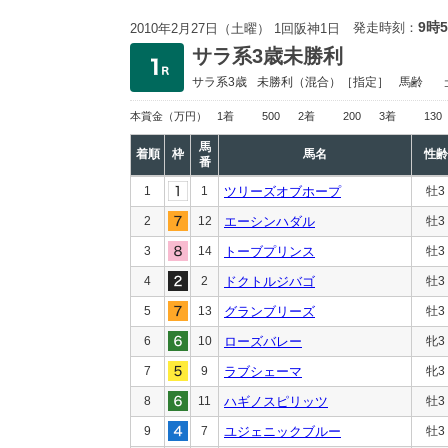
9時
発走時刻：
2010年2月27日（土曜） 1回阪神1日
サラ系3歳未勝利
サラ系3歳
未勝利
（混合）［指定］
馬齢
本賞金
（万円）
1着
500
2着
200
3着
130
馬
着順
枠
馬名
性齢
番
1
1
ツリーズオブホープ
牡3
2
12
エーシンハダル
牡3
3
14
トーブプリンス
牡3
4
2
ドクトルジバゴ
牡3
5
13
グランブリーズ
牡3
6
10
ローズバレー
牝3
7
9
ラブシェーマ
牝3
8
11
ハギノスピリッツ
牡3
9
7
ユジェニックブルー
牡3