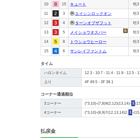
10
15
キュート
牝3
11
3
エイシンロックオン
牡3
12
4
ターンオブザフット
牡3
13
5
メイショウオスパー
牡3
14
8
トウショウヒーロー
牡3
15
6
サンレイファントム
牡3
タイム
ハロンタイム
12.3 - 10.7 - 11.4 - 11.9 - 12.5 - 
上り
4F 49.5 - 3F 38.1
コーナー通過順位
3コーナー
(*3,10)-(7,8)9(2,12)(13,14)-
1
(1
4コーナー
(*3,10)-(8,9)7(12,13,14)2,
1
-(15
払戻金