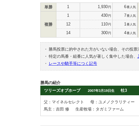
1
1,930
6
単勝
円
番人気
1
430
7
円
番人気
12
110
1
複勝
円
番人気
14
300
4
円
番人気
・
勝馬投票に的中された方がいない場合、その投票
・
特定の馬番・組番に人気が著しく集中した場合、
・
レースや騎手等につく記号
勝馬の紹介
ツリーズオブホープ
牡3
2007年3月19日生
父：マイネルセレクト
母：ユメノクラリティー
馬主：吉田 修
生産牧場：タガミファーム