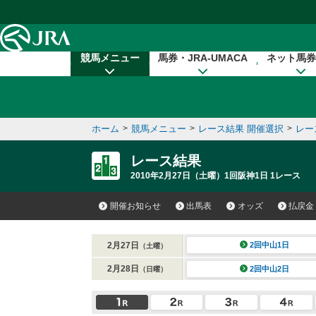
本文へ移動する
競馬メニュー
馬券・JRA-UMACA
ネット馬券
ホーム
>
競馬メニュー
>
レース結果 開催選択
>
レー
レース結果
2010年2月27日（土曜）1回阪神1日 1レース
開催お知らせ
出馬表
オッズ
払戻金
2月27日
2回中山1日
（土曜）
2月28日
2回中山2日
（日曜）