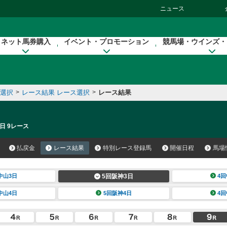
ニュース
ネット馬券購入
イベント・プロモーション
競馬場・ウインズ・
催選択
>
レース結果 レース選択
>
レース結果
日 9レース
払戻金
レース結果
特別レース登録馬
開催日程
馬場
中山3日
5回阪神3日
4回
中山4日
5回阪神4日
4回