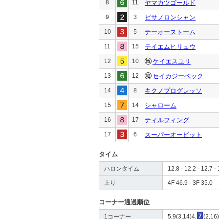
8
11
ヤマカツゴールド
9
3
ピサノロンシャン
10
5
テーオーストーム
11
15
テイエムヒリュウ
12
10
ケイエスユリ
13
12
セイカジーベック
14
8
キクノプログレッソ
15
14
シャローム
16
17
ティルフィング
17
6
スーパーオービット
タイム
ハロンタイム
12.8 - 12.2 - 12.7 - 
上り
4F 46.9 - 3F 35.0
コーナー通過順位
1コーナー
5,9(3,14)4,
7
(2,16