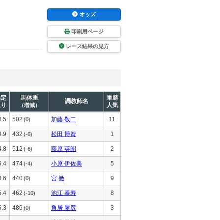
オッズ
印刷用ページ
レース結果の見方
推定
馬体重
単勝
調教師名
上り
人気
（増減）
4.5
502
加藤 敬二
11
(0)
4.9
432
松田 博資
1
(-6)
4.8
512
藤原 英昭
2
(-6)
5.4
474
小原 伊佐美
5
(-4)
4.6
440
宮 徹
9
(0)
5.4
462
池江 泰寿
8
(-10)
5.3
486
角居 勝彦
3
(0)