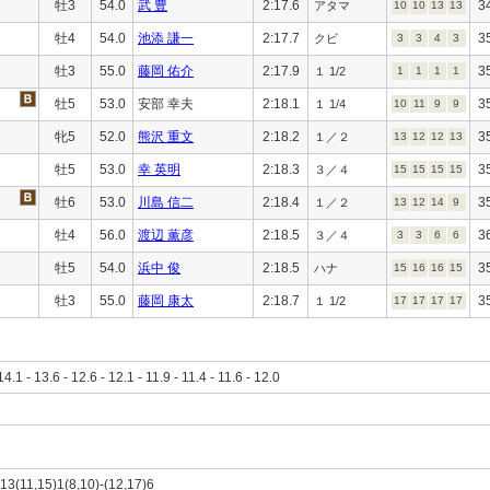
牡3
54.0
武 豊
2:17.6
3
アタマ
10
10
13
13
牡4
54.0
池添 謙一
2:17.7
3
クビ
3
3
4
3
牡3
55.0
藤岡 佑介
2:17.9
3
１ 1/2
1
1
1
1
牡5
53.0
安部 幸夫
2:18.1
3
１ 1/4
10
11
9
9
牝5
52.0
熊沢 重文
2:18.2
3
１／２
13
12
12
13
牡5
53.0
幸 英明
2:18.3
3
３／４
15
15
15
15
牡6
53.0
川島 信二
2:18.4
3
１／２
13
12
14
9
牡4
56.0
渡辺 薫彦
2:18.5
3
３／４
3
3
6
6
牡5
54.0
浜中 俊
2:18.5
3
ハナ
15
16
16
15
牡3
55.0
藤岡 康太
2:18.7
3
１ 1/2
17
17
17
17
14.1 - 13.6 - 12.6 - 12.1 - 11.9 - 11.4 - 11.6 - 12.0
)13(11,15)1(8,10)-(12,17)6