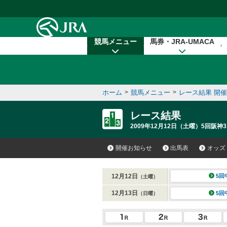
本文へ移動する
競馬メニュー
馬券・JRA-UMACA
ホーム
>
競馬メニュー
>
レース結果 開
レース結果
2009年12月12日（土曜）5回阪神3
開催お知らせ
出馬表
オッズ
12月12日
5回
（土曜）
12月13日
5回
（日曜）