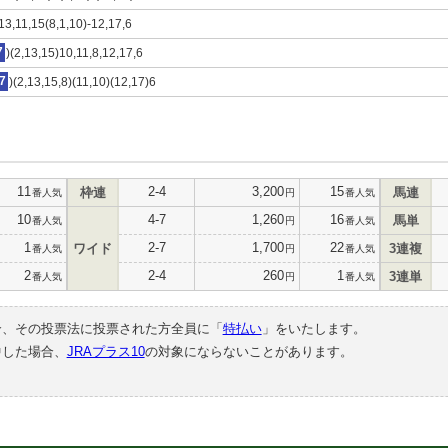
,13,11,15(8,1,10)-12,17,6
7
)(2,13,15)10,11,8,12,17,6
7
)(2,13,15,8)(11,10)(12,17)6
11
2-4
3,200
15
枠連
馬連
番人気
円
番人気
10
4-7
1,260
16
馬単
番人気
円
番人気
1
2-7
1,700
22
ワイド
3連複
番人気
円
番人気
2
2-4
260
1
3連単
番人気
円
番人気
合、その投票法に投票された方全員に「
特払い
」をいたします。
中した場合、
JRAプラス10
の対象にならないことがあります。