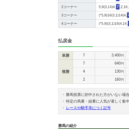
2コーナー
5,9(3,14)4,
7
,2,16
3コーナー
(*5,9)16(3,1)14(4,
4コーナー
(*5,9)(3,1)16(4,14,
払戻金
7
3,400
単勝
円
7
640
円
4
130
複勝
円
2
160
円
・
勝馬投票に的中された方がいない場
・
特定の馬番・組番に人気が著しく集
・
レースや騎手等につく記号
勝馬の紹介