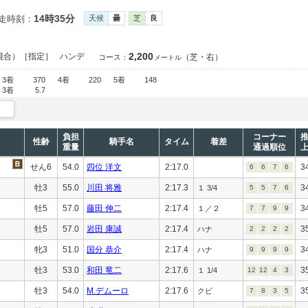
14時35分
走時刻：
天候
曇
芝
良
2,200
混合）［指定］
ハンデ
（芝・右）
コース：
メートル
3着
370
4着
220
5着
148
3着
5.7
負担
コーナー
性齢
騎手名
タイム
着差
重量
通過順位
せん6
54.0
四位 洋文
2:17.0
3
6
6
7
6
牡3
55.0
川田 将雅
2:17.3
3
１ 3/4
5
5
7
6
牡5
57.0
藤田 伸二
2:17.4
3
１／２
7
7
9
9
牡5
57.0
岩田 康誠
2:17.4
3
ハナ
2
2
2
2
牝3
51.0
国分 恭介
2:17.4
3
ハナ
9
9
9
9
牡3
53.0
和田 竜二
2:17.6
3
１ 1/4
12
12
4
3
牡3
54.0
M.デムーロ
2:17.6
3
クビ
7
8
3
5