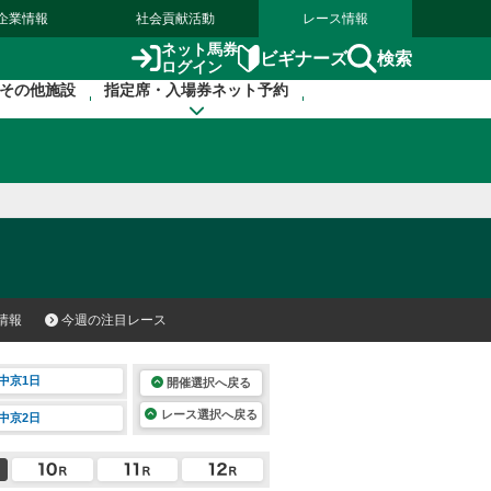
企業情報
社会貢献活動
レース情報
ネット馬券
検索
ビギナーズ
ログイン
その他施設
指定席・入場券ネット予約
情報
今週の注目レース
中京1日
開催選択へ戻る
レース選択へ戻る
中京2日