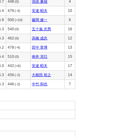
4.7
448
池添 兼雄
4
(0)
5.4
478
安達 昭夫
10
(-4)
5.9
500
藤岡 健一
6
(+10)
5.3
540
五十嵐 忠男
16
(0)
5.3
462
高橋 成忠
12
(0)
5.2
478
田中 章博
13
(-4)
5.4
510
南井 克巳
15
(0)
6.0
442
安達 昭夫
17
(+6)
5.3
456
大根田 裕之
14
(-2)
5.3
446
中竹 和也
7
(-2)