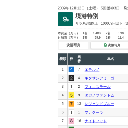
発
2009年12月12日（土曜） 5回阪神3日
境港特別
サラ系3歳以上
1000万円以下
（
本賞金
（万円）
1着
1,480
2着
590
付加賞
（万円）
1着
39.9
2着
11.4
決勝写真
決勝写真
馬
着順
枠
馬名
番
1
7
エテルノ
2
4
キタサンアミーゴ
3
2
フィニステール
4
9
タガノファントム
5
13
レジェンドブルー
6
1
マナクーラ
7
16
ナイトフッド