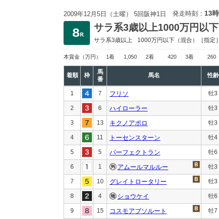
13時
発走時刻：
2009年12月5日（土曜） 5回阪神1日
サラ系3歳以上1000万円以下
サラ系3歳以上
1000万円以下
（混合）［指定
本賞金
（万円）
1着
1,050
2着
420
3着
260
馬
着順
枠
馬名
性齢
番
1
7
フリソ
牡3
2
6
ハイローラー
牡3
3
13
キクノアポロ
牡3
4
11
トーセンスターン
牡4
5
5
パーフェクトラン
牡6
6
1
アムールマルルー
牡3
7
10
グレイトロータリー
牡3
8
4
ショウケイ
牡6
9
15
コスモアブソルート
牡7