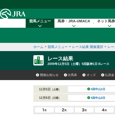
本文へ移動する
競馬メニュー
馬券・JRA-UMACA
ネット馬券
ホーム
>
競馬メニュー
>
レース結果 開催選択
>
レー
レース結果
2009年12月5日（土曜）5回阪神1日 8レース
開催お知らせ
出馬表
オッズ
払戻金
12月5日
5回中山1日
（土曜）
12月6日
5回中山2日
（日曜）