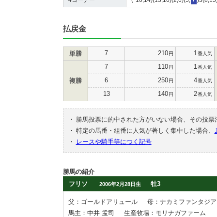
払戻金
7
210
1
単勝
円
番人気
7
110
1
円
番人気
6
250
4
複勝
円
番人気
13
140
2
円
番人気
・
勝馬投票に的中された方がいない場合、その投票
・
特定の馬番・組番に人気が著しく集中した場合、
・
レースや騎手等につく記号
勝馬の紹介
フリソ
牡3
2006年2月28日生
父：ゴールドアリュール
母：ナカミファンタジア
馬主：中井 孟司
生産牧場：モリナガファーム