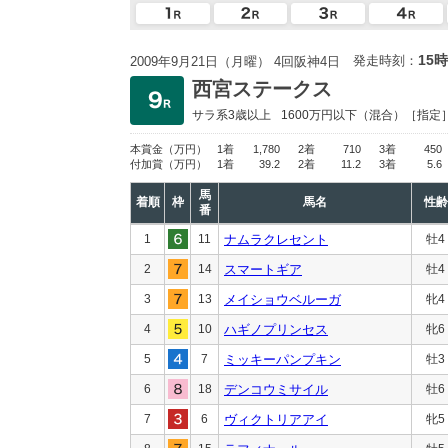
15時
発走時刻：
2009年9月21日（月曜） 4回阪神4日
西宮ステークス
サラ系3歳以上
1600万円以下
（混合）［指定
本賞金
（万円）
1着
1,780
2着
710
3着
450
付加賞
（万円）
1着
39.2
2着
11.2
3着
5.6
馬
着順
枠
馬名
性齢
番
1
11
ナムラクレセント
牡4
2
14
スマートギア
牡4
3
13
メイショウベルーガ
牝4
4
10
ハギノプリンセス
牝6
5
7
ミッキーパンプキン
牡3
6
18
デンコウミサイル
牡6
7
6
ヴィクトリアアイ
牝5