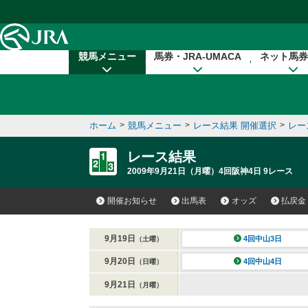
本文へ移動する
競馬メニュー
馬券・JRA-UMACA
ネット馬券
ホーム
>
競馬メニュー
>
レース結果 開催選択
>
レー
レース結果
2009年9月21日（月曜）4回阪神4日 9レース
開催お知らせ
出馬表
オッズ
払戻金
9月19日
4回中山3日
（土曜）
9月20日
4回中山4日
（日曜）
9月21日
（月曜）