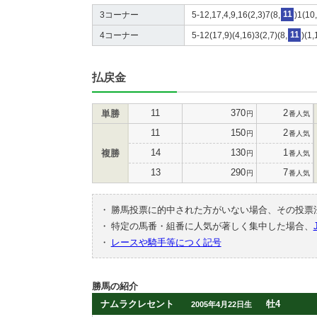
3コーナー
5-12,17,4,9,16(2,3)7(8,
11
)1(10
4コーナー
5-12(17,9)(4,16)3(2,7)(8,
11
)(1
払戻金
11
370
2
単勝
円
番人気
11
150
2
円
番人気
14
130
1
複勝
円
番人気
13
290
7
円
番人気
・
勝馬投票に的中された方がいない場合、その投票
・
特定の馬番・組番に人気が著しく集中した場合、
・
レースや騎手等につく記号
勝馬の紹介
ナムラクレセント
牡4
2005年4月22日生