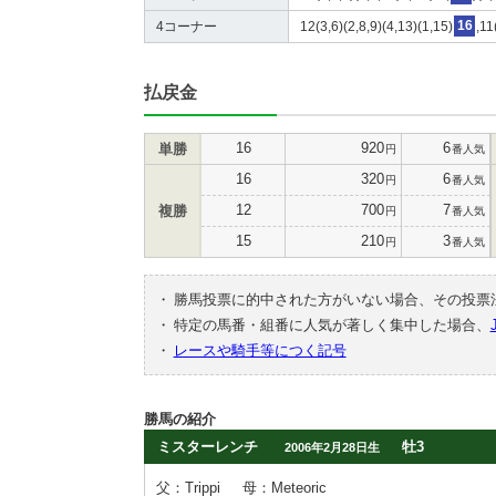
4コーナー
12(3,6)(2,8,9)(4,13)(1,15)
16
,11
払戻金
16
920
6
単勝
円
番人気
16
320
6
円
番人気
12
700
7
複勝
円
番人気
15
210
3
円
番人気
・
勝馬投票に的中された方がいない場合、その投票
・
特定の馬番・組番に人気が著しく集中した場合、
・
レースや騎手等につく記号
勝馬の紹介
ミスターレンチ
牡3
2006年2月28日生
父：Trippi
母：Meteoric