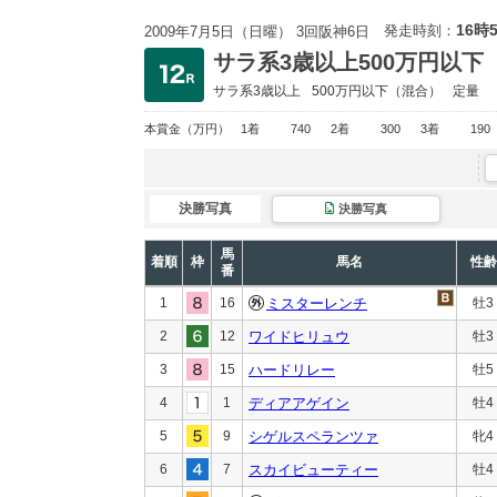
16時
発走時刻：
2009年7月5日（日曜） 3回阪神6日
サラ系3歳以上500万円以下
サラ系3歳以上
500万円以下
（混合）
定量
本賞金
（万円）
1着
740
2着
300
3着
190
決勝写真
決勝写真
馬
着順
枠
馬名
性齢
番
1
16
ミスターレンチ
牡3
2
12
ワイドヒリュウ
牡3
3
15
ハードリレー
牡5
4
1
ディアアゲイン
牡4
5
9
シゲルスペランツァ
牝4
6
7
スカイビューティー
牡4