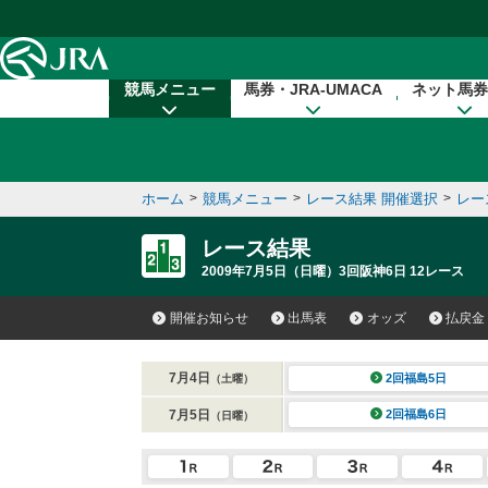
本文へ移動する
競馬メニュー
馬券・JRA-UMACA
ネット馬券
ホーム
>
競馬メニュー
>
レース結果 開催選択
>
レー
レース結果
2009年7月5日（日曜）3回阪神6日 12レース
開催お知らせ
出馬表
オッズ
払戻金
7月4日
2回福島5日
（土曜）
7月5日
2回福島6日
（日曜）