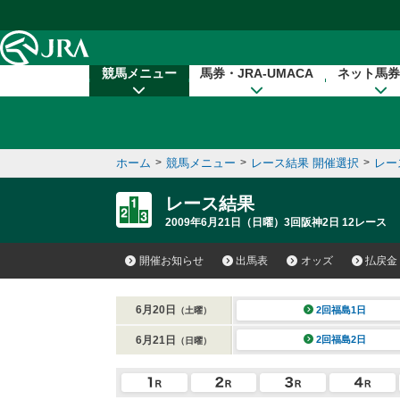
本文へ移動する
競馬メニュー
馬券・JRA-UMACA
ネット馬券
ホーム
>
競馬メニュー
>
レース結果 開催選択
>
レー
レース結果
2009年6月21日（日曜）3回阪神2日 12レース
開催お知らせ
出馬表
オッズ
払戻金
6月20日
2回福島1日
（土曜）
6月21日
2回福島2日
（日曜）