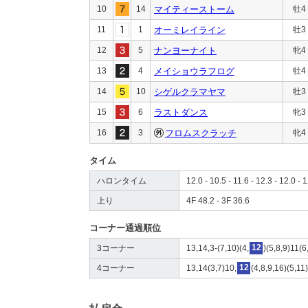
10
14
マイティーストーム
牡4
11
1
オーミレイライン
牡3
12
5
ナンヨーナイト
牝4
13
4
メイショウラフログ
牡4
14
10
シゲルクラマヤマ
牡3
15
6
ラストダンス
牝3
16
3
フロムスクラッチ
牝4
タイム
ハロンタイム
12.0 - 10.5 - 11.6 - 12.3 - 12.0 - 
上り
4F 48.2 - 3F 36.6
コーナー通過順位
3コーナー
13,14,3-(7,10)(4,
12
)(5,8,9)11(
4コーナー
13,14(3,7)10,
12
(4,8,9,16)(5,11