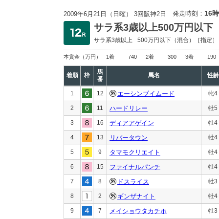
16時
発走時刻：
2009年6月21日（日曜） 3回阪神2日
サラ系3歳以上500万円以下
サラ系3歳以上
500万円以下
（混合）［指定］
本賞金
（万円）
1着
740
2着
300
3着
190
馬
着順
枠
馬名
性齢
番
1
12
エーシンブイムード
牝4
2
11
ハードリレー
牡5
3
16
ディアアゲイン
牡4
4
13
リバータウン
牡4
5
9
タマモクリエイト
牡4
6
15
ファイナルパンチ
牡4
7
8
ドスライス
牡3
8
2
ギンザナイト
牡4
9
7
メイショウタカチホ
牡3