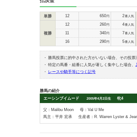
払戻金
12
650
2
単勝
円
番人気
12
260
4
円
番人気
11
340
7
複勝
円
番人気
16
290
5
円
番人気
・
勝馬投票に的中された方がいない場合、その投票
・
特定の馬番・組番に人気が著しく集中した場合、
・
レースや騎手等につく記号
勝馬の紹介
エーシンブイムード
牝4
2005年4月2日生
父：Malibu Moon
母：Val U Me
馬主：平井 宏承
生産者：R. Warren Lyster & Jean