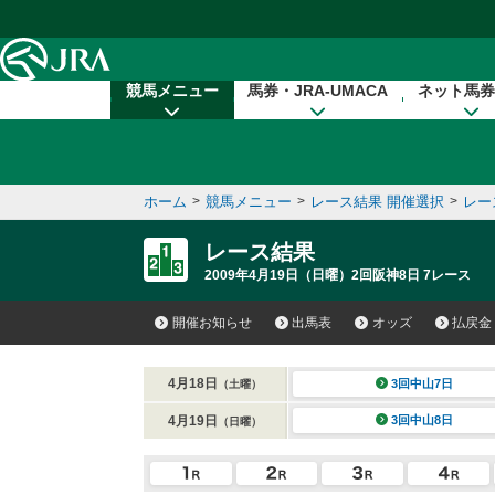
本文へ移動する
競馬メニュー
馬券・JRA-UMACA
ネット馬券
ホーム
>
競馬メニュー
>
レース結果 開催選択
>
レー
レース結果
2009年4月19日（日曜）2回阪神8日 7レース
開催お知らせ
出馬表
オッズ
払戻金
4月18日
3回中山7日
（土曜）
4月19日
3回中山8日
（日曜）