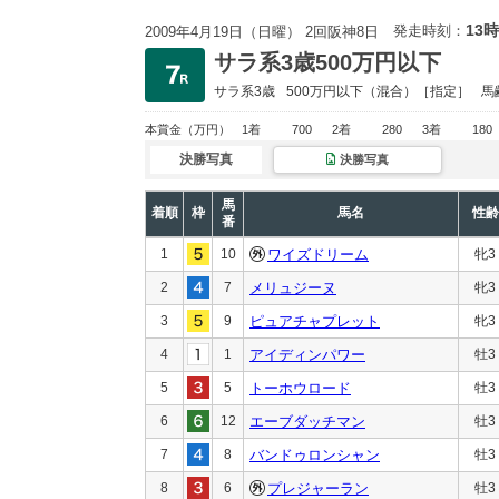
13時
発走時刻：
2009年4月19日（日曜） 2回阪神8日
サラ系3歳500万円以下
サラ系3歳
500万円以下
（混合）［指定］
馬
本賞金
（万円）
1着
700
2着
280
3着
180
決勝写真
決勝写真
馬
着順
枠
馬名
性齢
番
1
10
ワイズドリーム
牝3
2
7
メリュジーヌ
牝3
3
9
ピュアチャプレット
牝3
4
1
アイディンパワー
牡3
5
5
トーホウロード
牡3
6
12
エーブダッチマン
牡3
7
8
バンドゥロンシャン
牡3
8
6
プレジャーラン
牡3