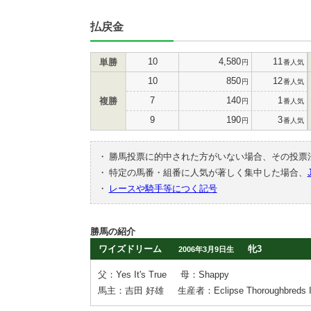
払戻金
10
4,580
11
単勝
円
番人気
10
850
12
円
番人気
7
140
1
複勝
円
番人気
9
190
3
円
番人気
・
勝馬投票に的中された方がいない場合、その投票
・
特定の馬番・組番に人気が著しく集中した場合、
・
レースや騎手等につく記号
勝馬の紹介
ワイズドリーム
牝3
2006年3月9日生
父：Yes It's True
母：Shappy
馬主：吉田 好雄
生産者：Eclipse Thoroughbreds I