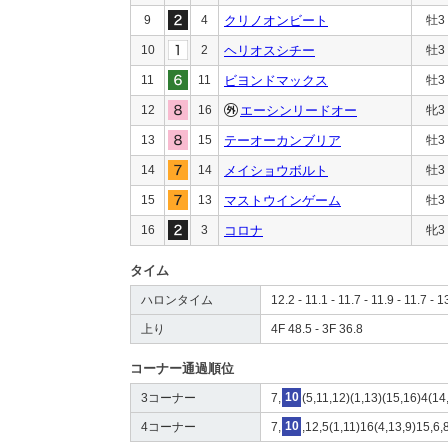
9
4
クリノオンビート
牡3
10
2
ヘリオスシチー
牡3
11
11
ビヨンドマックス
牡3
12
16
エーシンリードオー
牝3
13
15
テーオーカンブリア
牡3
14
14
メイショウボルト
牡3
15
13
マストウインゲーム
牡3
16
3
コロナ
牝3
タイム
ハロンタイム
12.2 - 11.1 - 11.7 - 11.9 - 11.7 - 1
上り
4F 48.5 - 3F 36.8
コーナー通過順位
3コーナー
7,
10
(5,11,12)(1,13)(15,16)4(14,
4コーナー
7,
10
,12,5(1,11)16(4,13,9)15,6,