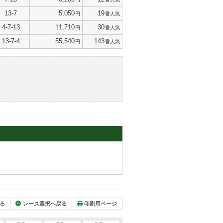
13-7
5,050
19
円
番人気
4-7-13
11,710
30
円
番人気
13-7-4
55,540
143
円
番人気
る
レース選択へ戻る
印刷用ページ