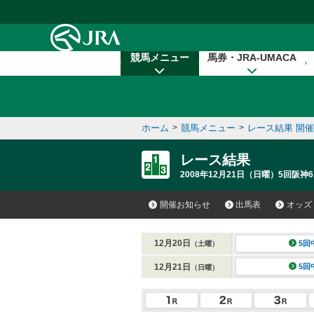
本文へ移動する
競馬メニュー
馬券・JRA-UMACA
ホーム
>
競馬メニュー
>
レース結果 開
レース結果
2008年12月21日（日曜）5回阪神6
開催お知らせ
出馬表
オッズ
12月20日
5回
（土曜）
12月21日
5回
（日曜）