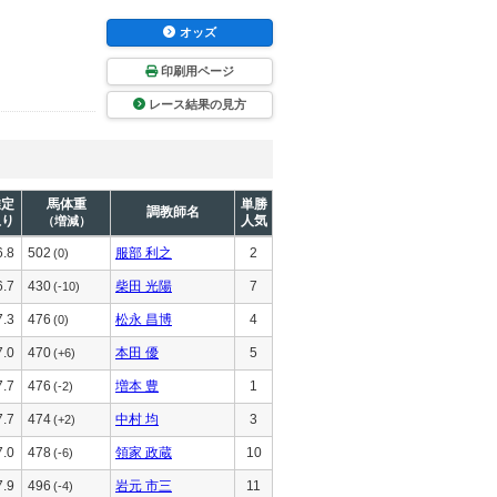
オッズ
印刷用ページ
レース結果の見方
推定
馬体重
単勝
調教師名
上り
人気
（増減）
6.8
502
服部 利之
2
(0)
6.7
430
柴田 光陽
7
(-10)
7.3
476
松永 昌博
4
(0)
7.0
470
本田 優
5
(+6)
7.7
476
増本 豊
1
(-2)
7.7
474
中村 均
3
(+2)
7.0
478
領家 政蔵
10
(-6)
7.9
496
岩元 市三
11
(-4)