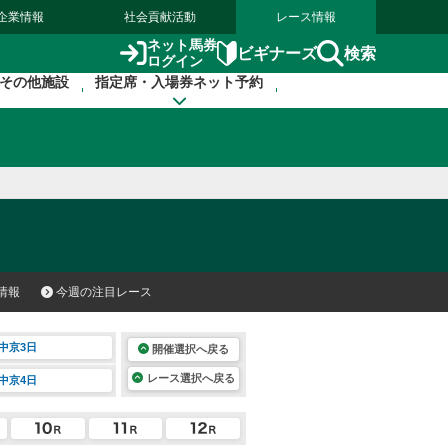
企業情報
社会貢献活動
レース情報
ネット馬券
検索
ビギナーズ
ログイン
その他施設
指定席・入場券ネット予約
情報
今週の注目レース
中京3日
開催選択へ戻る
レース選択へ戻る
中京4日