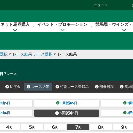
ニュース
ネット馬券購入
イベント・プロモーション
競馬場・ウインズ・
催選択
>
レース結果 レース選択
>
レース結果
日 7レース
払戻金
レース結果
特別レース登録馬
開催日程
馬場
中山5日
5回阪神5日
3回
中山6日
5回阪神6日
3回