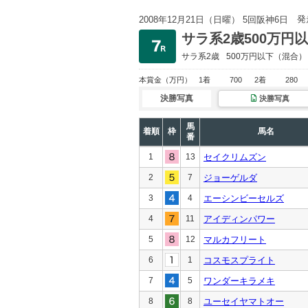
発
2008年12月21日（日曜） 5回阪神6日
サラ系2歳500万円
サラ系2歳
500万円以下
（混合）
本賞金
（万円）
1着
700
2着
280
決勝写真
決勝写真
馬
着順
枠
馬名
番
1
13
セイクリムズン
2
7
ジョーゲルダ
3
4
エーシンビーセルズ
4
11
アイディンパワー
5
12
マルカフリート
6
1
コスモスプライト
7
5
ワンダーキラメキ
8
8
ユーセイヤマトオー