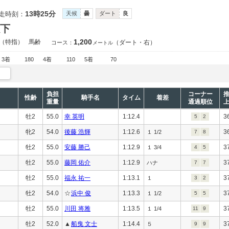
13時25分
走時刻：
天候
曇
ダート
良
以下
1,200
（特指）
馬齢
（ダート・右）
コース：
メートル
3着
180
4着
110
5着
70
負担
コーナー
性齢
騎手名
タイム
着差
重量
通過順位
牡2
55.0
幸 英明
1:12.4
3
5
2
牝2
54.0
後藤 浩輝
1:12.6
3
１ 1/2
7
8
牡2
55.0
安藤 勝己
1:12.9
3
１ 3/4
4
5
牡2
55.0
藤岡 佑介
1:12.9
3
ハナ
7
7
牡2
55.0
福永 祐一
1:13.1
3
１
3
2
牡2
54.0
☆
浜中 俊
1:13.3
3
１ 1/2
5
5
牡2
55.0
川田 将雅
1:13.5
3
１ 1/4
11
9
牡2
52.0
▲
船曳 文士
1:14.4
3
５
9
9