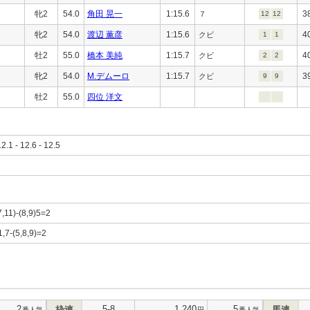
牝2
54.0
角田 晃一
1:15.6
3
７
12
12
牝2
54.0
渡辺 薫彦
1:15.6
4
クビ
1
1
牡2
55.0
橋本 美純
1:15.7
4
クビ
2
2
牝2
54.0
M.デムーロ
1:15.7
3
クビ
9
9
牡2
55.0
四位 洋文
12.1 - 12.6 - 12.5
7,11)-(8,9)5=2
1,7-(5,8,9)=2
2
5-8
1,240
5
枠連
馬連
番人気
円
番人気