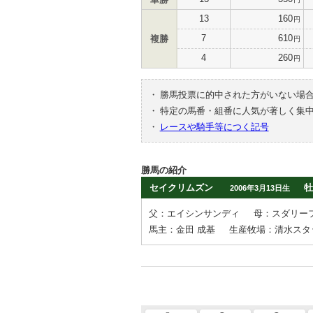
13
160
円
7
610
複勝
円
4
260
円
・
勝馬投票に的中された方がいない場
・
特定の馬番・組番に人気が著しく集
・
レースや騎手等につく記号
勝馬の紹介
セイクリムズン
牡
2006年3月13日生
父：エイシンサンディ
母：スダリー
馬主：金田 成基
生産牧場：清水スタ