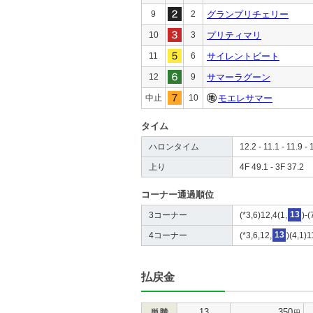
9
2
グランプリチェリー
10
3
プリティマリ
11
6
サイレントビート
12
9
サマーラグーン
中止
10
モエレサマー
タイム
ハロンタイム
12.2 - 11.1 - 11.9 - 
上り
4F 49.1 - 3F 37.2
コーナー通過順位
3コーナー
(*3,6)12,4(1,
13
)-(
4コーナー
(*3,6,12,
13
)(4,1)1
払戻金
13
350
単勝
円