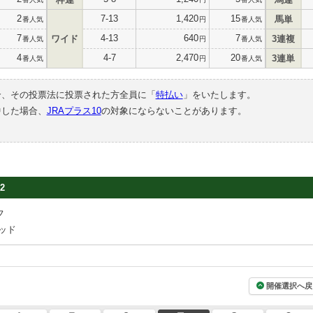
2
7-13
1,420
15
馬単
番人気
円
番人気
7
4-13
640
7
ワイド
3連複
番人気
円
番人気
4
4-7
2,470
20
3連単
番人気
円
番人気
合、その投票法に投票された方全員に「
特払い
」をいたします。
中した場合、
JRAプラス10
の対象にならないことがあります。
2
フ
ッド
開催選択へ戻