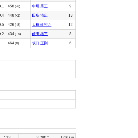
8.1
458
中尾 秀正
9
(-6)
0.4
448
田所 清広
13
(-2)
0.5
426
大根田 裕之
12
(-8)
9.2
434
飯田 雄三
8
(+8)
464
坂口 正則
6
(0)
7-13
3,280
12
円
番人気