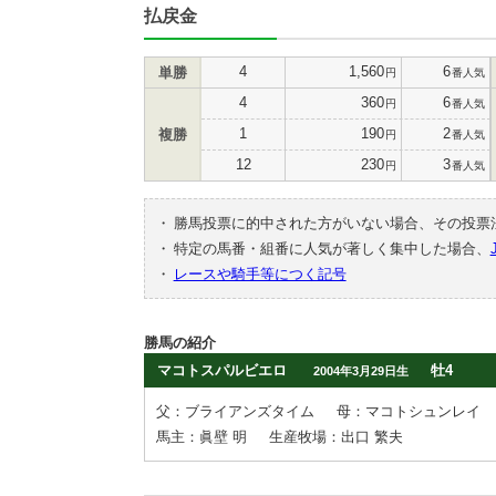
払戻金
4
1,560
6
単勝
円
番人気
4
360
6
円
番人気
1
190
2
複勝
円
番人気
12
230
3
円
番人気
・
勝馬投票に的中された方がいない場合、その投票
・
特定の馬番・組番に人気が著しく集中した場合、
・
レースや騎手等につく記号
勝馬の紹介
マコトスパルビエロ
牡4
2004年3月29日生
父：ブライアンズタイム
母：マコトシュンレイ
馬主：眞壁 明
生産牧場：出口 繁夫