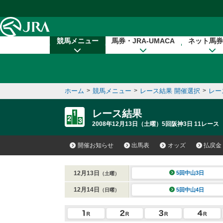
本文へ移動する
競馬メニュー
馬券・JRA-UMACA
ネット馬券
ホーム
>
競馬メニュー
>
レース結果 開催選択
>
レー
レース結果
2008年12月13日（土曜）5回阪神3日 11レース
開催お知らせ
出馬表
オッズ
払戻金
12月13日
5回中山3日
（土曜）
12月14日
5回中山4日
（日曜）