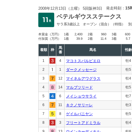
15
発走時刻：
2008年12月13日（土曜） 5回阪神3日
ベテルギウスステークス
サラ系3歳以上
オープン
（混合）（特指）
別
本賞金
（万円）
1着
2,400
2着
960
3着
600
付加賞
（万円）
1着
39.9
2着
11.4
3着
5.7
馬
着順
枠
馬名
性齢
番
1
4
マコトスパルビエロ
牡4
2
1
ダークメッセージ
牡5
3
12
マイネルアワグラス
牡4
4
14
マルブツリード
牡5
5
6
メイショウサライ
牡7
6
11
キクノサリーレ
牡3
7
8
ゲイルバニヤン
牡5
8
3
フリートアドミラル
牡4
9
13
ウインカーディナル
牡6