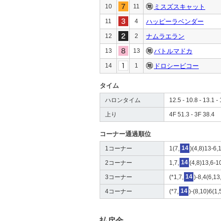
10
11
ミスズスキャット
11
4
ハッピーラベンダー
12
2
ナムラエラン
13
13
バトルマドカ
14
1
ドロシービコー
タイム
ハロンタイム
12.5 - 10.8 - 13.1 - 
上り
4F 51.3 - 3F 38.4
コーナー通過順位
1コーナー
1(7,
14
)(4,8)13-6,
2コーナー
1,7,
14
(4,8)13,6-1
3コーナー
(*1,7,
14
)-8,4(6,13
4コーナー
(*7,
14
)-(8,10)6(1,
払戻金