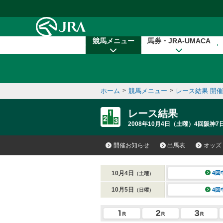
本文へ移動する
競馬メニュー
馬券・JRA-UMACA
ホーム
>
競馬メニュー
>
レース結果 開
レース結果
2008年10月4日（土曜）4回阪神7
開催お知らせ
出馬表
オッズ
10月4日
4回
（土曜）
10月5日
4回
（日曜）