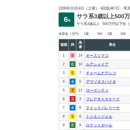
発
2008年10月4日（土曜） 4回阪神7日
サラ系3歳以上500
サラ系3歳以上
500万円以下
牝［
本賞金
（万円）
1着
740
2着
300
馬
着順
枠
馬名
番
1
14
オースミマコ
2
10
ルアシェイア
3
7
チャームナデシコ
4
5
アマゾネスバイオ
5
12
ローズシティ
6
3
フレアキャスケード
7
6
クイックバレリーナ
8
8
トシエンジェル
9
9
ロケットガール