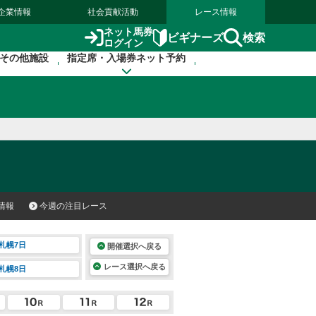
企業情報
社会貢献活動
レース情報
ネット馬券
検索
ビギナーズ
ログイン
その他施設
指定席・入場券ネット予約
情報
今週の注目レース
札幌7日
開催選択へ戻る
レース選択へ戻る
札幌8日