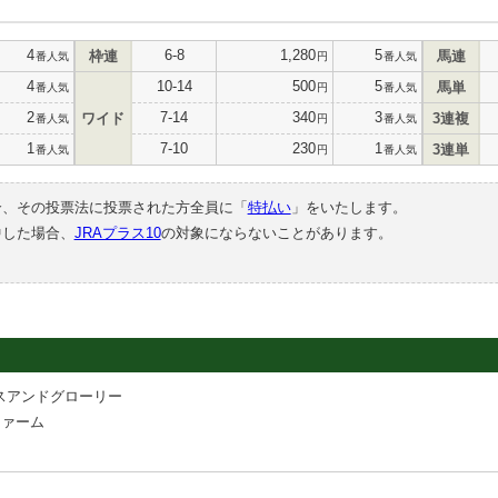
4
6-8
1,280
5
枠連
馬連
番人気
円
番人気
4
10-14
500
5
馬単
番人気
円
番人気
2
7-14
340
3
ワイド
3連複
番人気
円
番人気
1
7-10
230
1
3連単
番人気
円
番人気
合、その投票法に投票された方全員に「
特払い
」をいたします。
中した場合、
JRAプラス10
の対象にならないことがあります。
スアンドグローリー
ファーム