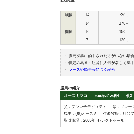
14
730
単勝
円
14
170
円
10
150
複勝
円
7
120
円
・
勝馬投票に的中された方がいない場
・
特定の馬番・組番に人気が著しく集
・
レースや騎手等につく記号
勝馬の紹介
オースミマコ
牝3
2005年2月25日生
父：フレンチデピュティ
母：グレー
馬主：(株)オースミ
生産牧場：社台
取引市場：2005年
セレクトセール