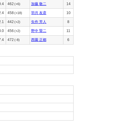
0.4
462
加藤 敬二
14
(+6)
2.4
458
羽月 友彦
10
(+18)
2.1
442
矢作 芳人
8
(+2)
3.0
456
野中 賢二
11
(+2)
7.4
472
西園 正都
6
(-8)