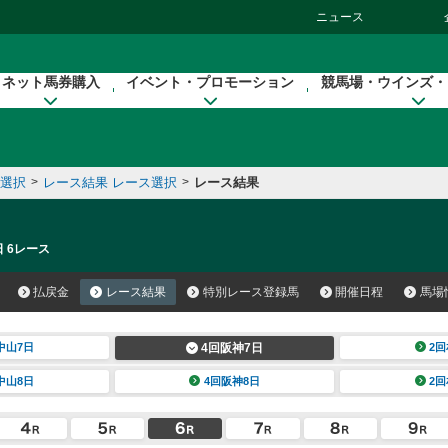
ニュース
ネット馬券購入
イベント・プロモーション
競馬場・ウインズ・
催選択
>
レース結果 レース選択
>
レース結果
日 6レース
払戻金
レース結果
特別レース登録馬
開催日程
馬場
中山7日
4回阪神7日
2回
中山8日
4回阪神8日
2回