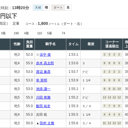
13時20分
走時刻：
天候
晴
ダート
良
万円以下
1,800
指定］
定量
（ダート・右）
コース：
メートル
3着
190
4着
110
5着
74
負担
コーナー
性齢
騎手名
タイム
着差
重量
通過順位
牝3
52.0
☆
浜中 俊
1:53.1
3
2
3
2
2
牝4
55.0
赤木 高太郎
1:53.6
3
３
8
8
6
3
牝3
53.0
渡辺 薫彦
1:53.7
3
クビ
2
2
2
1
牝3
53.0
幸 英明
1:53.9
3
１ 1/4
9
9
9
6
牝3
53.0
池添 謙一
1:55.1
3
７
9
9
11
10
牝5
55.0
川田 将雅
1:55.2
3
クビ
13
13
12
12
牝5
55.0
飯田 祐史
1:55.3
3
３／４
7
7
6
5
牝4
55.0
吉田 稔
1:55.5
4
１ 1/4
4
4
4
3
牝3
50.0
▲
田村 太雅
1:55.6
3
３／４
11
12
12
12