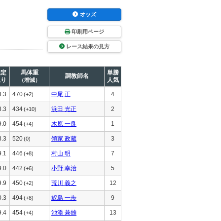
オッズ
印刷用ページ
レース結果の見方
推定
馬体重
単勝
調教師名
上り
人気
（増減）
8.3
470
中尾 正
4
(+2)
8.3
434
浜田 光正
2
(+10)
9.0
454
木原 一良
1
(+4)
8.3
520
領家 政蔵
3
(0)
9.1
446
村山 明
7
(+8)
9.0
442
小野 幸治
5
(+6)
9.9
450
荒川 義之
12
(+2)
0.3
494
鮫島 一歩
9
(+8)
9.4
454
池添 兼雄
13
(+4)