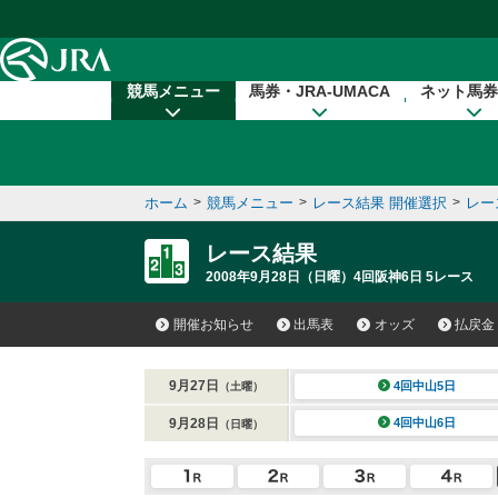
本文へ移動する
競馬メニュー
馬券・JRA-UMACA
ネット馬券
ホーム
>
競馬メニュー
>
レース結果 開催選択
>
レー
レース結果
2008年9月28日（日曜）4回阪神6日 5レース
開催お知らせ
出馬表
オッズ
払戻金
9月27日
4回中山5日
（土曜）
9月28日
4回中山6日
（日曜）