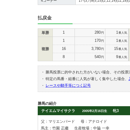
4コーナー
17-(3,7)9(5,15)(2,12,14)(11,18)(
払戻金
1
280
1
単勝
円
番人気
1
170
1
円
番人気
16
3,780
15
複勝
円
番人気
8
540
9
円
番人気
・
勝馬投票に的中された方がいない場合、その投票
・
特定の馬番・組番に人気が著しく集中した場合、
・
レースや騎手等につく記号
勝馬の紹介
テイエムマイサクラ
牝3
2005年2月16日生
父：マリエンバード
母：アナロイド
馬主：竹園 正繼
生産牧場：中脇 一幸