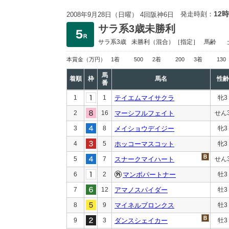
12時
発走時刻：
2008年9月28日（日曜） 4回阪神6日
サラ系3歳未勝利
サラ系3歳
未勝利
（混合）［指定］
馬齢
本賞金
（万円）
1着
500
2着
200
3着
130
馬
着順
枠
馬名
性齢
番
1
1
テイエムマイサクラ
牝3
2
16
マーシフルフェイト
せん
3
8
メイショウデイジー
牝3
4
5
ホッコーマスコット
牝3
5
7
スナークマイハート
せん
6
2
マンボパートナー
牡3
7
12
アマノスパイダー
牡3
8
9
マイネルブロンクス
牡3
9
3
ダンスシェイカー
牡3