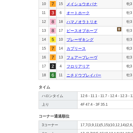
10
15
メイショウオバナ
牝3
11
6
オートホーク
牡3
12
18
ハマノオラトリオ
牡3
13
17
ピースオブホープ
牡3
14
10
プレーザキング
牡3
15
14
カプリース
牝3
16
13
フェアーブレーヴ
牡3
17
4
フロリアリア
牝3
18
11
ニチドウブレイバー
牡3
タイム
ハロンタイム
12.6 - 11.1 - 11.7 - 12.4 - 12.3 - 1
上り
4F 47.4 - 3F 35.1
コーナー通過順位
3コーナー
17,7(3,9,11)(5,15)(10,12,14)(2,6,