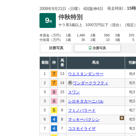
15時
発走時刻：
2008年9月21日（日曜） 4回阪神4日
仲秋特別
サラ系3歳以上
1000万円以下
（混合）［指定
本賞金
（万円）
1着
1,480
2着
590
3着
370
付加賞
（万円）
1着
35
2着
10
3着
5
決勝写真
決勝写真
馬
着順
枠
馬名
性齢
番
1
13
ウエスタンダンサー
牝4
2
14
ワンダークラフティ
牡5
3
15
スワン
牝3
3
16
シロキタカーニバル
牝3
5
9
フミノバラード
牝7
6
8
マッキーバクシン
牡5
7
7
コスモイライザ
牝3