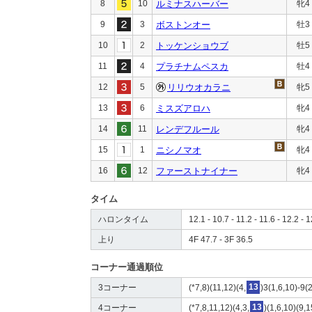
8
10
ルミナスハーバー
牝4
9
3
ボストンオー
牡3
10
2
トッケンショウブ
牡5
11
4
プラチナムペスカ
牡4
12
5
リリウオカラニ
牝5
13
6
ミスズアロハ
牝4
14
11
レンデフルール
牝4
15
1
ニシノマオ
牝4
16
12
ファーストナイナー
牝4
タイム
ハロンタイム
12.1 - 10.7 - 11.2 - 11.6 - 12.2 - 
上り
4F 47.7 - 3F 36.5
コーナー通過順位
3コーナー
(*7,8)(11,12)(4,
13
)3(1,6,10)-9(
4コーナー
(*7,8,11,12)(4,3,
13
)(1,6,10)(9,