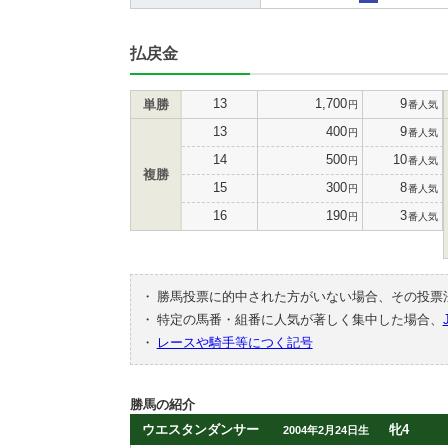
払戻金
13
1,700
9
単勝
円
番人気
13
400
9
円
番人気
14
500
10
円
番人気
複勝
15
300
8
円
番人気
16
190
3
円
番人気
・
勝馬投票に的中された方がいない場合、その投票
・
特定の馬番・組番に人気が著しく集中した場合、
・
レースや騎手等につく記号
勝馬の紹介
ウエスタンダンサー
牝4
2004年2月24日生