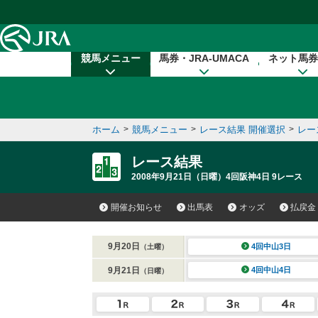
本文へ移動する
競馬メニュー
馬券・JRA-UMACA
ネット馬券
ホーム
>
競馬メニュー
>
レース結果 開催選択
>
レー
レース結果
2008年9月21日（日曜）4回阪神4日 9レース
開催お知らせ
出馬表
オッズ
払戻金
9月20日
4回中山3日
（土曜）
9月21日
4回中山4日
（日曜）